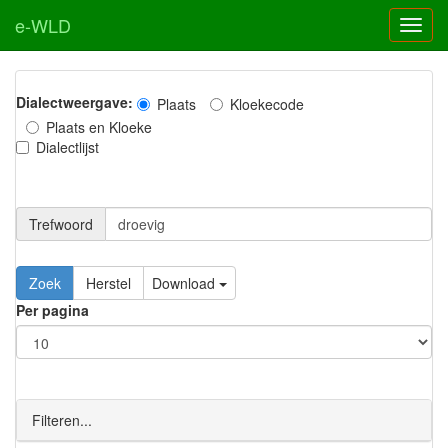
e-WLD
Dialectweergave:
Plaats
Kloekecode
Plaats en Kloeke
Dialectlijst
Trefwoord
Download
Per pagina
Filteren...