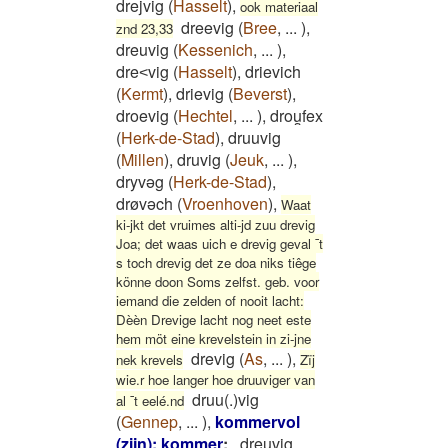
drejvig
(
Hasselt
)
,
ook materiaal
dreevig
(
Bree
,
...
)
,
znd 23,33
dreuvig
(
Kessenich
,
...
)
,
dre˂vig
(
Hasselt
)
,
drievich
(
Kermt
)
,
drievig
(
Beverst
)
,
droevig
(
Hechtel
,
...
)
,
drou̯fex
(
Herk-de-Stad
)
,
druuvig
(
Millen
)
,
druvig
(
Jeuk
,
...
)
,
dryvəg
(
Herk-de-Stad
)
,
drøvəch
(
Vroenhoven
)
,
Waat
ki-jkt det vruimes alti-jd zuu drevig
Joa; det waas uich e drevig geval ¯t
s toch drevig det ze doa niks tiêge
könne doon Soms zelfst. geb. voor
iemand die zelden of nooit lacht:
Dèèn Drevige lacht nog neet este
hem möt eine krevelstein in zi-jne
drevig
(
As
,
...
)
,
nek krevels
Zïj
wie.r hoe langer hoe druuviger van
druu(.)vig
al ¯t eelé.nd
(
Gennep
,
...
)
,
kommervol
(zijn): kommer
:
dreuvig