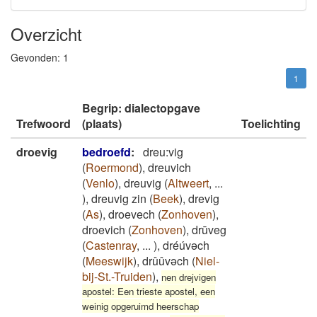
Overzicht
Gevonden:
1
1
Begrip: dialectopgave
Trefwoord
(plaats)
Toelichting
droevig
bedroefd
:
dreu:vig
(
Roermond
)
,
dreuvich
(
Venlo
)
,
dreuvig
(
Altweert
,
...
)
,
dreuvig zin
(
Beek
)
,
drevig
(
As
)
,
droevech
(
Zonhoven
)
,
droevich
(
Zonhoven
)
,
drūveg
(
Castenray
,
...
)
,
dréúvəch
(
Meeswijk
)
,
drûûvəch
(
Niel-
bij-St.-Truiden
)
,
nen drejvigen
apostel: Een trieste apostel, een
weinig opgeruimd heerschap