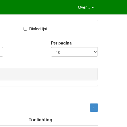
Over...
Dialectlijst
Per pagina
1
Toelichting