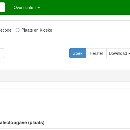
Overzichten
kecode
Plaats en Kloeke
Download
ialectopgave (plaats)