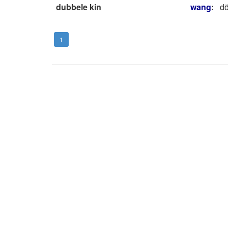
dubbele kin
wang
:
dö
1