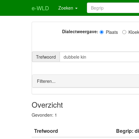
e-WLD
Zoeken
Dialectweergave:
Plaats
Kloe
Trefwoord
Filteren...
Overzicht
Gevonden:
1
Trefwoord
Begrip: d