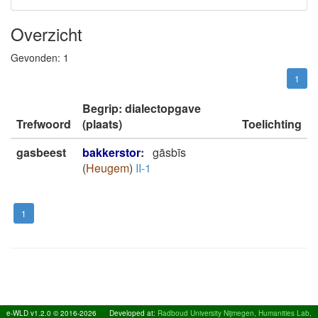
Overzicht
Gevonden:
1
1
Begrip: dialectopgave
Trefwoord
(plaats)
Toelichting
gasbeest
bakkerstor
:
gāsbīs
(
Heugem
)
II-1
1
e-WLD v1.2.0 © 2016-2026
Developed at:
Radboud University Nijmegen, Humanities Lab,