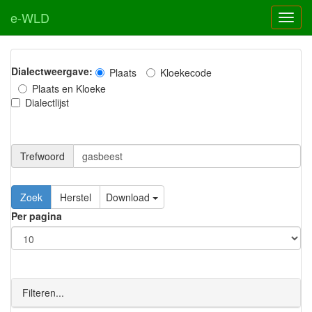
e-WLD
Dialectweergave:
Plaats
Kloekecode
Plaats en Kloeke
Dialectlijst
Trefwoord
Download
Per pagina
Filteren...