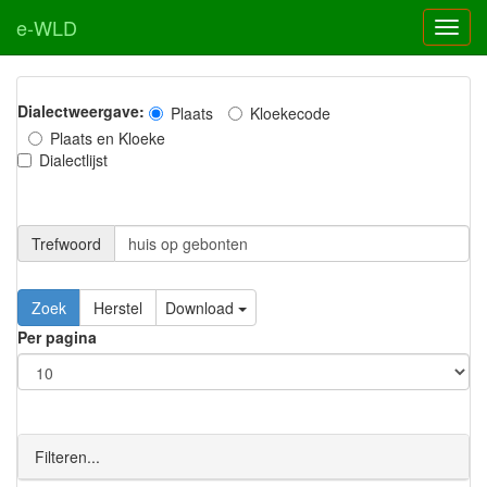
e-WLD
Dialectweergave:
Plaats
Kloekecode
Plaats en Kloeke
Dialectlijst
Trefwoord
Download
Per pagina
Filteren...