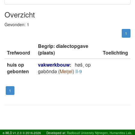
Overzicht
Gevonden:
1
1
Begrip: dialectopgave
Trefwoord
(plaats)
Toelichting
huis op
vakwerkbouw
:
høš˱ op
gebonten
gǝbōndǝ
(
Meijel
)
II-9
1
e-WLD v1.2.0 © 2016-2026
Developed at:
Radboud University Nijmegen, Humanities Lab,