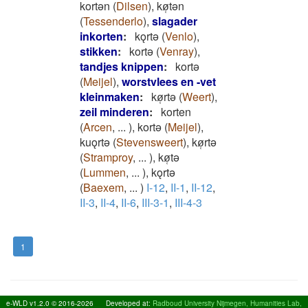
kortǝn
(
Dilsen
)
,
kø̜tǝn
(
Tessenderlo
)
,
slagader
inkorten
:
kǫrtǝ
(
Venlo
)
,
stikken
:
kortǝ
(
Venray
)
,
tandjes knippen
:
kortǝ
(
Meijel
)
,
worstvlees en -vet
kleinmaken
:
kø̜rtǝ
(
Weert
)
,
zeil minderen
:
korten
(
Arcen
,
...
)
,
kortǝ
(
Meijel
)
,
kuǫrtǝ
(
Stevensweert
)
,
kø̜rtǝ
(
Stramproy
,
...
)
,
kø̜tǝ
(
Lummen
,
...
)
,
kǫrtǝ
(
Baexem
,
...
)
I-12
,
II-1
,
II-12
,
II-3
,
II-4
,
II-6
,
III-3-1
,
III-4-3
1
e-WLD v1.2.0 © 2016-2026
Developed at:
Radboud University Nijmegen, Humanities Lab,