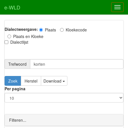
e-WLD
Dialectweergave:
Plaats
Kloekecode
Plaats en Kloeke
Dialectlijst
Trefwoord
Download
Per pagina
Filteren...