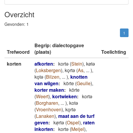
Overzicht
Gevonden:
1
1
Begrip: dialectopgave
Trefwoord
(plaats)
Toelichting
korten
afkorten
:
kortǝ
(
Stein
)
,
køtǝ
(
Loksbergen
)
,
kǫrtǝ
(
As
,
...
)
,
kǫtǝ
(
Bilzen
,
...
)
,
knotten
van wilgen
:
körte
(
Geulle
)
,
korter maken
:
körte
(
Weert
)
,
kortwieken
:
kortǝ
(
Borgharen
,
...
)
,
kotǝ
(
Vroenhoven
)
,
kǫrtǝ
(
Lanaken
)
,
maat aan de turf
geven
:
kø̜rtǝ
(
Ospel
)
,
raten
inkorten
:
kortǝ
(
Meijel
)
,