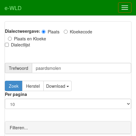
e-WLD
Dialectweergave:
Plaats
Kloekecode
Plaats en Kloeke
Dialectlijst
Trefwoord
Download
Per pagina
Filteren...