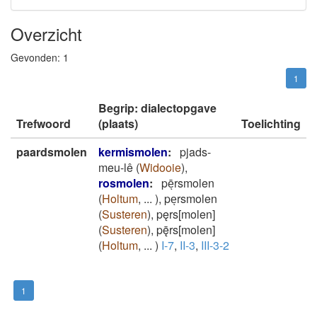
Overzicht
Gevonden:
1
1
Begrip: dialectopgave
Trefwoord
(plaats)
Toelichting
paardsmolen
kermismolen
:
pjads-
meu-lê
(
Widooie
)
,
rosmolen
:
pēͅrsmolen
(
Holtum
,
...
)
,
peͅrsmolen
(
Susteren
)
,
pęrs[molen]
(
Susteren
)
,
pę̄rs[molen]
(
Holtum
,
...
)
I-7
,
II-3
,
III-3-2
1