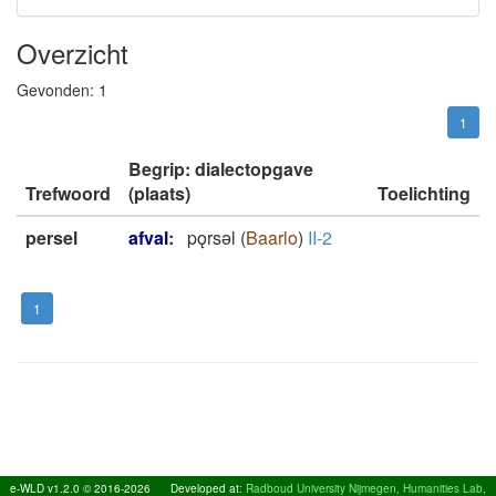
Overzicht
Gevonden:
1
1
Begrip: dialectopgave
Trefwoord
(plaats)
Toelichting
persel
afval
:
pǫrsǝl
(
Baarlo
)
II-2
1
e-WLD v1.2.0 © 2016-2026
Developed at:
Radboud University Nijmegen, Humanities Lab,