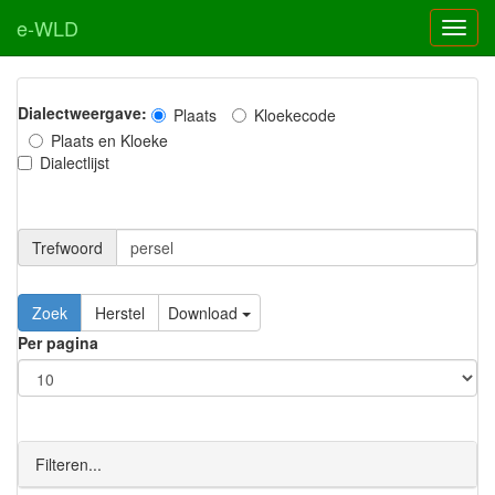
e-WLD
Dialectweergave:
Plaats
Kloekecode
Plaats en Kloeke
Dialectlijst
Trefwoord
Download
Per pagina
Filteren...