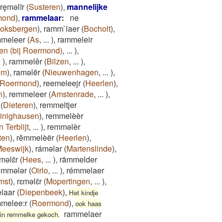
ręmǝlīr
(
Susteren
)
,
mannelijke
mond
)
,
rammelaar
:
ne
oksbergen
)
,
ramm`laer
(
Bocholt
)
,
mmeleer
(
As
,
...
)
,
rammeleir
en (bij Roermond)
,
...
)
,
.
)
,
rammelêr
(
Bilzen
,
...
)
,
em
)
,
raməlēr
(
Nieuwenhagen
,
...
)
,
Roermond
)
,
reemeleejr
(
Heerlen
)
,
n
)
,
remmeleer
(
Amstenrade
,
...
)
,
(
Dieteren
)
,
remmeltjer
inighausen
)
,
remmelèèr
 Terblijt
,
...
)
,
remməlèr
ten
)
,
rĕmmelèër
(
Heerlen
)
,
eeswijk
)
,
ráməlar
(
Martenslinde
)
,
məlɛ̄r
(
Hees
,
...
)
,
rämmelder
èmmələr
(
Oirlo
,
...
)
,
rémmelaer
mst
)
,
rɛməlɛ̄r
(
Mopertingen
,
...
)
,
laar
(
Diepenbeek
)
,
Het kindje
mmelee:r
(
Roermond
)
,
ook haas
rammelaer
 ein remmelke gekoch.