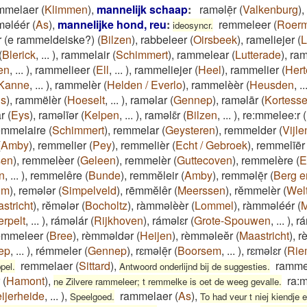
mmelaer
(
Klimmen
)
,
mannelijk schaap
:
ramǝlē̜r
(
Valkenburg
)
,
məléér
(
As
)
,
mannelijke hond, reu
:
remmeleer
(
Roer
ideosyncr.
 (e rammeldeiske?)
(
Bilzen
)
,
rabbeleer
(
Oirsbeek
)
,
rameliejer
(
L
(
Blerick
,
...
)
,
rammelair
(
Schimmert
)
,
rammelear
(
Lutterade
)
,
ra
en
,
...
)
,
rammelieer
(
Ell
,
...
)
,
rammeliejer
(
Heel
)
,
rammelier
(
Hert
Kanne
,
...
)
,
rammelèr
(
Helden / Everlo
)
,
rammelèèr
(
Heusden
,
..
ls
)
,
rammëlèr
(
Hoeselt
,
...
)
,
raməlar
(
Gennep
)
,
raməlār
(
Kortess
r
(
Eys
)
,
raməlīər
(
Kelpen
,
...
)
,
raməlɛ̄r
(
Bilzen
,
...
)
,
re:mmelee:r
(
emmelaire
(
Schimmert
)
,
remmelar
(
Geysteren
)
,
remmelder
(
Vijle
(
Amby
)
,
remmelier
(
Pey
)
,
remmelièr
(
Echt / Gebroek
)
,
remmelīēr
sen
)
,
remmelèer
(
Geleen
)
,
remmelèr
(
Guttecoven
)
,
remmelère
(
E
en
,
...
)
,
remmelêre
(
Bunde
)
,
remmĕleir
(
Amby
)
,
remməlēͅr
(
Berg en
um
)
,
remələr
(
Simpelveld
)
,
rēmmĕlêr
(
Meerssen
)
,
rĕmmelèr
(
Wel
stricht
)
,
rĕmələr
(
Bocholtz
)
,
ràmməlèèr
(
Lommel
)
,
ràmməléér
(
M
rpelt
,
...
)
,
ráməlár
(
Rijkhoven
)
,
ráməlɛr
(
Grote-Spouwen
,
...
)
,
rá
èmmeleer
(
Bree
)
,
rèmməldər
(
Heijen
)
,
rèmməleĕr
(
Maastricht
)
,
r
ep
,
...
)
,
rémmeler
(
Gennep
)
,
rɛməlēͅr
(
Boorsem
,
...
)
,
rɛməlɛr
(
Rie
remmelaer
(
Sittard
)
,
ramme
pel.
Antwoord onderlijnd bij de suggesties.
(
Hamont
)
,
ra:
ne Zilvere rammeleer; t remmelke is oet de weeg gevalle.
eijerheide
,
...
)
,
rammelaer
(
As
)
,
Speelgoed.
To had veur t niej kiendje