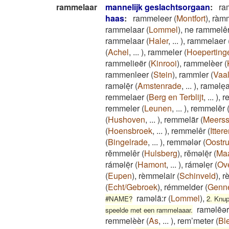
rammelaar
mannelijk geslachtsorgaan
:
ra
haas
:
rammeleer
(
Montfort
)
,
ràm
rammelaar
(
Lommel
)
,
ne rammelêr
rammelaar
(
Haler
,
...
)
,
rammelaer
(
Achel
,
...
)
,
rammeler
(
Hoeperting
rammelieër
(
Kinrooi
)
,
rammelèer
(
rammenleer
(
Stein
)
,
rammler
(
Vaa
raməlēͅr
(
Amstenrade
,
...
)
,
raməleͅa
remmelaer
(
Berg en Terblijt
,
...
)
,
r
remmeler
(
Leunen
,
...
)
,
remmelēr
(
Hushoven
,
...
)
,
remmelär
(
Meers
(
Hoensbroek
,
...
)
,
remmelêr
(
Itter
(
Bingelrade
,
...
)
,
remmələr
(
Oostr
rĕmmelêr
(
Hulsberg
)
,
rĕməlēͅr
(
Maa
ráməlēͅr
(
Hamont
,
...
)
,
ráməleͅr
(
Ove
(
Eupen
)
,
rèmmelair
(
Schinveld
)
,
r
(
Echt/Gebroek
)
,
rémmelder
(
Genn
raməlä:r
(
Lommel
)
,
#NAME?
2. Knup
raməlēər
speelde met een rammelaaar.
remmelèèr
(
As
,
...
)
,
rem’meter
(
Bl