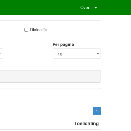
Over...
Dialectlijst
Per pagina
1
Toelichting