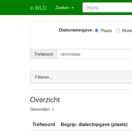
e-WLD
Zoeken
Dialectweergave:
Plaats
Kloe
Trefwoord
Filteren...
Overzicht
Gevonden:
1
Trefwoord
Begrip: dialectopgave (plaats)