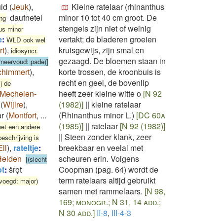
id
(
Jeuk
)
,
Kleine ratelaar (rhinanthus
daufnetel
minor 10 tot 40 cm groot. De
ing
stengels zijn niet of weinig
hus minor
e
:
vertakt; de bladeren groeien
WLD ook wel
rt
)
,
kruisgewijs, zijn smal en
idiosyncr.
gezaagd. De bloemen staan in
 meervoud: padǝ)]
chimmert
)
,
korte trossen, de kroonbuis is
recht en geel, de bovenlip
ij de
Mechelen-
heeft zeer kleine witte o
[N 92
(
Wijlre
)
,
(1982)]
||
kleine ratelaar
ar
(
Montfort
,
...
(Rhinanthus minor L.)
[DC 60a
(1985)]
||
ratelaar
[N 92 (1982)]
met een andere
||
Steen zonder klank, zeer
beschrijving is
Ell
)
,
rateltje
:
breekbaar en veelal met
Helden
scheuren erin. Volgens
[(slecht
ot
:
šrǫt
Coopman (pag. 64) wordt de
term ratelaars altijd gebruikt
evoegd: major)
samen met rammelaars.
[N 98,
169; monogr.; N 31, 14 add.;
N 30 add.]
II-8
,
III-4-3