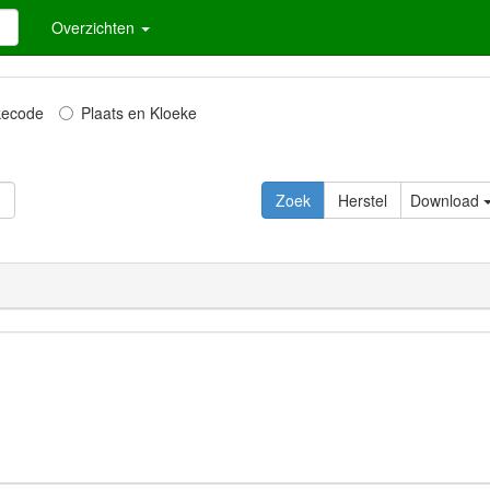
Overzichten
kecode
Plaats en Kloeke
Zoek
Herstel
Download