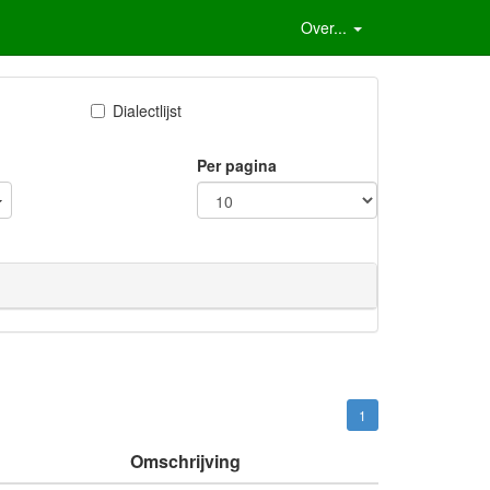
Over...
Dialectlijst
Per pagina
1
Omschrijving