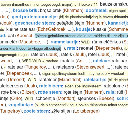
beuzekenskru
is boven rhinanthus minor toegevoegd: major). cf Heukels 11
,
...
)
,
brosse brik
:
brǫsǝ brek
(
Klimmen
)
,
doofnetel
:
eigen spell
iden
)
,
geel portemonneetje
:
(bij de plantbeschrijving is boven rhinant
(
Jeuk
)
,
gescheurde steen
:
gǝšø̜̜̄̄rdǝ štęjn
(
Nunhem
)
,
kanarietj
kleine ratelaar
(
Echt/Gebroek
,
...
)
,
kousje
:
kuiske
(
Schimme
fde
ad
:
pat
(
Koersel
[(slecht gebakken stenen die in het midden dikker zijn -
rammelèr
(
Maasbree
,
...
)
,
rammelaartje
:
râmmelĕĕrkes
(
S
WLD
)
,
ratel
:
raoətəl
(
Diepenbeek
)
,
onder klank door te vlugge afkoeling)]
(b
ratelen
(
Jeuk
)
,
ratels
(
Jeuk
)
,
rotel
(
Jeuk
)
,
ratel
(
oegevoegd: major)
-
tweert
,
...
)
,
raatələ
(
As
,
...
)
,
ratelaar
:
ratelaar
WBD/WLD = ratelaar
)
,
ratelaar
(
Tungelroy
,
...
)
,
ratelaers
(
Stevensweert
,
...
)
,
ratele
-
eər
(
Diepenbeek
,
...
)
,
eigen spellinsysteem leeft in symbiose = woekert 
éér
(
Urmond
)
,
rāātəleer
(
Maastricht
)
,
ratelaartje
:
WLD
(bij de plant
rateleerkens
(
Jeuk
)
,
ratelbloem
:
rateblome
(
eigen spellingsysteem
rǫtǝ brek
(
Bilzen
)
,
rotte steen
:
rǫtǝ štęjn
(
Nunhem
)
,
ruis
:
rūš
(
̆ntje
(
Oirlo
)
,
schoentje
(
Montfort
)
,
sjeunkes
(
Beesel
)
,
schr
WLD
en
)
,
vogelbekje
:
(bij de plantbeschrijving is boven rhinanthus minor toeg
Tungelroy
)
,
zoete steen
:
zȳtǝ stijǝn
(
Loksbergen
)