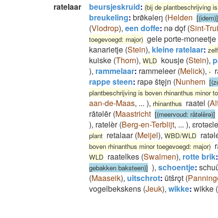
ratelaar
beursjeskruid
:
(bij de plantbeschrijving 
breukeling
:
brø̄̄kǝleŋ
(
Helden
[(idem)]
(
Vlodrop
)
,
een doffe
:
nǝ dǫf
(
Sint-Tru
gele porte-moneetje
toegevoegd: major)
kanarietje
(
Stein
)
,
kleine ratelaar
:
zel
kuiske
(
Thorn
)
,
kousje
(
Stein
)
,
p
WLD
)
,
rammelaar
:
rammeleer
(
Melick
)
,
-
rappe steen
:
rapǝ štęjn
(
Nunhem
[(z
plantbeschrijving is boven rhinanthus minor t
aan-de-Maas
,
...
)
,
raatel
(
Al
rhinanthus
rātǝlēr
(
Maastricht
[(meervoud: rātǝlērǝ)]
)
,
ratelèr
(
Berg-en-Terblijt
,
...
)
,
ɛrotəɛl
retalaar
(
Meijel
)
,
ratəl
plant
WBD/WLD
boven rhinanthus minor toegevoegd: major)
raatelkes
(
Swalmen
)
,
rotte brik
:
WLD
)
,
schoentje
:
schuu
gebakken baksteen)]
(
Maaseik
)
,
uitschrot
:
ūtšrǫt
(
Panning
vogelbekskens
(
Jeuk
)
,
wikke
:
wikke
(