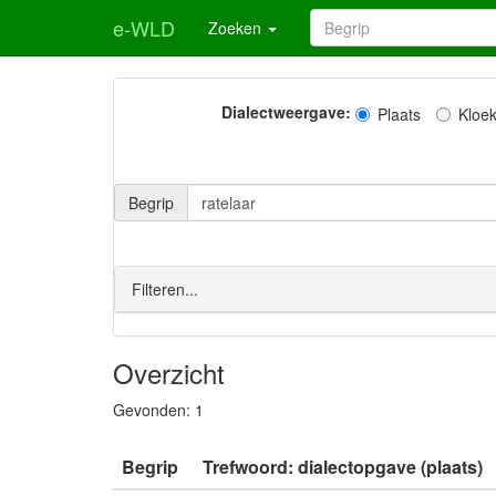
e-WLD
Zoeken
Dialectweergave:
Plaats
Kloe
Begrip
Filteren...
Overzicht
Gevonden:
1
Begrip
Trefwoord: dialectopgave (plaats)