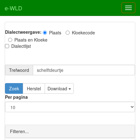
e-WLD
Dialectweergave:
Plaats
Kloekecode
Plaats en Kloeke
Dialectlijst
Trefwoord
Download
Per pagina
Filteren...