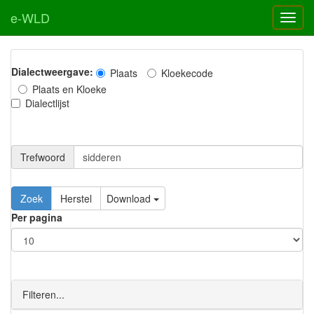
e-WLD
Dialectweergave:
Plaats
Kloekecode
Plaats en Kloeke
Dialectlijst
Trefwoord
Download
Per pagina
Filteren...