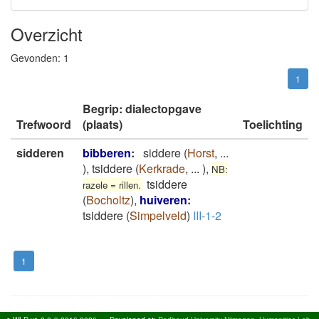
Overzicht
Gevonden:
1
1
Begrip: dialectopgave
Trefwoord
(plaats)
Toelichting
sidderen
bibberen
:
siddere
(
Horst
,
...
)
,
tsiddere
(
Kerkrade
,
...
)
,
NB:
tsiddere
razele = rillen.
(
Bocholtz
)
,
huiveren
:
tsiddere
(
Simpelveld
)
III-1-2
1