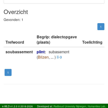
Overzicht
Gevonden:
1
1
Begrip: dialectopgave
Trefwoord
(plaats)
Toelichting
soubassement
plint
:
subasǝmɛnt
(
Bilzen
,
...
)
II-9
1
e-WLD v1.2.0 © 2016-2026
Developed at:
Radboud University Nijmegen, Humanities Lab,