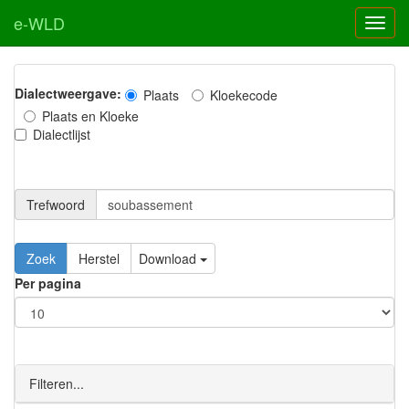
e-WLD
Dialectweergave:
Plaats
Kloekecode
Plaats en Kloeke
Dialectlijst
Trefwoord
Download
Per pagina
Filteren...