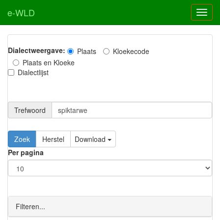
e-WLD
Dialectweergave:
Plaats
Kloekecode
Plaats en Kloeke
Dialectlijst
Trefwoord
Download
Per pagina
Filteren...