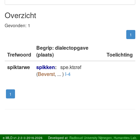
Overzicht
Gevonden:
1
1
Begrip: dialectopgave
Trefwoord
(plaats)
Toelichting
spiktarwe
spikken
:
spe.ktɛrǝf
(
Beverst
,
...
)
I-4
1
e-WLD v1.2.0 © 2016-2026
Developed at:
Radboud University Nijmegen, Humanities Lab,