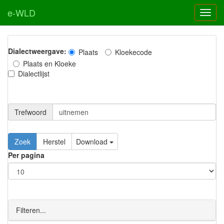
e-WLD
Dialectweergave:
Plaats
Kloekecode
Plaats en Kloeke
Dialectlijst
Trefwoord
Download
Per pagina
Filteren...