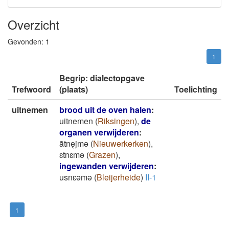
Overzicht
Gevonden:
1
1
Begrip: dialectopgave
Trefwoord
(plaats)
Toelichting
uitnemen
brood uit de oven halen
:
uitnemen
(
Riksingen
)
,
de
organen verwijderen
:
ātnęjmǝ
(
Nieuwerkerken
)
,
ɛtnɛmǝ
(
Grazen
)
,
ingewanden verwijderen
:
usnɛǝmǝ
(
Bleijerheide
)
II-1
1