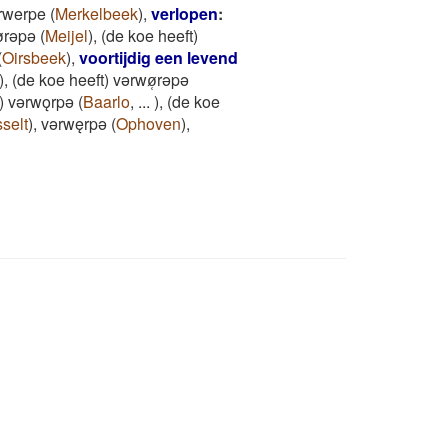
rwerpe
(
Merkelbeek
)
,
verlopen
:
ø̜rǝpǝ
(
Meijel
)
,
(de koe heeft)
(
Oirsbeek
)
,
voortijdig een levend
)
,
(de koe heeft) vǝrwø̜rǝpǝ
t) vǝrwǫrpǝ
(
Baarlo
,
...
)
,
(de koe
selt
)
,
vǝrwęrpǝ
(
Ophoven
)
,