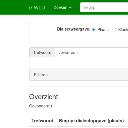
e-WLD
Zoeken
Dialectweergave:
Plaats
Kloe
Trefwoord
Filteren...
Overzicht
Gevonden:
1
Trefwoord
Begrip: dialectopgave (plaats)