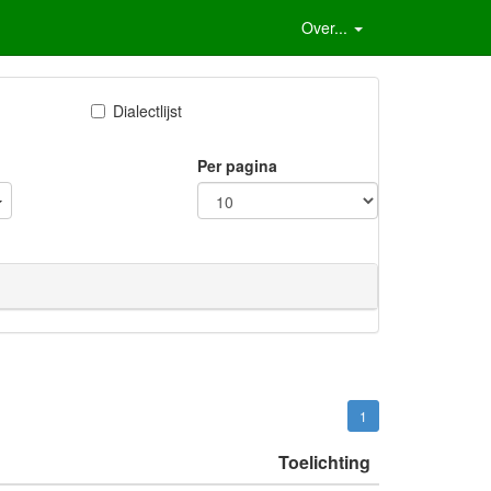
Over...
Dialectlijst
Per pagina
1
Toelichting