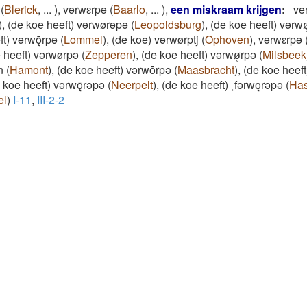
(
Blerick
,
...
)
,
vǝrwɛrpǝ
(
Baarlo
,
...
)
,
een miskraam krijgen
:
ve
)
,
(de koe heeft) vǝrwørǝpǝ
(
Leopoldsburg
)
,
(de koe heeft) vǝrw
ft) vǝrwǭrpǝ
(
Lommel
)
,
(de koe) vǝrwørptj
(
Ophoven
)
,
vǝrwɛrpǝ
 heeft) vǝrwørpǝ
(
Zepperen
)
,
(de koe heeft) vǝrwø̜rpǝ
(
Milsbeek
n
(
Hamont
)
,
(de koe heeft) vǝrwōrpǝ
(
Maasbracht
)
,
(de koe heef
 koe heeft) vǝrwǭrǝpǝ
(
Neerpelt
)
,
(de koe heeft) ˲fǝrwǫrǝpǝ
(
Has
el
)
I-11
,
III-2-2