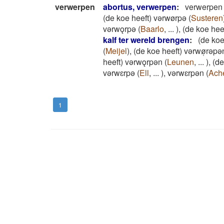
verwerpen
abortus, verwerpen
:
verwerpen
(de koe heeft) vǝrwørpǝ
(
Susteren
vǝrwǫrpǝ
(
Baarlo
,
...
)
,
(de koe hee
kalf ter wereld brengen
:
(de koe
(
Meijel
)
,
(de koe heeft) vǝrwø̜rǝpǝ
heeft) vǝrwǫrpǝn
(
Leunen
,
...
)
,
(de
vǝrwɛrpǝ
(
Ell
,
...
)
,
vǝrwɛrpǝn
(
Ach
1