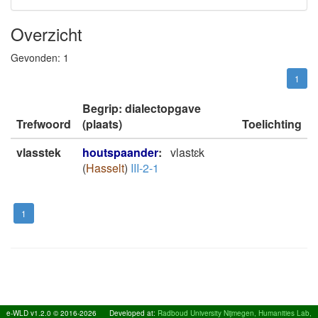
Overzicht
Gevonden:
1
1
Begrip: dialectopgave
Trefwoord
(plaats)
Toelichting
vlasstek
houtspaander
:
vlastɛk
(
Hasselt
)
III-2-1
1
e-WLD v1.2.0 © 2016-2026
Developed at:
Radboud University Nijmegen, Humanities Lab,