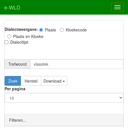
e-WLD
Dialectweergave:
Plaats
Kloekecode
Plaats en Kloeke
Dialectlijst
Trefwoord
Download
Per pagina
Filteren...