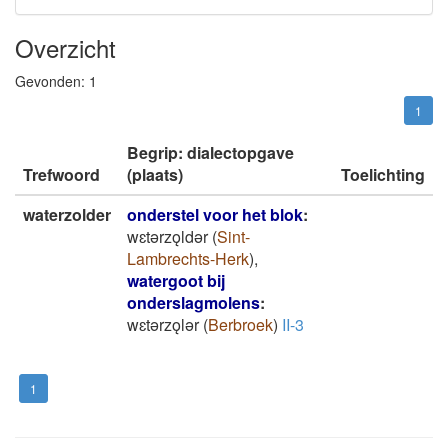
Overzicht
Gevonden:
1
1
Begrip: dialectopgave
Trefwoord
(plaats)
Toelichting
waterzolder
onderstel voor het blok
:
wɛtǝrzǫldǝr
(
Sint-
Lambrechts-Herk
)
,
watergoot bij
onderslagmolens
:
wɛtǝrzǫlǝr
(
Berbroek
)
II-3
1