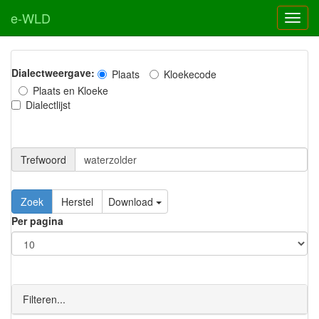
e-WLD
Dialectweergave:
Plaats
Kloekecode
Plaats en Kloeke
Dialectlijst
Trefwoord
Download
Per pagina
Filteren...