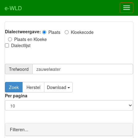
e-WLD
Dialectweergave:
Plaats
Kloekecode
Plaats en Kloeke
Dialectlijst
Trefwoord
Download
Per pagina
Filteren...