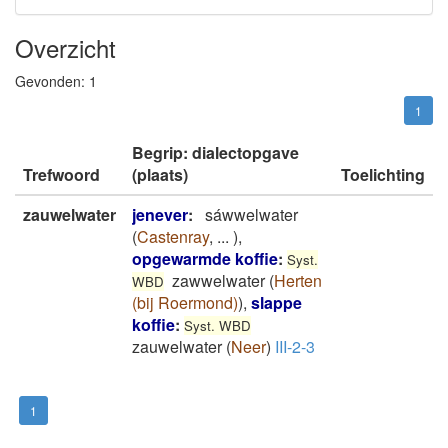
Overzicht
Gevonden:
1
1
Begrip: dialectopgave
Trefwoord
(plaats)
Toelichting
zauwelwater
jenever
:
sáwwelwater
(
Castenray
,
...
)
,
opgewarmde koffie
:
Syst.
zawwelwater
(
Herten
WBD
(bij Roermond)
)
,
slappe
koffie
:
Syst. WBD
zauwelwater
(
Neer
)
III-2-3
1