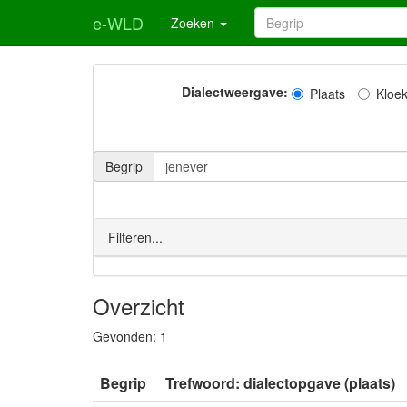
e-WLD
Zoeken
Dialectweergave:
Plaats
Kloe
Begrip
Filteren...
Overzicht
Gevonden:
1
Begrip
Trefwoord: dialectopgave (plaats)