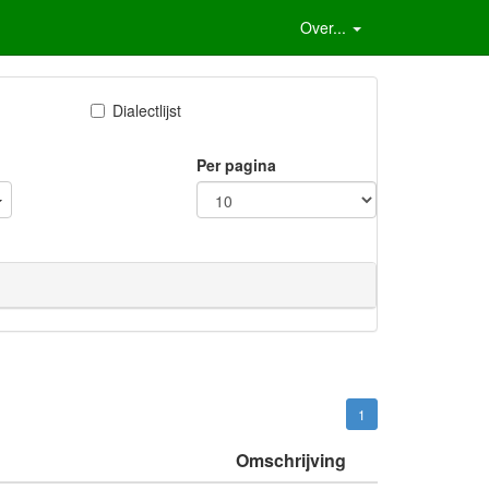
Over...
Dialectlijst
Per pagina
1
Omschrijving