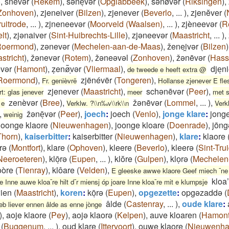
)
,
šnēvər
(
Rekem
)
,
šənēͅvər
(
Opglabbeek
)
,
šənøvər
(
Riksingen
)
,
Zonhoven
)
,
zjeneiver
(
Bilzen
)
,
zjenever
(
Beverlo
,
...
)
,
zjenĕver
(
uitrode
,
...
)
,
zjneneevər
(
Moorveld (Waalsen)
,
...
)
,
zjèneevər
(
R
lt
)
,
zjənaiver
(
Sint-Huibrechts-Lille
)
,
zjəneevər
(
Maastricht
,
...
)
,
Roermond
)
,
zənevər
(
Mechelen-aan-de-Maas
)
,
ženei̯vər
(
Bilzen
)
stricht
)
,
žənevər
(
Rotem
)
,
žəneəvəl
(
Zonhoven
)
,
žənēvər
(
Hass
ͅvər
(
Hamont
)
,
ẓenø͂ͅvər
(
Vliermaal
)
,
djeͅn
de tweede e heeft extra @
Roermond
)
,
zjënévër
(
Tongeren
)
,
Fr. genièvrë
Hollanse zjenever E fle
zjenever
(
Maastricht
)
,
schənēvər
(
Peer
)
,
t: glas jenever
meer
met s
zenèvər
(
Bree
)
,
žənēvər
(
Lommel
,
...
)
,
 e
Verklw. ?\\n‰v\\rk\\n
Verk
,
žənēͅvər
(
Peer
)
,
joech
:
joech
(
Venlo
)
,
jonge klare
:
jonge
weinig
joonge klaore
(
Nieuwenhagen
)
,
joonge kloare
(
Doenrade
)
,
jōn
Thorn
)
,
kaiserbitter
:
kaiserbitter
(
Nieuwenhagen
)
,
klare
:
klaore
rə
(
Montfort
)
,
klare
(
Ophoven
)
,
kleere
(
Beverlo
)
,
kleerə
(
Sint-Tru
Neeroeteren
)
,
klōͅrə
(
Eupen
,
...
)
,
klŏre
(
Gulpen
)
,
kloͅrə
(
Mechelen
òòre
(
Tienray
)
,
klôare
(
Velden
)
,
E gleeske awwe klaore Geef miech ¯ne k
kloa
re Inne auwe kloa¯re hilt d¯r miensj óp joare Inne kloa¯re mit e klumpsje
wien
(
Maastricht
)
,
koren
:
kōͅrə
(
Eupen
)
,
opgezette
:
opgəzaddə
(
âlde
(
Castenray
,
...
)
,
oude klare
:
eb liever ennen âlde as enne jònge
)
,
aoje klaore
(
Pey
)
,
aojə klaorə
(
Kelpen
)
,
auve kloaren
(
Hamon
(
Buggenum
,
...
)
,
oud klare
(
Ittervoort
)
,
ouwe klaore
(
Nieuwenh