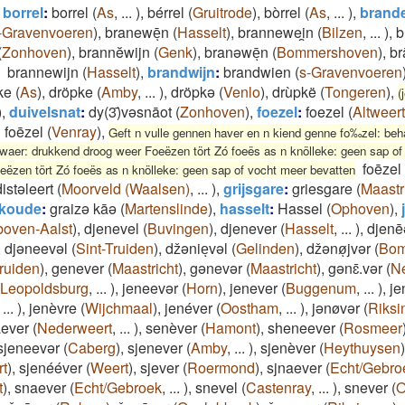
,
borrel
:
borrel
(
As
,
...
)
,
bérrel
(
Gruitrode
)
,
bòrrel
(
As
,
...
)
,
brand
-Gravenvoeren
)
,
branewēͅn
(
Hasselt
)
,
brannewei̯n
(
Bilzen
,
...
)
,
b
(
Zonhoven
)
,
brannĕwijn
(
Genk
)
,
branəwēͅn
(
Bommershoven
)
,
br
brannewijn
(
Hasselt
)
,
brandwijn
:
brandwien
(
s-Gravenvoeren
ke
(
As
)
,
dröpke
(
Amby
,
...
)
,
dröpkə
(
Venlo
)
,
drùpkë
(
Tongeren
)
,
(
)
,
duivelsnat
:
dy(3)̄vəsnāot
(
Zonhoven
)
,
foezel
:
foezel
(
Altweert
foēzel
(
Venray
)
,
Geft n vulle gennen haver en n kiend genne fo‰zel: beha
aer: drukkend droog weer Foeëzen tört Zó foeës as n knölleke: geen sap o
foēzel
eëzen tört Zó foeës as n knölleke: geen sap of vocht meer bevatten
istəleert
(
Moorveld (Waalsen)
,
...
)
,
grijsgare
:
griesgare
(
Maastr
 koude
:
graizə kāə
(
Martenslinde
)
,
hasselt
:
Hassel
(
Ophoven
)
,
boven-Aalst
)
,
djenevel
(
Buvingen
)
,
djenever
(
Hasselt
,
...
)
,
djenē
,
djəneevəl
(
Sint-Truiden
)
,
džənieͅvəl
(
Gelinden
)
,
džənøͅjvər
(
Bom
Truiden
)
,
genever
(
Maastricht
)
,
gənevər
(
Maastricht
)
,
gənɛ̄.vər
(
N
Leopoldsburg
,
...
)
,
jeneevər
(
Horn
)
,
jenever
(
Buggenum
,
...
)
,
je
,
...
)
,
jenèvre
(
Wijchmaal
)
,
jenéver
(
Oostham
,
...
)
,
jənøvər
(
Riksi
ever
(
Nederweert
,
...
)
,
senèver
(
Hamont
)
,
sheneever
(
Rosmeer
sjeneevər
(
Caberg
)
,
sjenever
(
Amby
,
...
)
,
sjenèver
(
Heythuysen
)
t
)
,
sjenééver
(
Weert
)
,
sjever
(
Roermond
)
,
sjnaever
(
Echt/Gebro
t
)
,
snaever
(
Echt/Gebroek
,
...
)
,
snevel
(
Castenray
,
...
)
,
snever
(
O