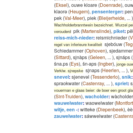
(
Eksel
)
,
ouwe kloare
(
Doenrade
)
,
ouw
klaorə
(
Heugem
)
,
pensenterger
:
pen
pek
(
Val-Meer
)
,
piek
(
Bleijerheide
,
...
)
Wachholderbranntwein bezeichnet. Wurzel pek
pik
(
Martenslinde
)
,
piket
:
pe
verouderd
reiss-mich-nieder
:
reismichnieder
(
V
sjebóuw
(
Teg
regel van inferieure kwaliteit
Schiedammer
(
Ophoven
)
,
sjedammer
(
Sittard
)
,
sjnàps
(
Geleen
,
...
)
,
sjnáps
(
šna.ps
(
Eys
)
,
šn‧aps
(
Ingber
)
,
jonge ouw
sjnaps
(
Heerlen
,
...
)
,
Verklw. sjnepske
V
snevel
:
sjənevəl
(
Tessenderlo
)
,
snik
:
spraokwater
(
Castenray
,
...
)
,
spriet
:
s
vouerman e glaas beier: de boer een groot gla
(
Sint-Truiden
)
,
wacholder
:
wàcholder
wauwelwater
:
waowelwater
(
Montfort
witje, een -
:
witteke
(
Diepenbeek
)
,
èè
zauwelwater
:
sáwwelwater
(
Castenr