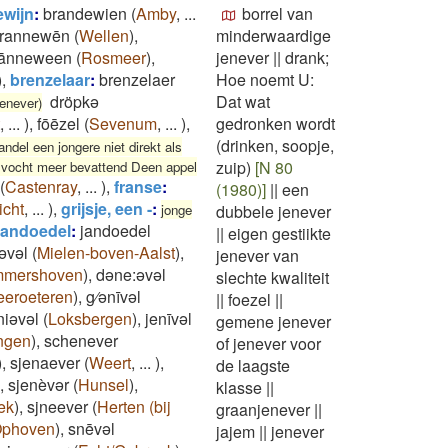
ewijn
:
brandewien
(
Amby
,
...
borrel van
rannewēn
(
Wellen
)
,
minderwaardige
ānneween
(
Rosmeer
)
,
jenever
||
drank;
)
,
brenzelaar
:
brenzelaer
Hoe noemt U:
dröpkə
Dat wat
jenever)
,
...
)
,
fōēzel
(
Sevenum
,
...
)
,
gedronken wordt
(drinken, soopje,
ndel een jongere niet direkt als
zuip)
[N 80
f vocht meer bevattend Deen appel
(
Castenray
,
...
)
,
franse
:
(1980)]
||
een
icht
,
...
)
,
grijsje, een -
:
jonge
dubbele jenever
jandoedel
:
jandoedel
||
eigen gestiikte
əvəl
(
Mielen-boven-Aalst
)
,
jenever van
mershoven
)
,
dəne:əvəl
slechte kwaliteit
eeroeteren
)
,
g⁄ənīvəl
||
foezel
||
niəvəl
(
Loksbergen
)
,
jenīvəl
gemene jenever
ngen
)
,
schenever
of jenever voor
)
,
sjenaever
(
Weert
,
...
)
,
de laagste
,
sjenèvər
(
Hunsel
)
,
klasse
||
ek
)
,
sjneever
(
Herten (bij
graanjenever
||
phoven
)
,
snēvəl
jajem
||
jenever