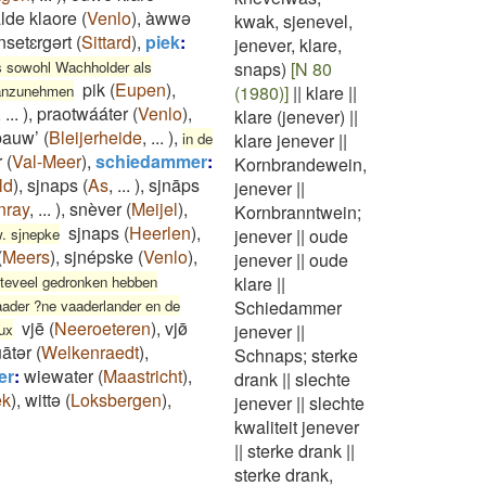
lde klaore
(
Venlo
)
,
àwwə
kwak, sjenevel,
nsetɛrgərt
(
Sittard
)
,
piek
:
jenever, klare,
s sowohl Wachholder als
snaps)
[N 80
pik
(
Eupen
)
,
t anzunehmen
(1980)]
||
klare
||
,
...
)
,
praotwááter
(
Venlo
)
,
klare (jenever)
||
bauw’
(
Bleijerheide
,
...
)
,
in de
klare jenever
||
r
(
Val-Meer
)
,
schiedammer
:
Kornbrandewein,
ld
)
,
sjnaps
(
As
,
...
)
,
sjnāps
jenever
||
nray
,
...
)
,
snèver
(
Meijel
)
,
Kornbranntwein;
sjnaps
(
Heerlen
)
,
w. sjnepke
jenever
||
oude
(
Meers
)
,
sjnépske
(
Venlo
)
,
jenever
||
oude
 teveel gedronken hebben
klare
||
ader ?ne vaaderlander en de
Schiedammer
vjē
(
Neeroeteren
)
,
vjø̄
ux
jenever
||
ātər
(
Welkenraedt
)
,
Schnaps; sterke
er
:
wiewater
(
Maastricht
)
,
drank
||
slechte
ek
)
,
wittə
(
Loksbergen
)
,
jenever
||
slechte
kwaliteit jenever
||
sterke drank
||
sterke drank,