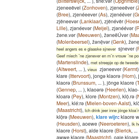
(
Blitterswijck
,
...
)
,
šnē:vər
(
Opgrimbie
zjeneeëvel
(
Zonhoven
)
,
zjeneeëver
(
(
Bree
)
,
zjenéeever
(
As
)
,
zjenééver
(
Gr
zjëneevər
(
Lanklaar
)
,
zjënévër
(
Hoese
Lille
)
,
zjənéevər
(
Meijel
)
,
zjənéévər
(
žəne.vər
(
Meeuwen
)
,
žəneēÚvər
(
Maa
(
Molenbeersel
)
,
žənēͅvər
(
Genk
)
,
žəne
sjnever
(
heel angers es e glaaske sjnever
Geef miech ¯ne zjenever en m¯n vrouw ¯ne por
(
Martenslinde
)
,
met streepje op de tweede
(
Altweert
,
...
)
,
zjəneever
(
Kermt
)
vieux
klare
(
Ittervoort
)
,
jongə klaorə
(
Horn
)
,
klaorə
(
Brunssum
,
...
)
,
jönge klaore
(
(
Gennep
,
...
)
,
klaoərə
(
Heerlen
)
,
klao‧
kloarə
(
Pey
)
,
klore
(
Montzen
)
,
klōͅ.rə
(
Meer
)
,
klé:rə
(
Mielen-boven-Aalst
)
,
kl
(
Maastricht
)
,
Ich drink jeer inne jónge kloa¯
klōͅrə
(
Meeuwen
)
,
klare wijn
:
klaore 
(
Heusden
)
,
aoewe
(
Neeroeteren
)
,
Ik h
klaore
(
Horst
)
,
alde klaore
(
Blerick
,
...
awwe klaore
(
Maastricht
)
,
oaje kloare