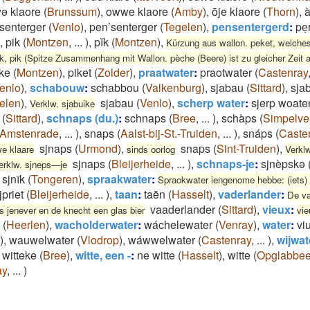
ə klaore
(
Brunssum
)
,
owwe klaore
(
Amby
)
,
ōje klaore
(
Thorn
)
,
à
senterger
(
Venlo
)
,
pen’senterger
(
Tegelen
)
,
pensentergerd
:
peͅ
,
pik
(
Montzen
,
...
)
,
pĭk
(
Montzen
)
,
Kürzung aus wallon. peket, welche
, pik (Spitze Zusammenhang mit Wallon. pèche (Beere) ist zu gleicher Zei
̆ke
(
Montzen
)
,
piket
(
Zolder
)
,
praatwater
:
praotwater
(
Castenray
enlo
)
,
schabouw
:
schabbou
(
Valkenburg
)
,
sjabau
(
Sittard
)
,
sja
elen
)
,
sjabau
(
Venlo
)
,
scherp water
:
sjerp woate
Verklw. sjabuike
(
Sittard
)
,
schnaps (du.)
:
schnaps
(
Bree
,
...
)
,
schàps
(
Simpelve
Amstenrade
,
...
)
,
snaps
(
Aalst-bij-St.-Truiden
,
...
)
,
snáps
(
Caste
sjnaps
(
Urmond
)
,
snaps
(
Sint-Truiden
)
,
e klaare
sinds oorlog
Verkl
sjnaps
(
Bleijerheide
,
...
)
,
schnaps-je
:
sjnèpskə
erklw. sjneps—je
sjnïk
(
Tongeren
)
,
spraakwater
:
Spraokwater iengenome hebbe: (iets)
jpriet
(
Bleijerheide
,
...
)
,
taan
:
taën
(
Hasselt
)
,
vaderlander
:
De va
vaaderlander
(
Sittard
)
,
vieux
:
s jenever en de knecht een glas bier
vie
(
Heerlen
)
,
wacholderwater
:
wáchelewater
(
Venray
)
,
water
:
viu
)
,
wauwelwater
(
Vlodrop
)
,
wáwwelwater
(
Castenray
,
...
)
,
wijwat
 witteke
(
Bree
)
,
witte, een -
:
ne witte
(
Hasselt
)
,
witte
(
Opglabbe
ay
,
...
)