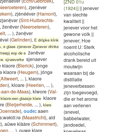
zjenaever
(
Echt/Gebroek
)
,
[ZND 01u
Neeroeteren
)
,
zjenèver
(1924)]
||
jenever
ekem
)
,
zjènééver
(
Hamont
)
,
van slechte
zjənēͅvər
(
Sint-Huibrechts-
kwaliteit
||
,
ženēver
(
Neeroeteren
)
,
jenever voor het
elt
,
...
)
,
žənēͅver
gewone volk
||
iévəl
(
Gelinden
)
,
E dröpke klink
jenever; Hoe
s, e glaas zjenever Zjenever drinke
noemt U: Sterk
žənëvər
treepj eop de e
alcoholische
sjenaever
lw. sjnaeverke
drank bereid uit
 klaore
(
Blerick
)
,
jonge
moutwijn
gə klaorə
(
Heugem
)
,
jóngə
waaraan bij de
(
Altweert
,
...
)
,
klaorə
distillatie
iden
)
,
kloare
(
Heerlen
,
...
)
,
jeneverbessen
-aan-de-Maas
)
,
klwore
(
Val-
zijn toegevoegd,
klaore
laore:een glaasje klare
die er het aroma
’re
(
Bleijerheide
,
...
)
,
klare
aan verlenen
Doenrade
)
,
oude
:
aaen
(snevel,
a:wəklō:rə
(
Maastricht
)
,
ald
babbelwater,
t
)
,
aŭwe klààre
(
Schimmert
)
,
jandoedel,
agen
,
...
)
,
ouwe klare
knevelwas,