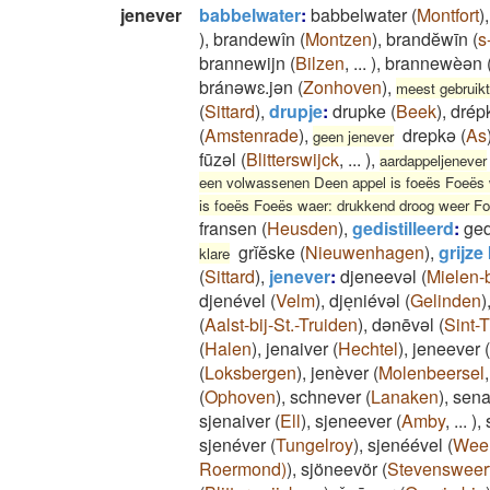
jenever
babbelwater
:
babbelwater
(
Montfort
)
)
,
brandewîn
(
Montzen
)
,
brandĕwīn
(
s
brannewijn
(
Bilzen
,
...
)
,
brannewèən
bránəwɛ.jən
(
Zonhoven
)
,
meest gebruikt
(
Sittard
)
,
drupje
:
drupke
(
Beek
)
,
drép
(
Amstenrade
)
,
drepkə
(
As
geen jenever
fūzəl
(
Blitterswijck
,
...
)
,
aardappeljenever
een volwassenen Deen appel is foeës Foeës w
is foeës Foeës waer: drukkend droog weer Fo
fransen
(
Heusden
)
,
gedistilleerd
:
ged
grĭĕske
(
Nieuwenhagen
)
,
grijze
klare
(
Sittard
)
,
jenever
:
djeneevəl
(
Mielen-
djenével
(
Velm
)
,
djeͅniévəl
(
Gelinden
)
(
Aalst-bij-St.-Truiden
)
,
dənēvəl
(
Sint-
(
Halen
)
,
jenaiver
(
Hechtel
)
,
jeneever
(
(
Loksbergen
)
,
jenèver
(
Molenbeersel
(
Ophoven
)
,
schnever
(
Lanaken
)
,
sena
sjenaiver
(
Ell
)
,
sjeneever
(
Amby
,
...
)
,
sjenéver
(
Tungelroy
)
,
sjenéével
(
Weer
Roermond)
)
,
sjöneevör
(
Stevensweer