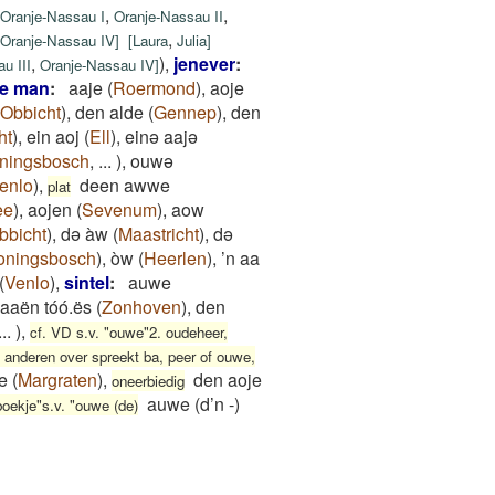
,
,
Oranje-Nassau I
Oranje-Nassau II
,
Oranje-Nassau IV
]
[
Laura
Julia
]
,
)
,
jenever
:
u III
Oranje-Nassau IV
]
e man
:
aaje
(
Roermond
)
,
aoje
Obbicht
)
,
den alde
(
Gennep
)
,
den
ht
)
,
ein aoj
(
Ell
)
,
einə aajə
ningsbosch
,
...
)
,
ouwə
enlo
)
,
deen awwe
plat
ee
)
,
aojen
(
Sevenum
)
,
aow
bbicht
)
,
də àw
(
Maastricht
)
,
də
oningsbosch
)
,
òw
(
Heerlen
)
,
’n aa
(
Venlo
)
,
sintel
:
auwe
aaën tóó.ës
(
Zonhoven
)
,
den
...
)
,
cf. VD s.v. "ouwe"2. oudeheer,
 anderen over spreekt ba, peer of ouwe,
e
(
Margraten
)
,
den aoje
oneerbiedig
auwe (d’n -)
boekje"s.v. "ouwe (de)