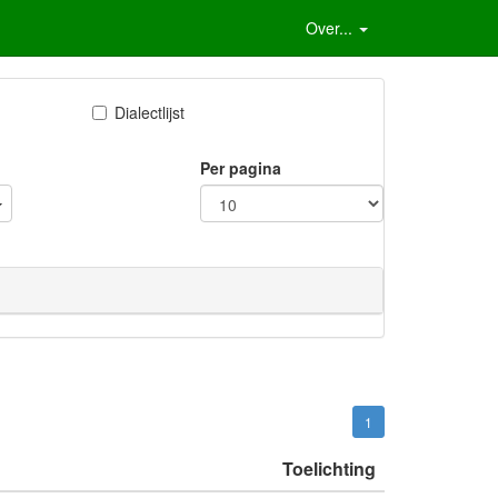
Over...
Dialectlijst
Per pagina
1
Toelichting