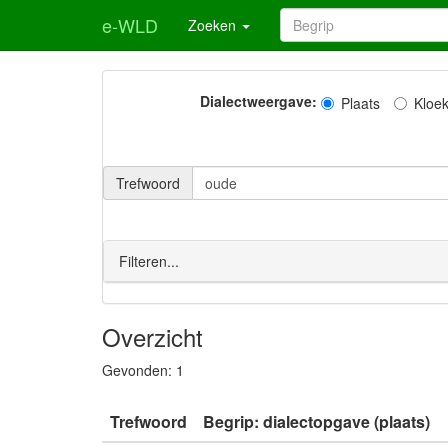
e-WLD
Zoeken
Dialectweergave:
Plaats
Kloe
Trefwoord
Filteren...
Overzicht
Gevonden:
1
Trefwoord
Begrip: dialectopgave (plaats)