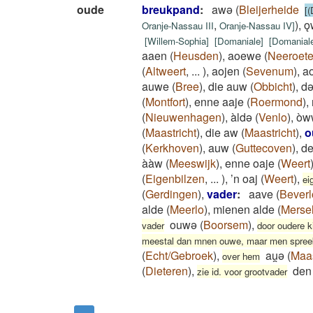
oude
breukpand
:
awǝ
(
Bleijerheide
[(
,
)
,
ǫ
Oranje-Nassau III
Oranje-Nassau IV
]
[
Willem-Sophia
]
[
Domaniale
]
[
Domanial
aaen
(
Heusden
)
,
aoewe
(
Neeroete
(
Altweert
,
...
)
,
aojen
(
Sevenum
)
,
a
auwe
(
Bree
)
,
die auw
(
Obbicht
)
,
d
(
Montfort
)
,
enne aaje
(
Roermond
)
,
(
Nieuwenhagen
)
,
àldə
(
Venlo
)
,
òw
(
Maastricht
)
,
die aw
(
Maastricht
)
,
o
(
Kerkhoven
)
,
auw
(
Guttecoven
)
,
de
ààw
(
Meeswijk
)
,
enne oaje
(
Weert
(
Eigenbilzen
,
...
)
,
’n oaj
(
Weert
)
,
ei
(
Gerdingen
)
,
vader
:
aave
(
Beverl
alde
(
Meerlo
)
,
mienen alde
(
Merse
ouwə
(
Boorsem
)
,
vader
door oudere ki
meestal dan mnen ouwe, maar men spreekt
(
Echt/Gebroek
)
,
au̯ə
(
Maas
over hem
(
Dieteren
)
,
den
zie id. voor grootvader