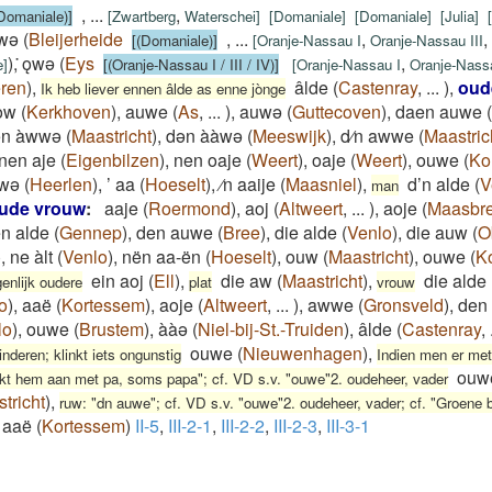
,
...
,
Domaniale)]
[
Zwartberg
Waterschei
]
[
Domaniale
]
[
Domaniale
]
[
Julia
]
[
wǝ
(
Bleijerheide
,
...
,
,
[(Domaniale)]
[
Oranje-Nassau I
Oranje-Nassau III
)
,
̇ǫwǝ
(
Eys
,
e
]
[(Oranje-Nassau I / III / IV)]
[
Oranje-Nassau I
Oranje-Nassa
ren
)
,
âlde
(
Castenray
,
...
)
,
oud
Ik heb liever ennen âlde as enne jònge
ow
(
Kerkhoven
)
,
auwe
(
As
,
...
)
,
auwə
(
Guttecoven
)
,
daen auwe
(
ən àwwə
(
Maastricht
)
,
dən ààwə
(
Meeswijk
)
,
d⁄n awwe
(
Maastric
nen aje
(
Eigenbilzen
)
,
nen oaje
(
Weert
)
,
oaje
(
Weert
)
,
ouwe
(
Ko
wə
(
Heerlen
)
,
’ aa
(
Hoeselt
)
,
⁄n aaije
(
Maasniel
)
,
d’n alde
(
V
man
ude vrouw
:
aaje
(
Roermond
)
,
aoj
(
Altweert
,
...
)
,
aoje
(
Maasbr
n alde
(
Gennep
)
,
den auwe
(
Bree
)
,
die alde
(
Venlo
)
,
die auw
(
O
)
,
ne àlt
(
Venlo
)
,
nën aa-ën
(
Hoeselt
)
,
ouw
(
Maastricht
)
,
ouwe
(
K
ein aoj
(
Ell
)
,
die aw
(
Maastricht
)
,
die alde
genlijk oudere
plat
vrouw
o
)
,
aaë
(
Kortessem
)
,
aoje
(
Altweert
,
...
)
,
awwe
(
Gronsveld
)
,
den 
lo
)
,
ouwe
(
Brustem
)
,
ààə
(
Niel-bij-St.-Truiden
)
,
âlde
(
Castenray
,
ouwe
(
Nieuwenhagen
)
,
nderen; klinkt iets ongunstig
Indien men er met
ouw
 hem aan met pa, soms papa"; cf. VD s.v. "ouwe"2. oudeheer, vader
tricht
)
,
ruw: "dn auwe"; cf. VD s.v. "ouwe"2. oudeheer, vader; cf. "Groene 
 aaë
(
Kortessem
)
II-5
,
III-2-1
,
III-2-2
,
III-2-3
,
III-3-1