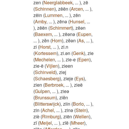
zen
(
Neerglabbeek
,
...
)
,
zē
(
Schinnen
)
,
zēēn
(
Arcen
,
...
)
,
zēin
(
Lummen
,
...
)
,
zēn
(
Amby
,
...
)
,
zēnə
(
Hunsel
,
...
)
,
zēën
(
Schimmert
)
,
zēən
(
Baexem
,
...
)
,
zēənə
(
Eupen
,
...
)
,
zĕn
(
Horn
)
,
zĕən
(
As
,
...
)
,
zi
(
Horst
,
...
)
,
zi.n
(
Kortessem
)
,
zi.ən
(
Genk
)
,
zie
(
Mechelen
,
...
)
,
zie-e
(
Epen
)
,
zie-ë
(
Vijlen
)
,
zieen
(
Schinveld
)
,
ziej
(
Schaesberg
)
,
zieje
(
Eys
)
,
zien
(
Berbroek
,
...
)
,
zieë
(
Gulpen
,
...
)
,
zieə
(
Brunssum
)
,
ziĕn
(
Blitterswijck
)
,
ziin
(
Borlo
,
...
)
,
zin
(
Achel
,
...
)
,
zinə
(
Stein
)
,
ziè
(
Rimburg
)
,
ziën
(
Wellen
)
,
zī
(
Meijel
,
...
)
,
zīē
(
Mheer
)
,