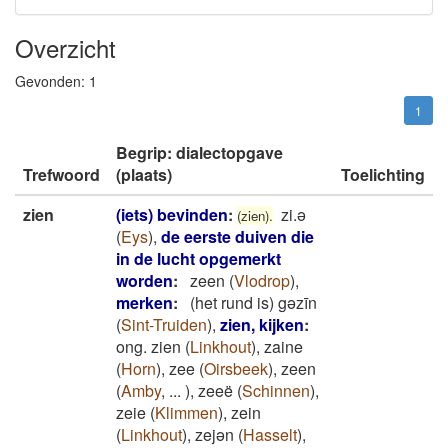
Overzicht
Gevonden:
1
1
Begrip: dialectopgave
Trefwoord
(plaats)
Toelichting
zien
(iets) bevinden
:
zi.ə
(zien).
(
Eys
)
,
de eerste duiven die
in de lucht opgemerkt
worden
:
zeen
(
Vlodrop
)
,
merken
:
(het rund is) gǝzīn
(
Sint-Truiden
)
,
zien, kijken
:
ong. zien
(
Linkhout
)
,
zaine
(
Horn
)
,
zee
(
Oirsbeek
)
,
zeen
(
Amby
,
...
)
,
zeeë
(
Schinnen
)
,
zeie
(
Klimmen
)
,
zein
(
Linkhout
)
,
zejən
(
Hasselt
)
,