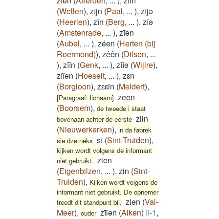
zīēn
(
Afferden
,
...
)
,
zīin
(
Wellen
)
,
zījn
(
Paal
,
...
)
,
zījə
(
Heerlen
)
,
zīn
(
Berg
,
...
)
,
zīə
(
Amstenrade
,
...
)
,
zīən
(
Aubel
,
...
)
,
zéen
(
Herten (bij
Roermond)
)
,
zêên
(
Dilsen
,
...
)
,
zîîn
(
Genk
,
...
)
,
zîîə
(
Wijlre
)
,
zîîən
(
Hoeselt
,
...
)
,
zɛn
(
Borgloon
)
,
zɛɛin
(
Meldert
)
,
zeen
[Paragraaf: lichaam]
(
Boorsem
)
,
de tweede i staat
ziin
bovenaan achter de eerste
(
Nieuwerkerken
)
,
in da fabrek
sī
(
Sint-Truiden
)
,
sie dze neks
kijken wordt volgens de informant
zien
niet gebruikt.
(
Eigenbilzen
,
...
)
,
zin
(
Sint-
Truiden
)
,
Kijken wordt volgens de
informant niet gebruikt. De opnemer
zien
(
Val-
treedt dit standpunt bij.
Meer
)
,
zīiən
(
Alken
)
II-1
,
ouder