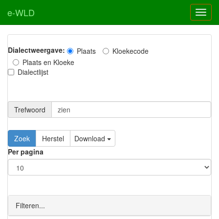
e-WLD
Dialectweergave:
Plaats
Kloekecode
Plaats en Kloeke
Dialectlijst
Trefwoord
Download
Per pagina
Filteren...