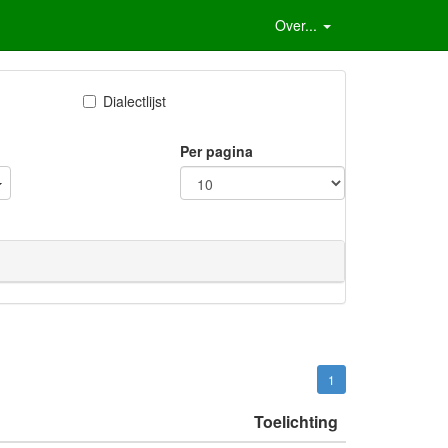
Over...
Dialectlijst
Per pagina
1
Toelichting