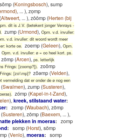
sŏmp
(
Koningsbosch
)
,
sump
oermond)
,
...
)
,
zoͅmp
(
Altweert
,
...
)
,
zôômp
(
Herten (bij
pm. dit is J.V. (betekent jonger Venrays -
zump
(
Urmond
)
,
d.
Opm. v.d. invuller:
m. v.d. invuller: dit woord wordt meer
zoemp
(
Geleen
)
,
er: korte oe.
Opm.
,
Opm. v.d. invuller: ø = oo heel kort. ps.
zōmp
(
Arcen
)
,
ps. letterlijk
zoŏmp
ns Frings: [zoomp?]).
zŏəmp
(
Velden
)
,
Frings: [zo\\mp]?
et vermelding dat er onder de ø nog een
(
Swalmen
)
,
zump
(
Susteren
)
,
zómp
(
Kapel-in-t-Zand
)
,
oeras).
elen
)
,
kreek, stilstaand water
:
ker
:
zomp
(
Waubach
)
,
zõmp
(
Susteren
)
,
zōmp
(
Baexem
,
...
)
,
 natte plekken in moeras
:
zomp
ond
:
somp
(
Horst
)
,
sōmp
ómp
(
Venlo
)
,
moeras
:
somp