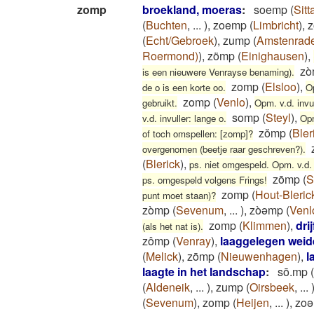
zomp
broekland, moeras
:
soemp
(
Sitt
(
Buchten
,
...
)
,
zoemp
(
Limbricht
)
,
(
Echt/Gebroek
)
,
zump
(
Amstenrad
Roermond)
)
,
zömp
(
Einighausen
)
,
zò
is een nieuwere Venrayse benaming).
zomp
(
Elsloo
)
,
de o is een korte oo.
Op
zomp
(
Venlo
)
,
gebruikt.
Opm. v.d. invu
somp
(
Steyl
)
,
v.d. invuller: lange o.
Opm
zŏmp
(
Bler
of toch omspellen: [zomp]?
overgenomen (beetje raar geschreven?).
(
Blerick
)
,
ps. niet omgespeld. Opm. v.d. i
zōmp
(
S
ps. omgespeld volgens Frings!
zomp
(
Hout-Bleric
punt moet staan)?
zòmp
(
Sevenum
,
...
)
,
zòəmp
(
Venl
zomp
(
Klimmen
)
,
dri
(als het nat is).
zômp
(
Venray
)
,
laaggelegen wei
(
Melick
)
,
zōmp
(
Nieuwenhagen
)
,
l
laagte in het landschap
:
sō.mp
(
(
Aldeneik
,
...
)
,
zump
(
Oirsbeek
,
...
(
Sevenum
)
,
zomp
(
Heijen
,
...
)
,
zo