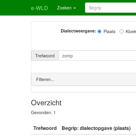
e-WLD
Zoeken
Dialectweergave:
Plaats
Kloe
Trefwoord
Filteren...
Overzicht
Gevonden:
1
Trefwoord
Begrip: dialectopgave (plaats)