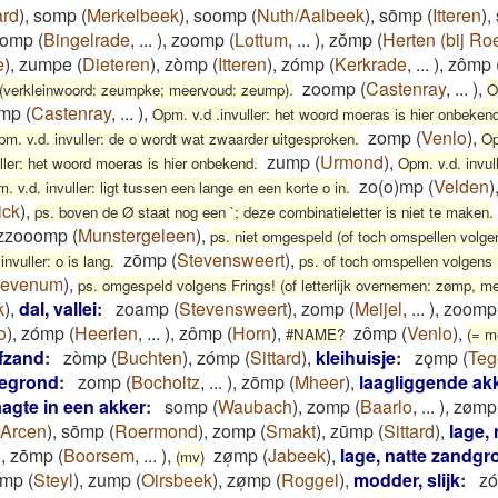
ard
)
,
somp
(
Merkelbeek
)
,
soomp
(
Nuth/Aalbeek
)
,
sōmp
(
Itteren
)
,
zomp
(
Bingelrade
,
...
)
,
zoomp
(
Lottum
,
...
)
,
zŏmp
(
Herten (bij R
e
)
,
zumpe
(
Dieteren
)
,
zòmp
(
Itteren
)
,
zómp
(
Kerkrade
,
...
)
,
zômp
zoomp
(
Castenray
,
...
)
,
(verkleinwoord: zeumpke; meervoud: zeump).
O
mp
(
Castenray
,
...
)
,
Opm. v.d .invuller: het woord moeras is hier onbeken
zomp
(
Venlo
)
,
m. v.d. invuller: de o wordt wat zwaarder uitgesproken.
Op
zump
(
Urmond
)
,
ller: het woord moeras is hier onbekend.
Opm. v.d. invull
zo(o)mp
(
Velden
)
. v.d. invuller: ligt tussen een lange en een korte o in.
ick
)
,
ps. boven de Ø staat nog een `; deze combinatieletter is niet te maken.
zzooomp
(
Munstergeleen
)
,
ps. niet omgespeld (of toch omspellen volge
zōmp
(
Stevensweert
)
,
nvuller: o is lang.
ps. of toch omspellen volgens 
evenum
)
,
ps. omgespeld volgens Frings! (of letterlijk overnemen: zømp, m
k
)
,
dal, vallei
:
zoamp
(
Stevensweert
)
,
zomp
(
Meijel
,
...
)
,
zoomp
o
)
,
zómp
(
Heerlen
,
...
)
,
zômp
(
Horn
)
,
zômp
(
Venlo
)
,
#NAME?
(= m
jfzand
:
zòmp
(
Buchten
)
,
zómp
(
Sittard
)
,
kleihuisje
:
zǫmp
(
Teg
degrond
:
zomp
(
Bocholtz
,
...
)
,
zōmp
(
Mheer
)
,
laagliggende ak
aagte in een akker
:
somp
(
Waubach
)
,
zomp
(
Baarlo
,
...
)
,
zømp
Arcen
)
,
sōmp
(
Roermond
)
,
zomp
(
Smakt
)
,
zūmp
(
Sittard
)
,
lage,
)
,
zōmp
(
Boorsem
,
...
)
,
zø̜mp
(
Jabeek
)
,
lage, natte zandgr
(mv)
ǝmp
(
Steyl
)
,
zump
(
Oirsbeek
)
,
zø̜mp
(
Roggel
)
,
modder, slijk
:
z