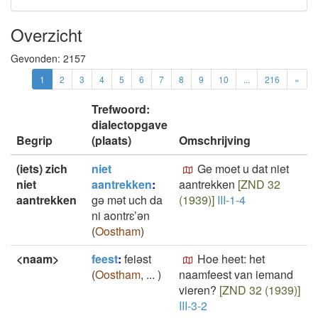
Overzicht
Gevonden:
2157
1
2
3
4
5
6
7
8
9
10
...
216
»
Trefwoord:
dialectopgave
Begrip
(plaats)
Omschrijving
(iets) zich
niet
Ge moet u dat niet
niet
aantrekken
:
aantrekken
[ZND 32
aantrekken
gə mət uch da
(1939)]
III-1-4
ni aontrɛ’ən
(
Oostham
)
<naam>
feest
:
feiəst
Hoe heet: het
(
Oostham
,
...
)
naamfeest van iemand
vieren?
[ZND 32 (1939)]
III-3-2