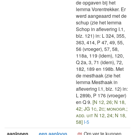
de opgaven bij het
lemma Vorentrekker. Er
werd aangeaard met de
schup (zie het lemma
Schop in aflevering I.1,
blz. 121) in: L 324, 355,
363, 414, P 47, 49, 55,
56 (vroeger), 57, 58,
118a, 119 (idem), 120,
Q 2a, 3, 71 (idem), 72,
182, 189 en 198b. Met
de mesthaak (zie het
lemma Mesthaak in
aflevering I.1, blz. 12) in:
L 289b, P 176 (vroeger)
en Q 9.
[N 12, 26; N 18,
42; JG 1c, 2c; monogr.;
add. uit N 12, 24; N 18,
58]
I-5
aanlopen
een aanloop
Om ver te kunnen