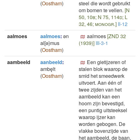
(
Oostham
)
steel die wordt gebruikt
om bomen te vellen.
[N
50, 10b; N 75, 114d; L
32, 46; monogr.]
II-12
aalmoes
aalmoes
:
ən
aalmoes
[ZND 32
al[ə}mus
(1939)]
III-3-1
(
Oostham
)
aambeeld
aanbeeld
:
Een gietijzeren of
ambęlt
stalen blok waarop de
(
Oostham
)
smid het smeedwerk
uitvoert. Aan één of
twee zijden van het
aambeeld kan een
hoorn zijn bevestigd,
een puntig uitsteeksel
waarop ijzer kan
worden gebogen. De
vlakke bovenzijde van
het aambeeld, de baan,