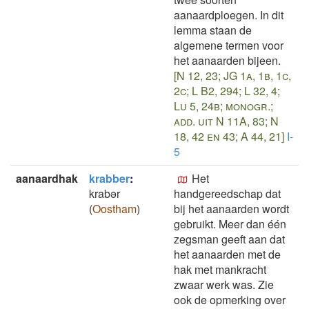
aanaardploegen. In dit
lemma staan de
algemene termen voor
het aanaarden bijeen.
[N 12, 23; JG 1a, 1b, 1c,
2c; L B2, 294; L 32, 4;
Lu 5, 24b; monogr.;
add. uit N 11A, 83; N
18, 42 en 43; A 44, 21]
I-
5
aanaardhak
krabber
:
Het
krabǝr
handgereedschap dat
(
Oostham
)
bij het aanaarden wordt
gebruikt. Meer dan één
zegsman geeft aan dat
het aanaarden met de
hak met mankracht
zwaar werk was. Zie
ook de opmerking over