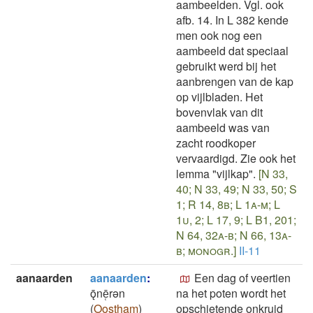
aambeelden. Vgl. ook
afb. 14. In L 382 kende
men ook nog een
aambeeld dat speciaal
gebruikt werd bij het
aanbrengen van de kap
op vijlbladen. Het
bovenvlak van dit
aambeeld was van
zacht roodkoper
vervaardigd. Zie ook het
lemma "vijlkap".
[N 33,
40; N 33, 49; N 33, 50; S
1; R 14, 8b; L 1a-m; L
1u, 2; L 17, 9; L B1, 201;
N 64, 32a-b; N 66, 13a-
b; monogr.]
II-11
aanaarden
aanaarden
:
Een dag of veertien
ǭnē̜rǝn
na het poten wordt het
(
Oostham
)
opschietende onkruid