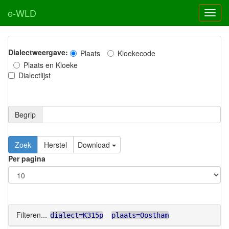
e-WLD
Dialectweergave:
Plaats
Kloekecode
Plaats en Kloeke
Dialectlijst
Begrip
Zoek
Herstel
Download
Per pagina
Filteren...
dialect=K315p
plaats=Oostham