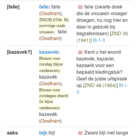
[falie]
falie
:
falie
falie (zwarte doek
(
Oostham
)
,
die de vrouwen vroeger
droegen, nu nog hier en
ZND35,010b: Bij
sommige oude
daar in gebruik bij
falie
vrouwen.
begrafenissen)
[ZND 35
(
Oostham
)
(1941)]
III-1-3
[kazavek?]
kazavek
:
Kent u het woord
kazevek, kazaver,
Bloeze voor
zondag (bijna
kazawik voor een
verdwenen).
bepaald kledingstuk?
kazəvék
Geef de juiste uitspraak
(
Oostham
)
,
op
[ZND 48 (1954)]
III-1-
Blouse voor
3
zondagse dracht
(is bijna
verdwenen).
kazəvék
(
Oostham
)
aaks
bijl
:
bijl
Zware bijl met lange