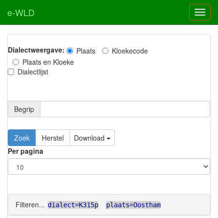
e-WLD
Dialectweergave:
Plaats
Kloekecode
Plaats en Kloeke
Dialectlijst
Begrip
Zoek
Herstel
Download
Per pagina
Filteren...
dialect=K315p
plaats=Oostham