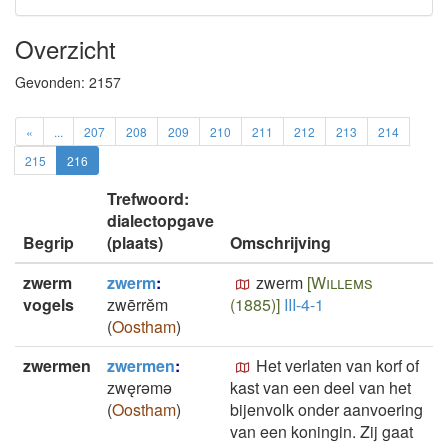
Overzicht
Gevonden:
2157
«
...
207
208
209
210
211
212
213
214
215
216
Trefwoord:
dialectopgave
Begrip
(plaats)
Omschrijving
zwerm
zwerm
:
zwerm
[Willems
vogels
zwērrĕm
(1885)]
III-4-1
(
Oostham
)
zwermen
zwermen
:
Het verlaten van korf of
zwęrǝmǝ
kast van een deel van het
(
Oostham
)
bijenvolk onder aanvoering
van een koningin. Zij gaat