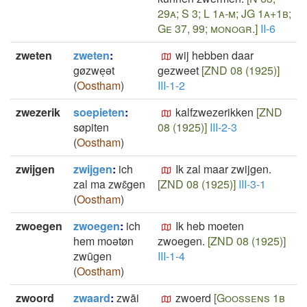
29a; S 3; L 1a-m; JG 1a+1b;
Ge 37, 99; monogr.]
II-6
zweten
zweten
:
wij hebben daar
gøzweͅət
gezweet
[ZND 08 (1925)]
(
Oostham
)
III-1-2
zwezerik
soepieten
:
kalfzwezerikken
[ZND
søpiten
08 (1925)]
III-2-3
(
Oostham
)
zwijgen
zwijgen
:
ich
Ik zal maar zwijgen.
zal ma zwɛ̄gen
[ZND 08 (1925)]
III-3-1
(
Oostham
)
zwoegen
zwoegen
:
ich
Ik heb moeten
hem moətøn
zwoegen.
[ZND 08 (1925)]
zwūgen
III-1-4
(
Oostham
)
zwoord
zwaard
:
zwāi
zwoerd
[Goossens 1b