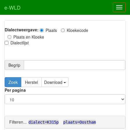
e-WLD
Dialectweergave:
Plaats
Kloekecode
Plaats en Kloeke
Dialectlijst
Begrip
Zoek
Herstel
Download
Per pagina
Filteren...
dialect=K315p
plaats=Oostham