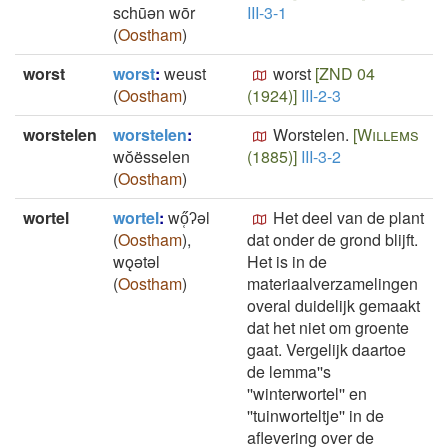
schūən wōr
III-3-1
(
Oostham
)
worst
worst
:
weust
worst
[ZND 04
(
Oostham
)
(1924)]
III-2-3
worstelen
worstelen
:
Worstelen.
[Willems
wŏësselen
(1885)]
III-3-2
(
Oostham
)
wortel
wortel
:
wő̜ʔǝl
Het deel van de plant
(
Oostham
)
,
dat onder de grond blijft.
wǫǝtǝl
Het is in de
(
Oostham
)
materiaalverzamelingen
overal duidelijk gemaakt
dat het niet om groente
gaat. Vergelijk daartoe
de lemma''s
''winterwortel'' en
''tuinworteltje'' in de
aflevering over de