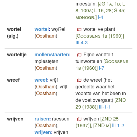
moestuin.
[JG 1a, 1b; L
8, 100a; L 15, 28; S 45;
monogr.]
I-4
wortel
wortel
:
woͅiʔəl
wortel ve plant
(alg.)
(
Oostham
)
[Goossens 1b (1960)]
III-4-3
worteltje
mollenstaarten
:
Fijne variëteit
moͅləsteͅtən
tuinwortelen
[Goossens
(
Oostham
)
1b (1960)]
I-7
wreef
wreef
:
vrēͅf
de wreef (het
(
Oostham
)
,
vrijf
gedeelte waar het
(
Oostham
)
voorste van het been in
de voet overgaat)
[ZND
29 (1938)]
III-1-1
wrijven
ruisen
:
ruessen
wrijven
[ZND 25
(
Oostham
)
,
(1937)]
,
[ZND m]
III-1-2
wrijven
:
vrijven