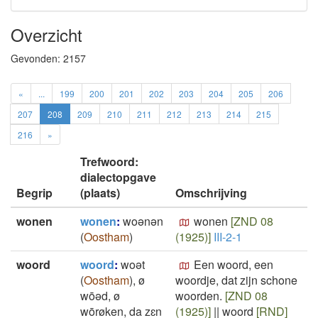
Overzicht
Gevonden:
2157
«
...
199
200
201
202
203
204
205
206
207
208
209
210
211
212
213
214
215
216
»
Trefwoord:
dialectopgave
Begrip
(plaats)
Omschrijving
wonen
wonen
:
woənən
wonen
[ZND 08
(
Oostham
)
(1925)]
III-2-1
woord
woord
:
woət
Een woord, een
(
Oostham
)
,
ø
woordje, dat zijn schone
wōəd, ø
woorden.
[ZND 08
wōrøken, da zɛn
(1925)]
||
woord
[RND]