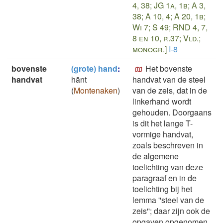
4, 38; JG 1a, 1b; A 3,
38; A 10, 4; A 20, 1b;
Wi 7; S 49; RND 4, 7,
8 en 10, r.37; Vld.;
monogr.]
I-8
bovenste
(grote) hand
:
Het bovenste
handvat
hānt
handvat van de steel
(
Montenaken
)
van de zeis, dat in de
linkerhand wordt
gehouden. Doorgaans
is dit het lange T-
vormige handvat,
zoals beschreven in
de algemene
toelichting van deze
paragraaf en in de
toelichting bij het
lemma ''steel van de
zeis''; daar zijn ook de
opgaven opgenomen