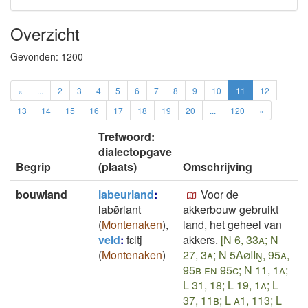
Overzicht
Gevonden:
1200
«
...
2
3
4
5
6
7
8
9
10
11
12
13
14
15
16
17
18
19
20
...
120
»
Trefwoord:
dialectopgave
Begrip
(plaats)
Omschrijving
bouwland
labeurland
:
Voor de
labø̄rlant
akkerbouw gebruikt
(
Montenaken
)
,
land, het geheel van
veld
:
fɛltj
akkers.
[N 6, 33a; N
(
Montenaken
)
27, 3a; N 5AøIIŋ, 95a,
95b en 95c; N 11, 1a;
L 31, 18; L 19, 1a; L
37, 11b; L a1, 113; L