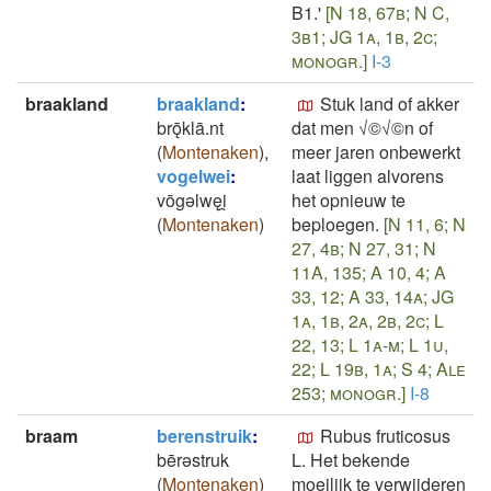
B1.'
[N 18, 67b; N C,
3b1; JG 1a, 1b, 2c;
monogr.]
I-3
braakland
braakland
:
Stuk land of akker
brǭklā.nt
dat men √©√©n of
(
Montenaken
)
,
meer jaren onbewerkt
vogelwei
:
laat liggen alvorens
vōgǝlwęi̯
het opnieuw te
(
Montenaken
)
beploegen.
[N 11, 6; N
27, 4b; N 27, 31; N
11A, 135; A 10, 4; A
33, 12; A 33, 14a; JG
1a, 1b, 2a, 2b, 2c; L
22, 13; L 1a-m; L 1u,
22; L 19b, 1a; S 4; Ale
253; monogr.]
I-8
braam
berenstruik
:
Rubus fruticosus
bērǝstruk
L. Het bekende
(
Montenaken
)
moeilijk te verwijderen