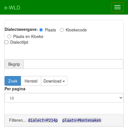
e-WLD
Dialectweergave:
Plaats
Kloekecode
Plaats en Kloeke
Dialectlijst
Begrip
Zoek
Herstel
Download
Per pagina
Filteren...
dialect=P214p
plaats=Montenaken