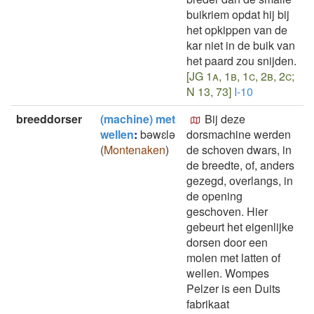
buikriem opdat hij bij
het opkippen van de
kar niet in de buik van
het paard zou snijden.
[JG 1a, 1b, 1c, 2b, 2c;
N 13, 73]
I-10
breeddorser
(machine) met
Bij deze
wellen
:
bǝwɛlǝ
dorsmachine werden
(
Montenaken
)
de schoven dwars, in
de breedte, of, anders
gezegd, overlangs, in
de opening
geschoven. Hier
gebeurt het eigenlijke
dorsen door een
molen met latten of
wellen. Wompes
Pelzer is een Duits
fabrikaat