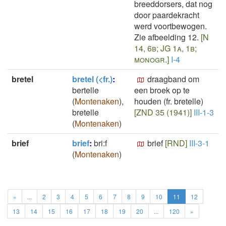
breeddorsers, dat nog
door paardekracht
werd voortbewogen.
Zie afbeelding 12.
[N
14, 6b; JG 1a, 1b;
monogr.]
I-4
bretel
bretel (<fr.)
:
draagband om
bertelle
een broek op te
(
Montenaken
)
,
houden (fr. bretelle)
bretelle
[ZND 35 (1941)]
III-1-3
(
Montenaken
)
brief
brief
:
bri:f
brief
[RND]
III-3-1
(
Montenaken
)
«
...
2
3
4
5
6
7
8
9
10
11
12
13
14
15
16
17
18
19
20
...
120
»