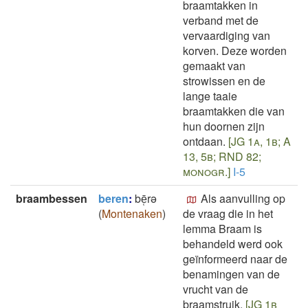
braamtakken in
verband met de
vervaardiging van
korven. Deze worden
gemaakt van
strowissen en de
lange taaie
braamtakken die van
hun doornen zijn
ontdaan.
[JG 1a, 1b; A
13, 5b; RND 82;
monogr.]
I-5
braambessen
beren
:
bē̜rǝ
Als aanvulling op
(
Montenaken
)
de vraag die in het
lemma Braam is
behandeld werd ook
geïnformeerd naar de
benamingen van de
vrucht van de
braamstruik.
[JG 1b