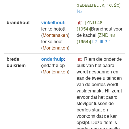
gedeeltelijk, 1c, 2c]
I-5
brandhout
vinkelhout
:
[ZND 48
fenkelho(o)t
(1954)]
Brandhout voor
(
Montenaken
)
,
de kachel
[ZND 48
fenkelhoot
(1954)]
I-7
,
III-2-1
(
Montenaken
)
brede
onderhulp
:
Riem die onder de
buikriem
ǫndǝrhø̜lǝp
buik van het paard
(
Montenaken
)
wordt gespannen en
aan de twee uiteinden
van de berries wordt
vastgemaakt. Hij zorgt
ervoor dat het paard
steviger tussen de
berries staat en
voorkomt dat de kar
opkipt. Deze riem is
breder dan de smalle