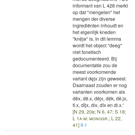
informant van L 428 merkt
op dat "mengelen" het
mengen der diverse
ingrediënten inhoudt en
het eigenlijk kneden
''knē̜jǝ'' is. In dit lemma
wordt het object "deeg"
niet fonetisch
gedocumenteerd. Bij
documentatie zou de
meest voorkomende
variant dęjx zijn geweest.
Daarnaast zouden er nog
varianten voorkomen als
dēx, dē.x, dējx, dē̜k, dē.jx,
tī.x, dījx, dix, dīx en di.x.'
[N 29, 20b; N 6, 47; S 18;
L 1a-m: monogr.; L 22,
41]
II-1