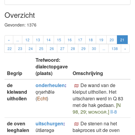
Overzicht
Gevonden:
1376
«
...
12
13
14
15
16
17
18
19
20
21
22
23
24
25
26
27
28
29
30
...
138
»
Trefwoord:
dialectopgave
Begrip
(plaats)
Omschrijving
de
onderheulen
:
De wand van de
kleiwand
ǫŋǝrhø̄̄lǝ
kleiput uithollen. Het
uithollen
(
Echt
)
uitscharen werd in Q 83
met de hak gedaan.
[N
98, 29; monogr.]
II-8
de oven
uitschurgen
:
De stenen na het
leeghalen
ūtšørǝgǝ
bakproces uit de oven