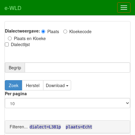
e-WLD
Dialectweergave:
Plaats
Kloekecode
Plaats en Kloeke
Dialectlijst
Begrip
Zoek
Herstel
Download
Per pagina
Filteren...
dialect=L381p
plaats=Echt