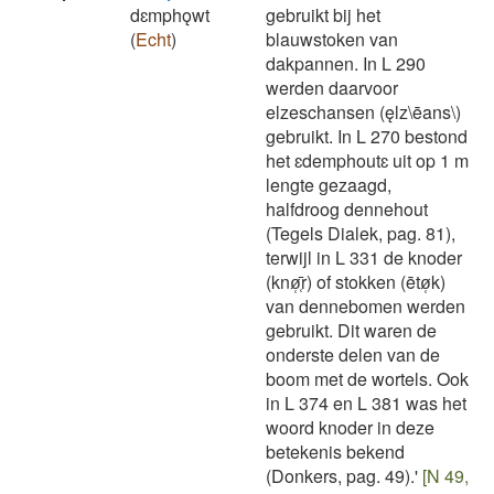
dɛmphǫwt
gebruikt bij het
(
Echt
)
blauwstoken van
dakpannen. In L 290
werden daarvoor
elzeschansen (ęlz\ēans\)
gebruikt. In L 270 bestond
het ɛdemphoutɛ uit op 1 m
lengte gezaagd,
halfdroog dennehout
(Tegels Dialek, pag. 81),
terwijl in L 331 de knoder
(knø̜̜̄̄r) of stokken (ētø̜k)
van dennebomen werden
gebruikt. Dit waren de
onderste delen van de
boom met de wortels. Ook
in L 374 en L 381 was het
woord knoder in deze
betekenis bekend
(Donkers, pag. 49).'
[N 49,