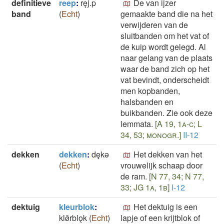
definitieve
reep
:
ręj.p
De van ijzer
band
(
Echt
)
gemaakte band die na het
verwijderen van de
sluitbanden om het vat of
de kuip wordt gelegd. Al
naar gelang van de plaats
waar de band zich op het
vat bevindt, onderscheidt
men kopbanden,
halsbanden en
buikbanden. Zie ook deze
lemmata.
[A 19, 1a-c; L
34, 53; monogr.]
II-12
dekken
dekken
:
dękǝ
Het dekken van het
(
Echt
)
vrouwelijk schaap door
de ram.
[N 77, 34; N 77,
33; JG 1a, 1b]
I-12
dektuig
kleurblok
:
Het dektuig is een
klø̄rblǫk
(
Echt
)
lapje of een krijtblok of