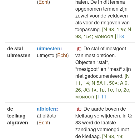
(
Echt
)
halen. De in dit lemma
opgenomen termen zijn
zowel voor de veldoven
als voor de ringoven van
toepassing.
[N 98, 125; N
98, 154; monogr.]
II-8
de stal
uitmesten
:
De stal of mestgoot
uitmesten
ūtmęstǝ
(
Echt
)
van mest ontdoen.
Objecten "stal",
"mestgoot" en "mest" zijn
niet gedocumenteerd.
[N
11, 14; N 5A II, 50a; A 9,
26; JG 1a, 1b, 1c, 1d, 2c;
monogr.]
I-11
de
afbloten
:
De aarde boven de
teellaag
āf˱blø̄̄ǝtǝ
kleilaag verwijderen. In Q
afgraven
(
Echt
)
83 werd de laatste
zandlaag vermengd met
de kleilaag.
[N 98, 19;