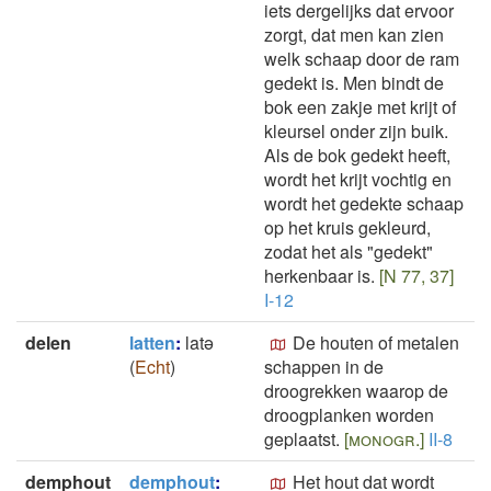
iets dergelijks dat ervoor
zorgt, dat men kan zien
welk schaap door de ram
gedekt is. Men bindt de
bok een zakje met krijt of
kleursel onder zijn buik.
Als de bok gedekt heeft,
wordt het krijt vochtig en
wordt het gedekte schaap
op het kruis gekleurd,
zodat het als "gedekt"
herkenbaar is.
[N 77, 37]
I-12
delen
latten
:
latǝ
De houten of metalen
(
Echt
)
schappen in de
droogrekken waarop de
droogplanken worden
geplaatst.
[monogr.]
II-8
demphout
demphout
:
Het hout dat wordt