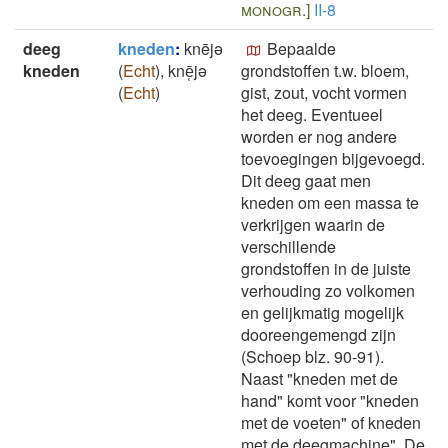
monogr.]
II-8
deeg
kneden
:
knējǝ
Bepaalde
kneden
(
Echt
)
,
knē̜jǝ
grondstoffen t.w. bloem,
(
Echt
)
gist, zout, vocht vormen
het deeg. Eventueel
worden er nog andere
toevoegingen bijgevoegd.
Dit deeg gaat men
kneden om een massa te
verkrijgen waarin de
verschillende
grondstoffen in de juiste
verhouding zo volkomen
en gelijkmatig mogelijk
dooreengemengd zijn
(Schoep blz. 90-91).
Naast "kneden met de
hand" komt voor "kneden
met de voeten" of kneden
met de deegmachine". De