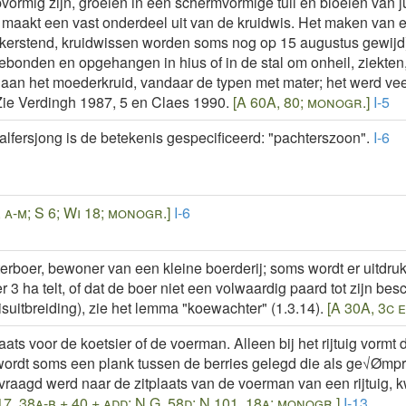
vormig zijn, groeien in een schermvormige tuil en bloeien van ju
 maakt een vast onderdeel uit van de kruidwis. Het maken van ee
ekerstend, kruidwissen worden soms nog op 15 augustus gewijd
onden en opgehangen in hius of in de stal om onheil, ziekten, 
 aan het moederkruid, vandaar de typen met mater; het werd ve
Zie Verdingh 1987, 5 en Claes 1990.
[A 60A, 80; monogr.]
I-5
halfersjong is de betekenis gespecificeerd: "pachterszoon".
I-6
, a-m; S 6; Wi 18; monogr.]
I-6
erboer, bewoner van een kleine boerderij; soms wordt er uitdrukk
 3 ha telt, of dat de boer niet een volwaardig paard tot zijn besc
suitbreiding), zie het lemma "koewachter" (1.3.14).
[A 30A, 3c e
laats voor de koetsier of de voerman. Alleen bij het rijtuig vormt
rdt soms een plank tussen de berries gelegd die als ge√Ømprovi
raagd werd naar de zitplaats van de voerman van een rijtuig, k
17, 38a-b + 40 + add; N G, 58d; N 101, 18a; monogr.]
I-13