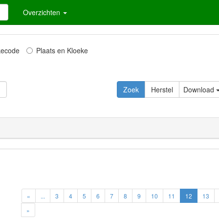
Overzichten
kecode
Plaats en Kloeke
Zoek
Herstel
Download
«
...
3
4
5
6
7
8
9
10
11
12
13
»