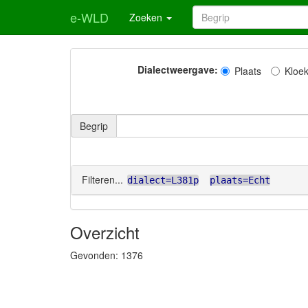
e-WLD
Zoeken
Dialectweergave:
Plaats
Kloe
Begrip
Filteren...
dialect=L381p
plaats=Echt
Overzicht
Gevonden:
1376