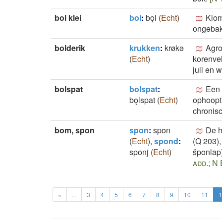
bol klei
bol
:
bǫl
(
Echt
)
Klom
ongebak
bolderik
krukken
:
krøkǝ
Agro
(
Echt
)
korenvel
juli en 
bolspat
bolspat
:
Een 
bǫlspat
(
Echt
)
ophoopt.
chronisc
bom, spon
spon
:
spon
De h
(
Echt
)
,
spond
:
(Q 203)
sponj
(
Echt
)
šponlap)
add.; N 
«
...
3
4
5
6
7
8
9
10
11
1