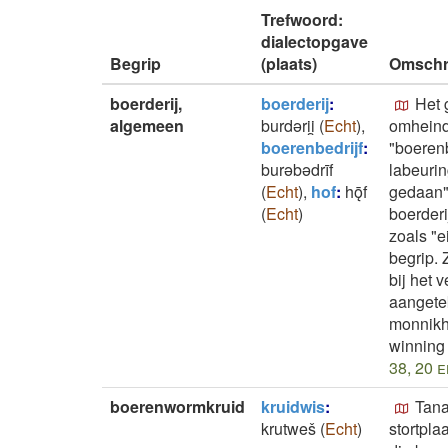
Trefwoord:
dialectopgave
Begrip
(plaats)
Omschri
boerderij,
boerderij
:
Het 
algemeen
burdǝrii̯
(
Echt
)
,
omheinde
boerenbedrijf
:
"boerenb
burǝbǝdrīf
labeurin
(
Echt
)
,
hof
:
hǭf
gedaan";
(
Echt
)
boerderi
zoals "e
begrip. 
bij het 
aangete
monnikho
winning 
38, 20 e
boerenwormkruid
kruidwis
:
Tana
krutweš
(
Echt
)
stortpla