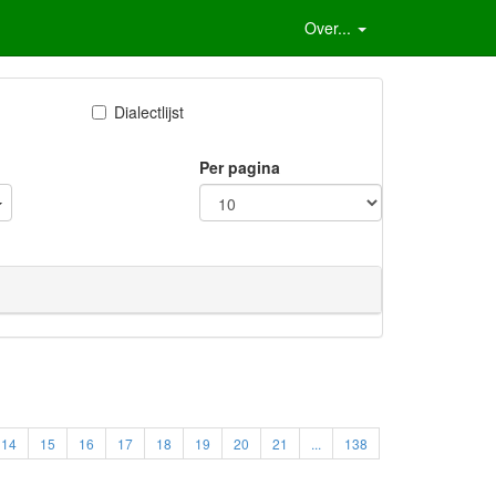
Over...
Dialectlijst
Per pagina
14
15
16
17
18
19
20
21
...
138