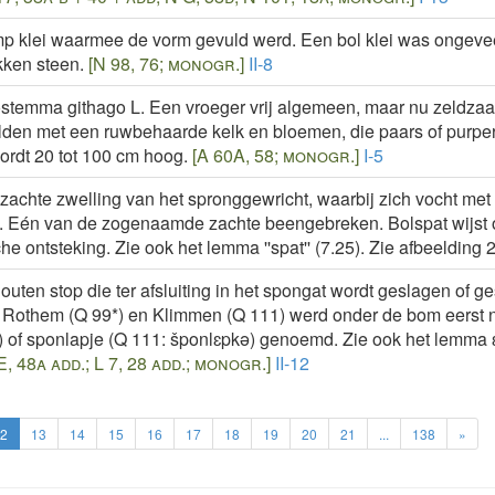
p klei waarmee de vorm gevuld werd. Een bol klei was ongeve
ken steen.
[N 98, 76; monogr.]
II-8
stemma githago L. Een vroeger vrij algemeen, maar nu zeldzaa
den met een ruwbehaarde kelk en bloemen, die paars of purper (z
wordt 20 tot 100 cm hoog.
[A 60A, 58; monogr.]
I-5
zachte zwelling van het spronggewricht, waarbij zich vocht met 
 Eén van de zogenaamde zachte beengebreken. Bolspat wijst op
he ontsteking. Zie ook het lemma ''spat'' (7.25). Zie afbeelding 2
outen stop die ter afsluiting in het spongat wordt geslagen of 
, Rothem (Q 99*) en Klimmen (Q 111) werd onder de bom eerst n
 of sponlapje (Q 111: šponlɛpkǝ) genoemd. Zie ook het lemma ɛsp
E, 48a add.; L 7, 28 add.; monogr.]
II-12
2
13
14
15
16
17
18
19
20
21
...
138
»