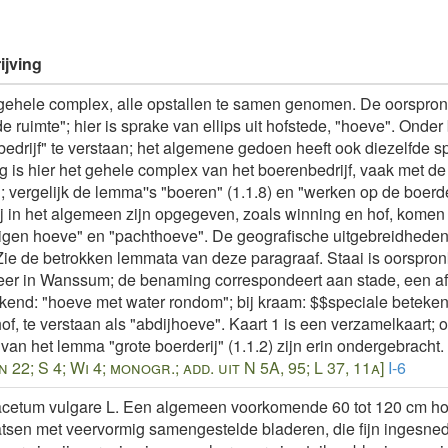
jving
gehele complex, alle opstallen te samen genomen. De oorspronke
 ruimte"; hier is sprake van ellips uit hofstede, "hoeve". Onder 
edrijf" te verstaan; het algemene gedoen heeft ook diezelfde s
g is hier het gehele complex van het boerenbedrijf, vaak met d
 vergelijk de lemma''s "boeren" (1.1.8) en "werken op de boerde
j in het algemeen zijn opgegeven, zoals winning en hof, komen
igen hoeve" en "pachthoeve". De geografische uitgebreidheden 
Zie de betrokken lemmata van deze paragraaf. Staai is oorspro
veer in Wanssum; de benaming correspondeert aan stade, een afl
kend: "hoeve met water rondom"; bij kraam: $$speciale beteken
f, te verstaan als "abdijhoeve". Kaart 1 is een verzamelkaart; 
van het lemma "grote boerderij" (1.1.2) zijn erin ondergebracht.
n 22; S 4; Wi 4; monogr.; add. uit N 5A, 95; L 37, 11a]
I-6
cetum vulgare L. Een algemeen voorkomende 60 tot 120 cm ho
atsen met veervormig samengestelde bladeren, die fijn ingesned