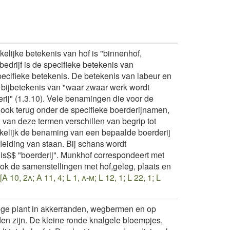
lijke betekenis van hof is "binnenhof,
bedrijf is de specifieke betekenis van
pecifieke betekenis. De betekenis van labeur en
e bijbetekenis van "waar zwaar werk wordt
rij" (1.3.10). Vele benamingen die voor de
 ook terug onder de specifieke boerderijnamen,
van deze termen verschillen van begrip tot
nkelijk de benaming van een bepaalde boerderij
eiding van staan. Bij schans wordt
is$$ "boerderij". Munkhof correspondeert met
ook de samenstellingen met hof,geleg, plaats en
[A 10, 2a; A 11, 4; L 1, a-m; L 12, 1; L 22, 1; L
ge plant in akkerranden, wegbermen en op
en zijn. De kleine ronde knalgele bloempjes,