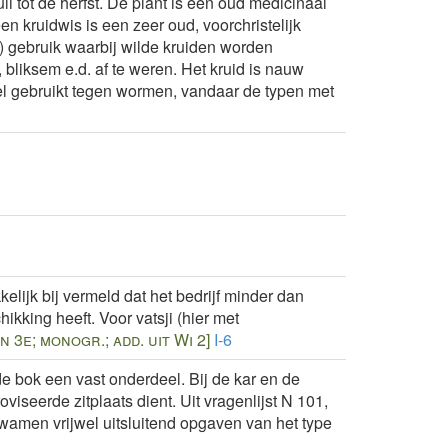
li tot de herfst. De plant is een oud medicinaal
n kruidwis is een zeer oud, voorchristelijk
) gebruik waarbij wilde kruiden worden
bliksem e.d. af te weren. Het kruid is nauw
el gebruikt tegen wormen, vandaar de typen met
elijk bij vermeld dat het bedrijf minder dan
hikking heeft. Voor vatsji (hier met
n 3e; monogr.; add. uit Wi 2]
I-6
 de bok een vast onderdeel. Bij de kar en de
seerde zitplaats dient. Uit vragenlijst N 101,
wamen vrijwel uitsluitend opgaven van het type