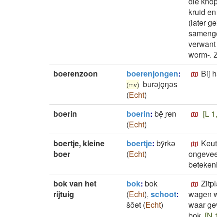
die knop
kruid en
(later g
samengeb
verwant
worm-. 
boerenzoon
boerenjongen
:
Bij 
burǝjǫŋǝs
(mv)
(
Echt
)
boerin
boerin
:
bē̜ ̞ren
[L 1
(
Echt
)
boertje, kleine
boertje
:
bȳrkǝ
Keut
boer
(
Echt
)
ongeveer
betekeni
bok van het
bok
:
bok
Zitp
rijtuig
(
Echt
)
,
schoot
:
wagen wo
šōǝt
(
Echt
)
waar gev
bok.
[N 