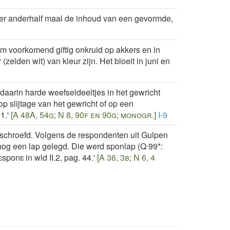
er anderhalf maal de inhoud van een gevormde,
m voorkomend giftig onkruid op akkers en in
elden wit) van kleur zijn. Het bloeit in juni en
daarin harde weefseldeeltjes in het gewricht
 slijtage van het gewricht of op een
1.'
[A 48A, 54g; N 8, 90f en 90g; monogr.]
I-9
geschroefd. Volgens de respondenten uit Gulpen
og een lap gelegd. Die werd sponlap (Q 99*:
onɛ in wld II.2, pag. 44.'
[A 36, 3b; N 6, 4