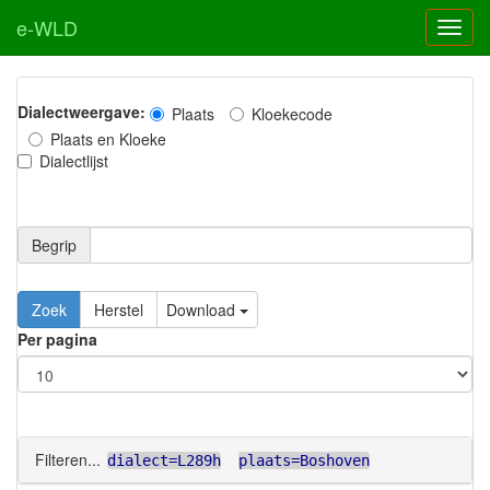
e-WLD
Dialectweergave:
Plaats
Kloekecode
Plaats en Kloeke
Dialectlijst
Begrip
Zoek
Herstel
Download
Per pagina
Filteren...
dialect=L289h
plaats=Boshoven