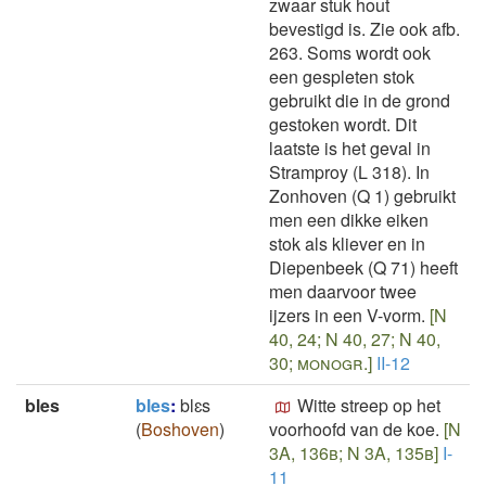
zwaar stuk hout
bevestigd is. Zie ook afb.
263. Soms wordt ook
een gespleten stok
gebruikt die in de grond
gestoken wordt. Dit
laatste is het geval in
Stramproy (L 318). In
Zonhoven (Q 1) gebruikt
men een dikke eiken
stok als kliever en in
Diepenbeek (Q 71) heeft
men daarvoor twee
ijzers in een V-vorm.
[N
40, 24; N 40, 27; N 40,
30; monogr.]
II-12
bles
bles
:
blɛs
Witte streep op het
(
Boshoven
)
voorhoofd van de koe.
[N
3A, 136b; N 3A, 135b]
I-
11