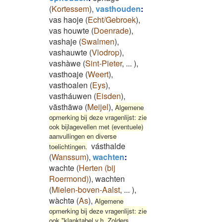
(
Kortessem
)
,
vasthouden
:
vas haoje
(
Echt/Gebroek
)
,
vas houwte
(
Doenrade
)
,
vashaje
(
Swalmen
)
,
vashauwte
(
Vlodrop
)
,
vashàwe
(
Sint-Pieter
,
...
)
,
vasthoaje
(
Weert
)
,
vasthoalen
(
Eys
)
,
vastháuwen
(
Eisden
)
,
vāsthāwə
(
Meijel
)
,
Algemene
opmerking bij deze vragenlijst: zie
ook bijlagevellen met (eventuele)
aanvullingen en diverse
vásthalde
toelichtingen.
(
Wanssum
)
,
wachten
:
wachte
(
Herten (bij
Roermond)
)
,
wachten
(
Mielen-boven-Aalst
,
...
)
,
wàchtə
(
As
)
,
Algemene
opmerking bij deze vragenlijst: zie
ook "klanktabel v.h. Zolders