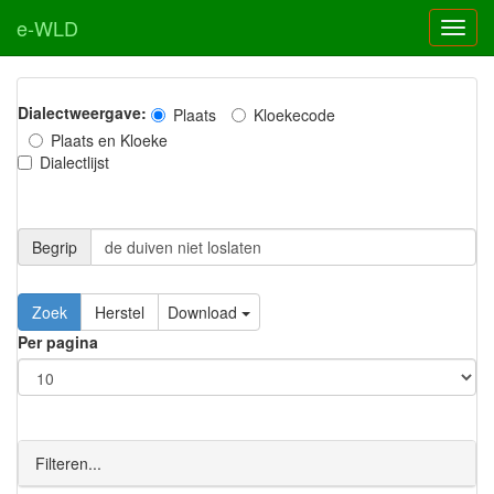
e-WLD
Dialectweergave:
Plaats
Kloekecode
Plaats en Kloeke
Dialectlijst
Begrip
Zoek
Herstel
Download
Per pagina
Filteren...