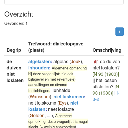
Overzicht
Gevonden:
1
1
Trefwoord: dialectopgave
Begrip
(plaats)
Omschrijving
de
afgelasten
:
afgelas
(
Jeuk
)
,
de duiven
duiven
inhouden
:
niet loslaten?
Algemene opmerking
niet
[N 93 (1983)]
bij deze vragenlijst: zie ook
bijlagevellen met (eventuele)
loslaten
||
het lossen
aanvullingen en diverse
uitstellen?
[N
ienhalde
toelichtingen.
93 (1983)]
III-
(
Wanssum
)
,
niet loskomen
:
3-2
ne.t loͅ.sko.mə
(
Eys
)
,
niet
loslaten
:
neet loslaote
(
Geleen
,
...
)
,
Algemene
opmerking: deze vragenlijst is nogal
slecht (= weinig antwoorden)