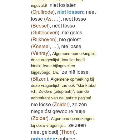
niet loslaten
ingevuld!
(
Gruitrode
)
,
niet lossen
:
neet
losse
(
As
,
...
)
,
neet lossə
(
Beesel
)
,
nēēt lòssə
(
Guttecoven
)
,
nie gelos
(
Rijkhoven
)
,
nie gelost
(
Koersel
,
...
)
,
nie losse
(
Venray
)
,
Algemene opmerking bij
deze vragenlijst: invuller heeft
hierbij twee bijlagevellen
ze niē losse
bijgevoegd, t.w.
(
Bilzen
)
,
Algemene opmerking bij
deze vragenlijst: zie ook "klanktabel
v.h. Zolders (uitspraak)", aan de
achterkant van de laatste pagina!
nie lósse
(
Zolder
)
,
ze zèn
niegelóst gewoo.re huije
(
Zolder
)
,
Algemene opmerkingen
ze zeen
bij deze vragenlijst:
neet gelosdj
(
Thorn
)
,
ophouden
:
ophage