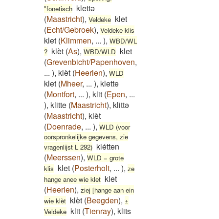
klettə
"fonetisch
(
Maastricht
)
,
klet
Veldeke
(
Echt/Gebroek
)
,
Veldeke klis
klet
(
Klimmen
,
...
)
,
WBD/WL
klèt
(
As
)
,
klet
?
WBD/WLD
(
Grevenbicht/Papenhoven
,
...
)
,
klèt
(
Heerlen
)
,
WLD
klet
(
Mheer
,
...
)
,
klette
(
Montfort
,
...
)
,
klit
(
Epen
,
...
)
,
klitte
(
Maastricht
)
,
klittə
(
Maastricht
)
,
klèt
(
Doenrade
,
...
)
,
WLD (voor
oorspronkelijke gegevens, zie
klétten
vragenlijst L 292)
(
Meerssen
)
,
WLD = grote
klet
(
Posterholt
,
...
)
,
klis
ze
klet
hange anee wie klet
(
Heerlen
)
,
ziej [hange aan ein
klèt
(
Beegden
)
,
wie klèt
±
klit
(
Tienray
)
,
klits
Veldeke