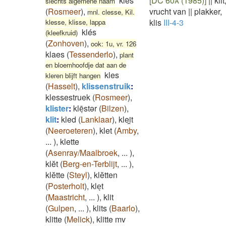
kles
[DC 60a (1985)]
||
klit
slechts algemene naam
(
Rosmeer
)
,
vrucht van
||
plakker,
mnl. clesse, Kil.
klis
III-4-3
klesse, klisse, lappa
klés
(kleefkruid)
(
Zonhoven
)
,
ook: 1u, vr. 126
klaes
(
Tessenderlo
)
,
plant
en bloemhoofdje dat aan de
kles
kleren blijft hangen
(
Hasselt
)
,
klissenstruik
:
klessestruek
(
Rosmeer
)
,
klister
:
klēͅstər
(
Bilzen
)
,
klit
:
kled
(
Lanklaar
)
,
klei̯t
(
Neeroeteren
)
,
klet
(
Amby
,
...
)
,
klette
(
Asenray/Maalbroek
,
...
)
,
klĕt
(
Berg-en-Terblijt
,
...
)
,
klĕtte
(
Steyl
)
,
klĕtten
(
Posterholt
)
,
kleͅt
(
Maastricht
,
...
)
,
klit
(
Gulpen
,
...
)
,
klits
(
Baarlo
)
,
klitte
(
Melick
)
,
klitte mv