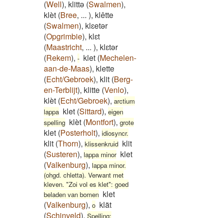
(
Well
)
,
klittə
(
Swalmen
)
,
klèt
(
Bree
,
...
)
,
klêtte
(
Swalmen
)
,
klɛetər
(
Opgrimbie
)
,
klɛt
(
Maastricht
,
...
)
,
klɛtər
(
Rekem
)
,
klet
(
Mechelen-
-
aan-de-Maas
)
,
klette
(
Echt/Gebroek
)
,
klit
(
Berg-
en-Terblijt
)
,
klitte
(
Venlo
)
,
klèt
(
Echt/Gebroek
)
,
arctium
klet
(
Sittard
)
,
lappa
eigen
klèt
(
Montfort
)
,
spelling
grote
klet
(
Posterholt
)
,
idiosyncr.
klit
(
Thorn
)
,
klit
klissenkruid
(
Susteren
)
,
klet
lappa minor
(
Valkenburg
)
,
lappa minor.
(ohgd. chletta). Verwant met
kleven. "Zoi vol es klet": goed
klet
beladen van bomen
(
Valkenburg
)
,
klät
o
(
Schinveld
)
,
Spelling: