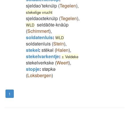
sjeldao’teknúip
(
Tegelen
)
,
stekelige vrucht
sjeldaoɛteknúip
(
Tegelen
)
,
seldāōte-knâûp
WLD
(
Schimmert
)
,
soldatenluis
:
WLD
soldatenluis
(
Stein
)
,
stekel
:
stēkəl
(
Halen
)
,
stekelvarkentje
:
± Veldeke
stekelverkske
(
Weert
)
,
stopje
:
støpkə
(
Loksbergen
)
1