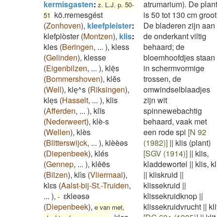
kermisgasten
:
atrumarium). De plan
z. L.J. p. 50-
kö.rremesgést
is 50 tot 130 cm groot
51
(
Zonhoven
)
,
kleefpleister
:
De bladeren zijn aan
klefplòster
(
Montzen
)
,
klis
:
de onderkant viltig
kles
(
Beringen
,
...
)
,
kless
behaard; de
(
Gelinden
)
,
klesse
bloemhoofdjes staan
(
Eigenbilzen
,
...
)
,
klēͅs
in schermvormige
(
Bommershoven
)
,
klĕs
trossen, de
(
Well
)
,
kleͅ^s
(
Riksingen
)
,
omwindselblaadjes
kleͅs
(
Hasselt
,
...
)
,
klis
zijn wit
(
Afferden
,
...
)
,
klīs
spinnewebachtig
(
Nederweert
)
,
klè-s
behaard, vaak met
(
Wellen
)
,
klès
een rode spi
[N 92
(
Blitterswijck
,
...
)
,
klèèəs
(1982)]
||
klis (plant)
(
Diepenbeek
)
,
klés
[SGV (1914)]
||
klis,
(
Gennep
,
...
)
,
klêës
kladdewortel
||
klis, kl
(
Bilzen
)
,
klìs
(
Vliermaal
)
,
||
kliskruid
||
klɛs
(
Aalst-bij-St.-Truiden
,
klissekruid
||
...
)
,
ɛkleəsə
klissekruidknop
||
-
(
Diepenbeek
)
,
klissekruidvrucht
||
kli
e van met,