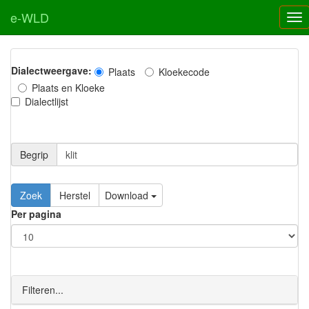
e-WLD
Dialectweergave:
Plaats
Kloekecode
Plaats en Kloeke
Dialectlijst
Begrip
Zoek
Herstel
Download
Per pagina
Filteren...