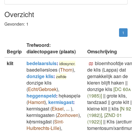
Overzicht
Gevonden:
1
1
Trefwoord:
Begrip
dialectopgave (plaats)
Omschrijving
klit
bedelaarsluis
:
bloemhoofdje va
idiosyncr.
baedeliərsloes
(
Thorn
)
,
de klis (Lappa) dat
donzige klis
:
gemakkelijk aan de
zelfde
donzige klis
kleren blijft haken
||
(
Echt/Gebroek
)
,
donzige klis
[DC 60a
heggenspeld
:
heͅkəspeͅlə
(1985)]
||
grote klis,
(
Hamont
)
,
kermisgast
:
tandzaad
||
grote klit
|
kermisgast
(
Eksel
,
...
)
,
kleine klit
||
klis
[N 92
kermisgasten
(
Zonhoven
)
,
(1982)]
,
[ZND 01
kēͅrsmisgāst
(
Sint-
(1922)]
||
Klis (arctiu
Huibrechts-Lille
)
,
tomentosum/xantimu