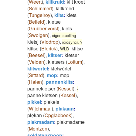
(
Weert
)
,
klitkruid
:
klit kroet
(
Schimmert
)
,
klitkroed
(
Tungelroy
)
,
klits
:
klets
(
Belfeld
)
,
kletse
(
Grubbenvorst
)
,
klĕts
(
Swolgen
)
,
eigen spelling
kletsj
(
Vlodrop
)
,
idiosyncr. ?
klitse
(
Blerick
)
,
klitse
WLD
(
Beesel
)
,
klitser
:
kletser
(
Velden
)
,
kletsers
(
Lottum
)
,
klitwortel
:
kletwórtel
(
Sittard
)
,
mop
:
moͅp
(
Halen
)
,
pannenklits
:
pannekletser
(
Kessel
)
,
-
panne kletsen
(
Kessel
)
,
pikkel
:
piekels
(
Wijchmaal
)
,
plakaan
:
pleͅkān
(
Opglabbeek
)
,
plakmadam
:
plakmadame
(
Montzen
)
,
soldatenknoop
: