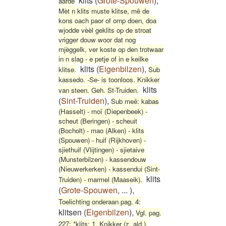
klits
(
Grote-Spouwen
)
,
aarde
Mèt n klits muste klitse, mê de
kons oach paor of omp doen, doa
wjodde vèèl geklits op de stroat
vrigger douw woor dat nog
mjèggelk, ver koste op den trotwaar
in n slag - e petje of in e keilke
klits
(
Eigenbilzen
)
,
klitse.
Sub
kassedo. -Se- is toonloos. Knikker
klits
van steen. Geh. St-Truiden.
(
Sint-Truiden
)
,
Sub meë: kabas
(Hasselt) - moï (Diepenbeek) -
scheut (Beringen) - scheuit
(Bocholt) - mao (Alken) - klits
(Spouwen) - huif (Rijkhoven) -
sjiethuif (Vlijtingen) - sjietaive
(Munsterbilzen) - kassendouw
(Nieuwerkerken) - kassendui (Sint-
klits
Truiden) - marmel (Maaseik).
(
Grote-Spouwen
,
...
)
,
Toelichting onderaan pag. 4:
klitsen
(
Eigenbilzen
)
,
Vgl. pag.
227: *klits: 1. Knikker (z. ald.).