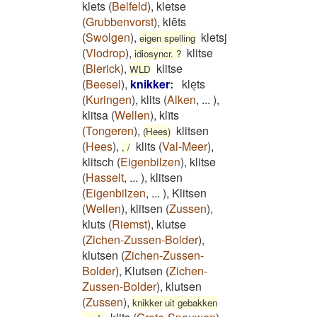
klets
(
Belfeld
)
,
kletse
(
Grubbenvorst
)
,
klĕts
(
Swolgen
)
,
kletsj
eigen spelling
(
Vlodrop
)
,
klitse
idiosyncr. ?
(
Blerick
)
,
klitse
WLD
(
Beesel
)
,
knikker
:
kleͅts
(
Kuringen
)
,
klits
(
Alken
,
...
)
,
klitsa
(
Wellen
)
,
klïts
(
Tongeren
)
,
klitsen
(Hees)
(
Hees
)
,
klits
(
Val-Meer
)
,
, /
klitsch
(
Eigenbilzen
)
,
klitse
(
Hasselt
,
...
)
,
klitsen
(
Eigenbilzen
,
...
)
,
Klitsen
(
Wellen
)
,
klitsen
(
Zussen
)
,
kluts
(
Riemst
)
,
klutse
(
Zichen-Zussen-Bolder
)
,
klutsen
(
Zichen-Zussen-
Bolder
)
,
Klutsen
(
Zichen-
Zussen-Bolder
)
,
klutsen
(
Zussen
)
,
knikker uit gebakken