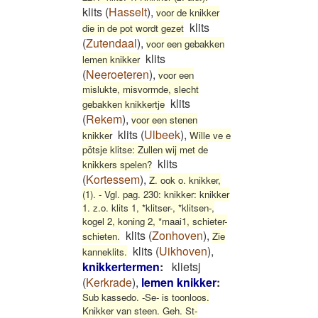
klits
(
Hasselt
)
,
voor de knikker
klits
die in de pot wordt gezet
(
Zutendaal
)
,
voor een gebakken
klits
lemen knikker
(
Neeroeteren
)
,
voor een
mislukte, misvormde, slecht
klits
gebakken knikkertje
(
Rekem
)
,
voor een stenen
klits
(
Ulbeek
)
,
knikker
Wille ve e
pötsje klitse: Zullen wij met de
klits
knikkers spelen?
(
Kortessem
)
,
Z. ook o. knikker,
(1). - Vgl. pag. 230: knikker: knikker
1. z.o. klits 1, *klitser-, *klitsen-,
kogel 2, koning 2, *maai1, schieter-
klits
(
Zonhoven
)
,
schieten.
Zie
klits
(
Uikhoven
)
,
kanneklits.
knikkertermen
:
klietsj
(
Kerkrade
)
,
lemen knikker
:
Sub kassedo. -Se- is toonloos.
Knikker van steen. Geh. St-