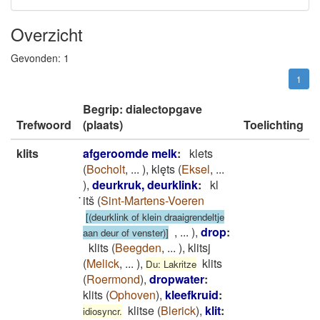
Overzicht
Gevonden:
1
1
Begrip: dialectopgave
Trefwoord
(plaats)
Toelichting
klits
afgeroomde melk
:
klets
(
Bocholt
,
...
)
,
klęts
(
Eksel
,
...
)
,
deurkruk, deurklink
:
kl
̇itš
(
Sint-Martens-Voeren
[(deurklink of klein draaigrendeltje
,
...
)
,
drop
:
aan deur of venster)]
klits
(
Beegden
,
...
)
,
klitsj
(
Melick
,
...
)
,
klits
Du: Lakritze
(
Roermond
)
,
dropwater
:
klits
(
Ophoven
)
,
kleefkruid
:
klitse
(
Blerick
)
,
klit
:
idiosyncr.