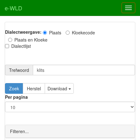
e-WLD
Dialectweergave:
Plaats
Kloekecode
Plaats en Kloeke
Dialectlijst
Trefwoord
Download
Per pagina
Filteren...