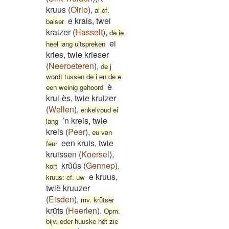
kruus
(
Oirlo
)
,
ai cf.
e krais, twei
baiser
kraizer
(
Hasselt
)
,
de ie
ei
heel lang uitspreken
kries, twie krieser
(
Neeroeteren
)
,
de j
wordt tussen de i en de e
è
een weinig gehoord
krui-ès, twie kruizer
(
Wellen
)
,
enkelvoud ei
’n kreis, twie
lang
kreis
(
Peer
)
,
eu van
een kruis, twie
feur
kruissen
(
Koersel
)
,
krŭŭs
(
Gennep
)
,
kort
e kruus,
kruus: cf. uw
twiè kruuzer
(
Eisden
)
,
mv. krütser
krüts
(
Heerlen
)
,
Opm.
bijv. eder huuske hêt zie