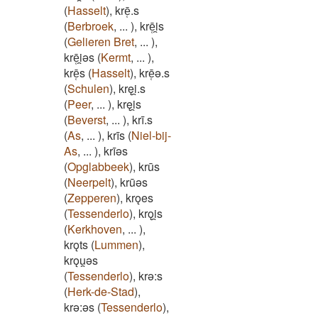
(
Hasselt
)
,
krē̜.s
(
Berbroek
,
...
)
,
krē̜i̯s
(
Gelieren Bret
,
...
)
,
krē̜i̯ǝs
(
Kermt
,
...
)
,
krē̜s
(
Hasselt
)
,
krē̜ǝ.s
(
Schulen
)
,
kręi̯.s
(
Peer
,
...
)
,
kręi̯s
(
Beverst
,
...
)
,
krī.s
(
As
,
...
)
,
krīs
(
Niel-bij-
As
,
...
)
,
krīǝs
(
Opglabbeek
)
,
krūs
(
Neerpelt
)
,
krūǝs
(
Zepperen
)
,
krǫes
(
Tessenderlo
)
,
krǫi̯s
(
Kerkhoven
,
...
)
,
krǫts
(
Lummen
)
,
krǫu̯ǝs
(
Tessenderlo
)
,
krə:s
(
Herk-de-Stad
)
,
krə:əs
(
Tessenderlo
)
,