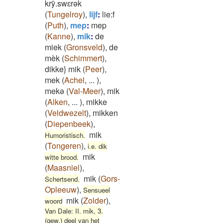
krȳ.swɛrǝk
(
Tungelroy
)
,
lijf
:
lie:f
(
Puth
)
,
mep
:
mep
(
Kanne
)
,
mik
:
de
miek
(
Gronsveld
)
,
de
mèk
(
Schimmert
)
,
dikke} mik
(
Peer
)
,
mek
(
Achel
,
...
)
,
mekə
(
Val-Meer
)
,
mik
(
Alken
,
...
)
,
mikke
(
Veldwezelt
)
,
mikken
(
Diepenbeek
)
,
mik
Humoristisch.
(
Tongeren
)
,
i.e. dik
mik
witte brood.
(
Maasniel
)
,
mik
(
Gors-
Schertsend.
Opleeuw
)
,
Sensueel
mik
(
Zolder
)
,
woord
Van Dale: II. mik, 3.
(gew.) deel van het