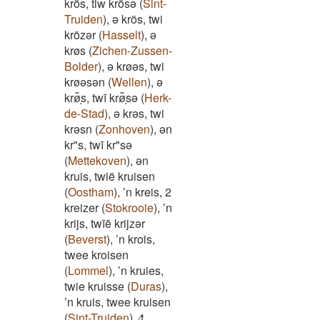
krös, tiw krösə
(
Sint-
Truiden
)
,
ə krös, twi
krözər
(
Hasselt
)
,
ə
krøs
(
Zichen-Zussen-
Bolder
)
,
ə krøəs, twi
krøəsən
(
Wellen
)
,
ə
krø͂ͅs, twī krø͂ͅsə
(
Herk-
de-Stad
)
,
ə krəs, twi
krəsn
(
Zonhoven
)
,
ən
kr"s, twī kr"sə
(
Mettekoven
)
,
ən
kruis, twië kruisen
(
Oostham
)
,
’n kreis, 2
kreizer
(
Stokrooie
)
,
’n
krijs, twīē krijzər
(
Beverst
)
,
’n krois,
twee kroisen
(
Lommel
)
,
’n kruies,
twie kruisse
(
Duras
)
,
’n kruis, twee kruisen
(
Sint-Truiden
)
,
⁄t