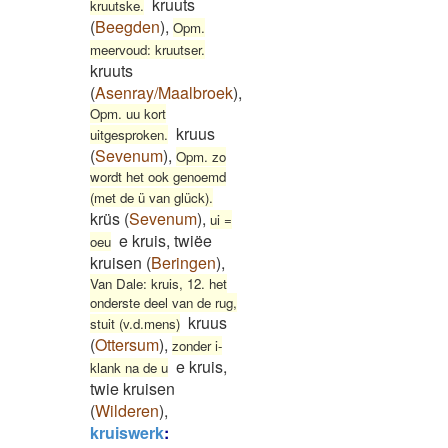
kruuts
kruutske.
(
Beegden
)
,
Opm.
meervoud: kruutser.
kruuts
(
Asenray/Maalbroek
)
,
Opm. uu kort
kruus
uitgesproken.
(
Sevenum
)
,
Opm. zo
wordt het ook genoemd
(met de ü van glück).
krüs
(
Sevenum
)
,
ui =
e kruis, twiëe
oeu
kruisen
(
Beringen
)
,
Van Dale: kruis, 12. het
onderste deel van de rug,
kruus
stuit (v.d.mens)
(
Ottersum
)
,
zonder i-
e kruis,
klank na de u
twie kruisen
(
Wilderen
)
,
kruiswerk
: