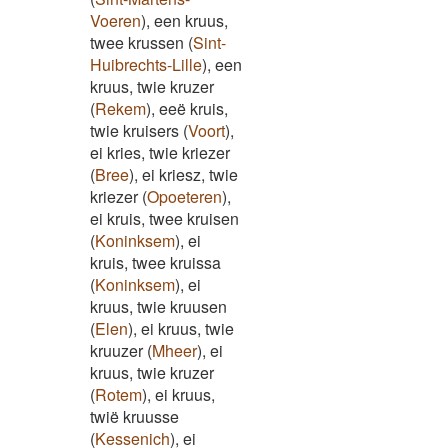
Voeren
)
,
een kruus,
twee krussen
(
Sint-
Huibrechts-Lille
)
,
een
kruus, twie kruzer
(
Rekem
)
,
eeë kruis,
twie kruisers
(
Voort
)
,
ei kries, twie kriezer
(
Bree
)
,
ei kriesz, twie
kriezer
(
Opoeteren
)
,
ei kruis, twee kruisen
(
Koninksem
)
,
ei
kruis, twee kruissa
(
Koninksem
)
,
ei
kruus, twie kruusen
(
Elen
)
,
ei kruus, twie
kruuzer
(
Mheer
)
,
ei
kruus, twie kruzer
(
Rotem
)
,
ei kruus,
twië kruusse
(
Kessenich
)
,
ei