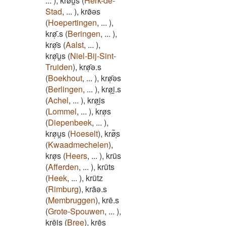
...
)
,
krø̄u̯s
(
Herk-de-
Stad
,
...
)
,
krø̄ǝs
(
Hoepertingen
,
...
)
,
krø̜̄.s
(
Beringen
,
...
)
,
krø̜̄s
(
Aalst
,
...
)
,
krø̜̄u̯s
(
Niel-Bij-Sint-
Truiden
)
,
krø̜̄ǝ.s
(
Boekhout
,
...
)
,
krø̜̄ǝs
(
Berlingen
,
...
)
,
krø̜i̯.s
(
Achel
,
...
)
,
krø̜i̯s
(
Lommel
,
...
)
,
krø̜s
(
Diepenbeek
,
...
)
,
krø̜u̯s
(
Hoeselt
)
,
krø͂ͅs
(
Kwaadmechelen
)
,
krøͅs
(
Heers
,
...
)
,
krüs
(
Afferden
,
...
)
,
krüts
(
Heek
,
...
)
,
krütz
(
Rimburg
)
,
krāǝ.s
(
Membruggen
)
,
krē.s
(
Grote-Spouwen
,
...
)
,
krēi̯s
(
Bree
)
,
krēs