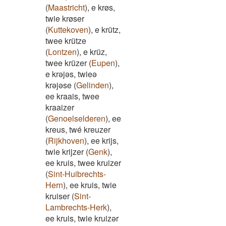
(
Maastricht
)
,
e krøs,
twie krøser
(
Kuttekoven
)
,
e krütz,
twee krütze
(
Lontzen
)
,
e krüz,
twee krüzer
(
Eupen
)
,
e krəjəs, twieə
krəjəse
(
Gelinden
)
,
ee kraais, twee
kraaizer
(
Genoelselderen
)
,
ee
kreus, twé kreuzer
(
Rijkhoven
)
,
ee krijs,
twie krijzer
(
Genk
)
,
ee kruis, twee kruizer
(
Sint-Huibrechts-
Hern
)
,
ee kruis, twie
kruiser
(
Sint-
Lambrechts-Herk
)
,
ee kruis, twie kruizər