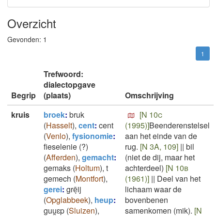
Overzicht
Gevonden:
1
1
Trefwoord:
dialectopgave
Begrip
(plaats)
Omschrijving
kruis
broek
:
bruk
[N 10c
(
Hasselt
)
,
cent
:
cent
(1995)]
Beenderenstelsel
(
Venlo
)
,
fysionomie
:
aan het einde van de
fieselenie (?)
rug.
[N 3A, 109]
||
bil
(
Afferden
)
,
gemacht
:
(niet de dij, maar het
gemaks
(
Holtum
)
,
t
achterdeel)
[N 10b
gemech
(
Montfort
)
,
(1961)]
||
Deel van het
gerei
:
grēͅij
lichaam waar de
(
Opglabbeek
)
,
heup
:
bovenbenen
guu̯ɛp
(
Sluizen
)
,
samenkomen (mik).
[N