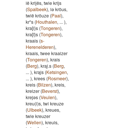
ië krijës, twie krijs
(
Spalbeek
)
,
iə kröus,
twië kröuze
(
Paal
)
,
kr"s
(
Houthalen
,
...
)
,
kra[i}s
(
Tongeren
)
,
kra[ī}s
(
Tongeren
)
,
kraais
(
s-
Herenelderen
)
,
kraais, twee kraaizer
(
Tongeren
)
,
krais
(
Berg
)
,
krai̯.s
(
Berg
,
...
)
,
krai̯s
(
Ketsingen
,
...
)
,
krees
(
Rosmeer
)
,
kreis
(
Bilzen
)
,
kreis,
kreizer
(
Beverst
)
,
krejəs
(
Veulen
)
,
kreu(i)s, twi kreuze
(
Ulbeek
)
,
kreues,
twie kreuzer
(
Wellen
)
,
kreuis,