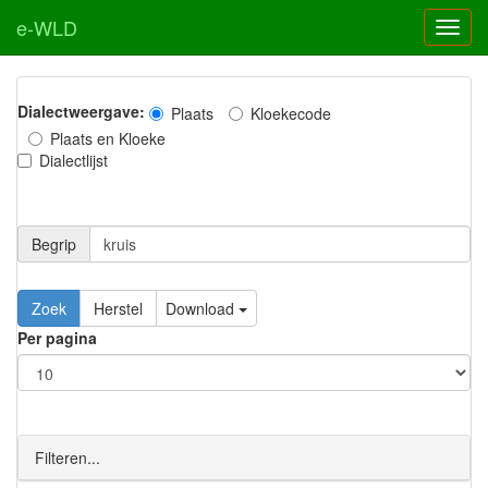
e-WLD
Dialectweergave:
Plaats
Kloekecode
Plaats en Kloeke
Dialectlijst
Begrip
Zoek
Herstel
Download
Per pagina
Filteren...