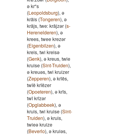
ə kr"s
(
Leopoldsburg
)
,
ə
krāis
(
Tongeren
)
,
ə
krājs, twe: krājzər
(
s-
Herenelderen
)
,
ə
krees, twee krezər
(
Eigenbilzen
)
,
ə
kreis, twi kreisə
(
Genk
)
,
ə kreus, twie
kruise
(
Sint-Truiden
)
,
ə kreuəs, twi kruizer
(
Zepperen
)
,
ə krīēs,
twīē krīēzer
(
Opoeteren
)
,
ə krīs,
twī krīzər
(
Opglabbeek
)
,
ə
kruis, twi kruise
(
Sint-
Truiden
)
,
ə kruis,
twieə kruize
(
Beverlo
)
,
ə kruiəs,