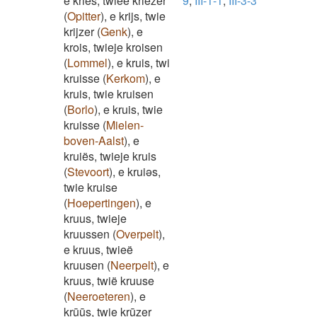
e kries, twieë kriezer
9
,
III-1-1
,
III-3-3
(
Opitter
)
,
e krijs, twie
krijzer
(
Genk
)
,
e
krois, twieje kroisen
(
Lommel
)
,
e kruis, twi
kruisse
(
Kerkom
)
,
e
kruis, twie kruisen
(
Borlo
)
,
e kruis, twie
kruisse
(
Mielen-
boven-Aalst
)
,
e
kruiës, twieje kruis
(
Stevoort
)
,
e kruiəs,
twie kruise
(
Hoepertingen
)
,
e
kruus, twieje
kruussen
(
Overpelt
)
,
e kruus, twieë
kruusen
(
Neerpelt
)
,
e
kruus, twië kruuse
(
Neeroeteren
)
,
e
krūūs, twie krūzer