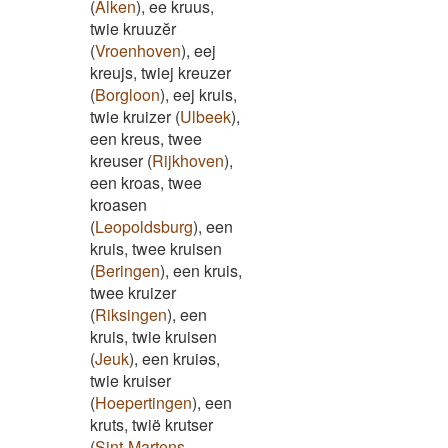
(
Alken
)
,
ee kruus,
twie kruuzĕr
(
Vroenhoven
)
,
eej
kreujs, twiej kreuzer
(
Borgloon
)
,
eej kruis,
twie kruizer
(
Ulbeek
)
,
een kreus, twee
kreuser
(
Rijkhoven
)
,
een kroas, twee
kroasen
(
Leopoldsburg
)
,
een
kruis, twee kruisen
(
Beringen
)
,
een kruis,
twee kruizer
(
Riksingen
)
,
een
kruis, twie kruisen
(
Jeuk
)
,
een kruiəs,
twie kruiser
(
Hoepertingen
)
,
een
kruts, twië krutser
(
Sint-Martens-