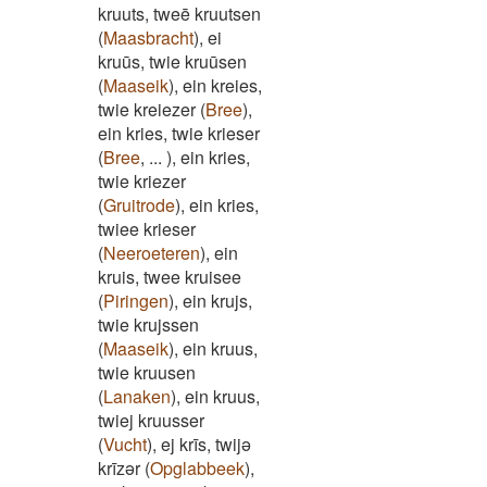
kruuts, tweē kruutsen
(
Maasbracht
)
,
ei
kruūs, twie kruūsen
(
Maaseik
)
,
ein kreies,
twie kreiezer
(
Bree
)
,
ein kries, twie krieser
(
Bree
,
...
)
,
ein kries,
twie kriezer
(
Gruitrode
)
,
ein kries,
twiee krieser
(
Neeroeteren
)
,
ein
kruis, twee kruisee
(
Piringen
)
,
ein krujs,
twie krujssen
(
Maaseik
)
,
ein kruus,
twie kruusen
(
Lanaken
)
,
ein kruus,
twiej kruusser
(
Vucht
)
,
ej krīs, twijə
krīzər
(
Opglabbeek
)
,