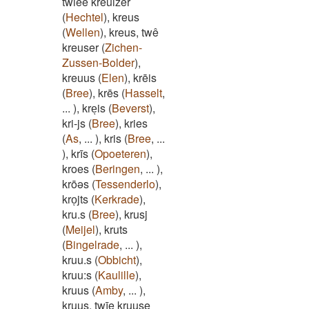
twiee kreuizer
(
Hechtel
)
,
kreus
(
Wellen
)
,
kreus, twê
kreuser
(
Zichen-
Zussen-Bolder
)
,
kreuus
(
Elen
)
,
krēis
(
Bree
)
,
krēs
(
Hasselt
,
...
)
,
kreͅis
(
Beverst
)
,
kri-js
(
Bree
)
,
kries
(
As
,
...
)
,
kris
(
Bree
,
...
)
,
krīs
(
Opoeteren
)
,
kroes
(
Beringen
,
...
)
,
krōəs
(
Tessenderlo
)
,
kroͅjts
(
Kerkrade
)
,
kru.s
(
Bree
)
,
krusj
(
Meijel
)
,
kruts
(
Bingelrade
,
...
)
,
kruu.s
(
Obbicht
)
,
kruu:s
(
Kaulille
)
,
kruus
(
Amby
,
...
)
,
kruus, twīe kruuse