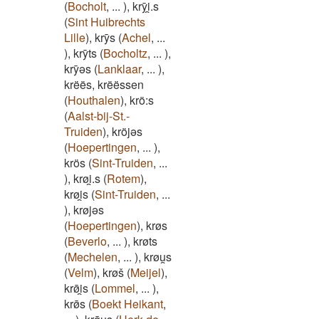
(
Bocholt
,
...
)
,
krȳi̯.s
(
Sint Huibrechts
Lille
)
,
krȳs
(
Achel
,
...
)
,
krȳts
(
Bocholtz
,
...
)
,
krȳǝs
(
Lanklaar
,
...
)
,
krëës, krëëssen
(
Houthalen
)
,
krö:s
(
Aalst-bij-St.-
Truiden
)
,
kröjəs
(
Hoepertingen
,
...
)
,
krös
(
Sint-Truiden
,
...
)
,
krøi̯.s
(
Rotem
)
,
krøi̯s
(
Sint-Truiden
,
...
)
,
krøjəs
(
Hoepertingen
)
,
krøs
(
Beverlo
,
...
)
,
krøts
(
Mechelen
,
...
)
,
krøu̯s
(
Velm
)
,
krøš
(
Meijel
)
,
krø̄i̯s
(
Lommel
,
...
)
,
krø̄s
(
Boekt Heikant
,