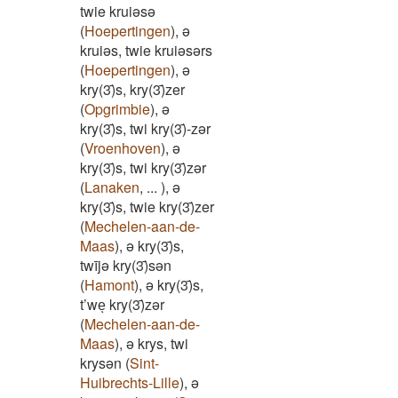
twie kruiəsə
(
Hoepertingen
)
,
ə
kruiəs, twie kruiəsərs
(
Hoepertingen
)
,
ə
kry(3)̄s, kry(3)̄zer
(
Opgrimbie
)
,
ə
kry(3)̄s, twi kry(3)̄-zər
(
Vroenhoven
)
,
ə
kry(3)̄s, twi kry(3)̄zər
(
Lanaken
,
...
)
,
ə
kry(3)̄s, twie kry(3)̄zer
(
Mechelen-aan-de-
Maas
)
,
ə kry(3)̄s,
twījə kry(3)̄sən
(
Hamont
)
,
ə kry(3)̄s,
t’weͅ kry(3)̄zər
(
Mechelen-aan-de-
Maas
)
,
ə krys, twi
krysən
(
Sint-
Huibrechts-Lille
)
,
ə