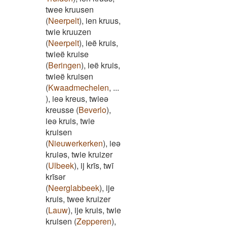
twee kruusen
(
Neerpelt
)
,
ien kruus,
twie kruuzen
(
Neerpelt
)
,
ieë kruis,
twieë kruise
(
Beringen
)
,
ieë kruis,
twieë kruisen
(
Kwaadmechelen
,
...
)
,
ieə kreus, twieə
kreusse
(
Beverlo
)
,
ieə kruis, twie
kruisen
(
Nieuwerkerken
)
,
ieə
kruiəs, twie kruizer
(
Ulbeek
)
,
ij krīs, twī
krīsər
(
Neerglabbeek
)
,
ije
kruis, twee kruizer
(
Lauw
)
,
ije kruis, twie
kruisen
(
Zepperen
)
,