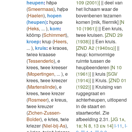
heupen
:
hø̄pǝ
109 (2001)]
||
deel van
(
Smeermaas
)
,
hø̜̄pǝ
het lichaam waar de
(
Haelen
)
,
hopen
bovenbenen tezamen
(heupen)
:
hu̯opǝ
komen [mik, fliermik]
[N
(
Heks
,
...
)
,
kom
:
10 (1961)]
||
Een kruis,
kōōmp
(
Schimmert
)
,
twee kruisen.
[ZND 29
kroep
:
krup
(
Heers
,
(1938)]
||
Een kruis.
...
)
,
kruis
:
e kraoəs,
[ZND A2 (1940sq)]
||
twieə kraaəse
heup: komvormige
(
Tessenderlo
)
,
e
ruimte tussen de
krees, twee kreeser
heupbeenderen
[N 10
(
Mopertingen
,
...
)
,
e
(1961)]
||
kruis
[SGV
krees, twee kreezer
(1914)]
||
Kruis.
[ZND 01
(
Martenslinde
)
,
e
(1922)]
||
Kruising van
krees, twee krezer
ruggegraat en
(
Rosmeer
)
,
e kreus,
achterheupen, uitlopend
twee kreuzer
in de staart en
(
Zichen-Zussen-
staartwortel. Zie
Bolder
)
,
e kries, twie
afbeelding 2.31.
[JG 1a,
kriezer
(
Niel-bij-As
)
,
1b; N 8, 13 en 14]
I-11
,
I-