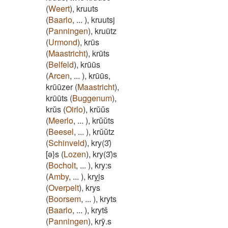
(
Weert
)
,
kruuts
(
Baarlo
,
...
)
,
kruutsj
(
Panningen
)
,
kruütz
(
Urmond
)
,
krūs
(
Maastricht
)
,
krūts
(
Belfeld
)
,
krūūs
(
Arcen
,
...
)
,
krūūs,
krūūzer
(
Maastricht
)
,
krūūts
(
Buggenum
)
,
krŭs
(
Oirlo
)
,
krŭŭs
(
Meerlo
,
...
)
,
krŭŭts
(
Beesel
,
...
)
,
krŭŭtz
(
Schinveld
)
,
kry(3)̄
[ə}s
(
Lozen
)
,
kry(3)̄s
(
Bocholt
,
...
)
,
kry:s
(
Amby
,
...
)
,
kryi̯s
(
Overpelt
)
,
krys
(
Boorsem
,
...
)
,
kryts
(
Baarlo
,
...
)
,
krytš
(
Panningen
)
,
krȳ.s