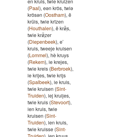
en kruis, twie kruizen
(
Paal
)
,
eən krös, twiə
krösən
(
Oostham
)
,
ĕ
krŭis, twie krïzen
(
Houthalen
)
,
ĕ krø͂ͅs,
twie krø͂ͅzer
(
Diepenbeek
)
,
e’
kruis, tweeje kruisen
(
Lommel
)
,
hè kruys
(
Rekem
)
,
ie krejes,
twie kreis
(
Berbroek
)
,
ie krijes, twie krijs
(
Spalbeek
)
,
ie kruis,
twie kruisen
(
Sint-
Truiden
)
,
iej kruijes,
twie kruis
(
Stevoort
)
,
ien kruis, twie
kruisen
(
Sint-
Truiden
)
,
ien kruis,
twie kruisse
(
Sint-
Truiden
)
,
ien kruus,