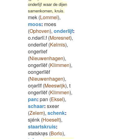
onderlijf waar de dijen
samenkomen, kruis.
mek
(
Lommel
)
,
moos
:
moes
(
Ophoven
)
,
onderlijf
:
o.ndərlî.f
(
Moresnet
)
,
onderlief
(
Kelmis
)
,
ongerlief
(
Nieuwenhagen
)
,
ongerlīēf
(
Klimmen
)
,
oongerlīēf
(
Nieuwenhagen
)
,
oŋərlīf
(
Meeswijk
)
,
t
ongerlīēf
(
Klimmen
)
,
pan
:
pan
(
Eksel
)
,
schaar
:
sxeər
(
Zelem
)
,
schenk
:
sjénk
(
Hoeselt
)
,
staartskruis
:
statskrø̜s
(
Borlo
)
,