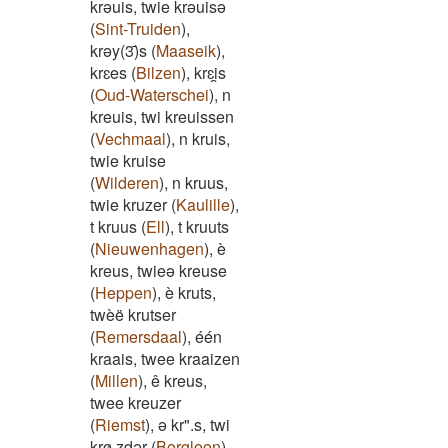
krəuis, twie krəuisə
(
Sint-Truiden
)
,
krəy(3)̄s
(
Maaseik
)
,
krɛes
(
Bilzen
)
,
krɛi̯s
(
Oud-Waterschei
)
,
n
kreuis, twi kreuissen
(
Vechmaal
)
,
n kruis,
twie kruise
(
Wilderen
)
,
n kruus,
twie kruzer
(
Kaulille
)
,
t kruus
(
Ell
)
,
t kruuts
(
Nieuwenhagen
)
,
è
kreus, twieə kreuse
(
Heppen
)
,
è kruts,
twèë krutser
(
Remersdaal
)
,
één
kraais, twee kraaizen
(
Millen
)
,
ê kreus,
twee kreuzer
(
Riemst
)
,
ə kr".s, twi
krø.zdər
(
Borgloon
)
,