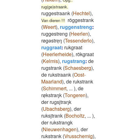
rug(ge)straank.
ruggestraank
(
Hechtel
)
,
röggestrank
Van dieren !!!
(
Weert
)
,
ruggenstreng
:
ruggestreng
(
Heerlen
)
,
røgəstreͅŋ
(
Tessenderlo
)
,
ruggraat
:
rukgraat
(
Heerlerheide
)
,
rökgraat
(
Kelmis
)
,
rugstrang
:
de
rugstrank
(
Schaesberg
)
,
de rukstraank
(
Oost-
Maarland
)
,
de rukstrank
(
Schimmert
,
...
)
,
de
røͅkstraŋk
(
Tongeren
)
,
der rugsjtraŋk
(
Ubachsberg
)
,
der
ruksjtrank
(
Bocholtz
,
...
)
,
der rukstrangk
(
Nieuwenhagen
)
,
der
rukstrank
(
Vrusschemig
)
,