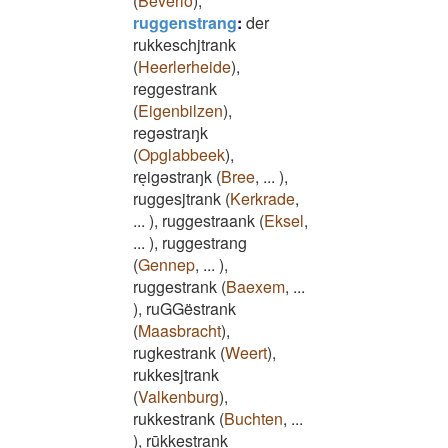
(
Beverlo
)
,
ruggenstrang
:
der
rukkeschjtrank
(
Heerlerheide
)
,
reggestrank
(
Eigenbilzen
)
,
regəstraŋk
(
Opglabbeek
)
,
reͅigəstraŋk
(
Bree
,
...
)
,
ruggesjtrank
(
Kerkrade
,
...
)
,
ruggestraank
(
Eksel
,
...
)
,
ruggestrang
(
Gennep
,
...
)
,
ruggestrank
(
Baexem
,
...
)
,
ruGGëstrank
(
Maasbracht
)
,
rugkestrank
(
Weert
)
,
rukkesjtrank
(
Valkenburg
)
,
rukkestrank
(
Buchten
,
...
)
,
rūkkestrank