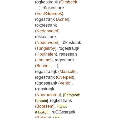
rögkesjtrank
(
Oirsbeek
,
...
)
,
rögkestrank
(
Echt/Gebroek
)
,
rögəsträŋk
(
Achel
)
,
rökgestrank
(
Nederweert
)
,
rökkestrank
(
Nederweert
)
,
rökəstrank
(
Tungelroy
)
,
røgəstra.ŋk
(
Houthalen
)
,
røgəstraŋ
(
Lommel
)
,
røgəstraŋk
(
Bocholt
,
...
)
,
røgəstraəŋk
(
Maaseik
)
,
røgəstrāŋk
(
Overpelt
)
,
rùggestrank
(
Venlo
)
,
rɛgəstraŋk
(
Neeroeteren
)
,
[Paragraaf:
rögkestrank
lichaam]
(
Boorsem
)
,
Franse
ruGGestrank
&lt;g&gt;.
(
Rekem
)
,
Opg.: