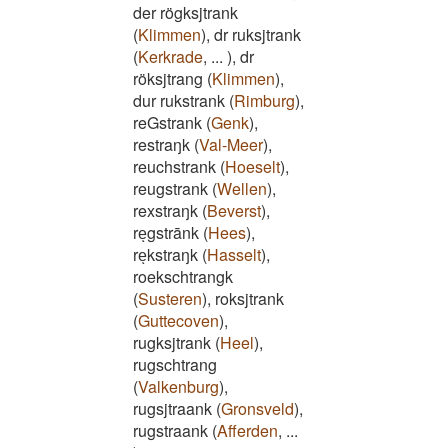
der rögksjtrank
(
Klimmen
)
,
dr ruksjtrank
(
Kerkrade
,
...
)
,
dr
röksjtrang
(
Klimmen
)
,
dur rukstrank
(
Rimburg
)
,
reGstrank
(
Genk
)
,
restraŋk
(
Val-Meer
)
,
reuchstrank
(
Hoeselt
)
,
reugstrank
(
Wellen
)
,
rexstraŋk
(
Beverst
)
,
reͅgstrānk
(
Hees
)
,
reͅkstraŋk
(
Hasselt
)
,
roekschtrangk
(
Susteren
)
,
roksjtrank
(
Guttecoven
)
,
rugksjtrank
(
Heel
)
,
rugschtrang
(
Valkenburg
)
,
rugsjtraank
(
Gronsveld
)
,
rugstraank
(
Afferden
,
...