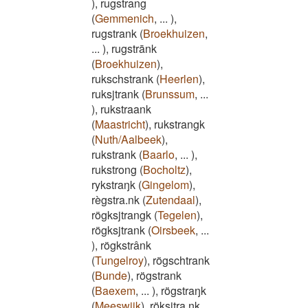
)
,
rugstrang
(
Gemmenich
,
...
)
,
rugstrank
(
Broekhuizen
,
...
)
,
rugstrānk
(
Broekhuizen
)
,
rukschstrank
(
Heerlen
)
,
ruksjtrank
(
Brunssum
,
...
)
,
rukstraank
(
Maastricht
)
,
rukstrangk
(
Nuth/Aalbeek
)
,
rukstrank
(
Baarlo
,
...
)
,
rukstrong
(
Bocholtz
)
,
rykstraŋk
(
Gingelom
)
,
règstra.nk
(
Zutendaal
)
,
rögksjtrangk
(
Tegelen
)
,
rögksjtrank
(
Oirsbeek
,
...
)
,
rögkstrânk
(
Tungelroy
)
,
rögschtrank
(
Bunde
)
,
rögstrank
(
Baexem
,
...
)
,
rögstraŋk
(
Meeswijk
)
,
röksjtra.nk