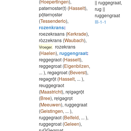
(
Hoepertingen
)
,
||
ruggegraat,
patərnostər(t)
(
Hasselt
)
,
rug
||
pōͅtərnoͅstər
ruggengraat
(
Tessenderlo
)
,
III-1-1
rozenkrans
:
roezekraans
(
Kerkrade
)
,
ròzzekrans
(
Waubach
)
,
rozekrans
Vroeger.
(
Haelen
)
,
ruggengraat
:
reggegraot
(
Hasselt
)
,
reggegroat
(
Eigenbilzen
,
...
)
,
regəgroət
(
Beverst
)
,
regəgrōͅt
(
Hasselt
,
...
)
,
reuggegraot
(
Maastricht
)
,
reͅigəgrōͅt
(
Bree
)
,
reͅigəgroͅt
(
Meeuwen
)
,
ruggegraat
(
Geistingen
,
...
)
,
ruggegraot
(
Belfeld
,
...
)
,
ruggegroat
(
Geleen
)
,
ruGGegroat