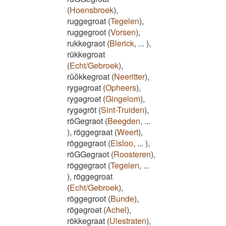
(
Hoensbroek
)
,
ruggegroat
(
Tegelen
)
,
ruggegroot
(
Vorsen
)
,
rukkegraot
(
Blerick
,
...
)
,
rūkkegroat
(
Echt/Gebroek
)
,
rŭŏkkegroat
(
Neeritter
)
,
rygəgroat
(
Opheers
)
,
rygəgroət
(
Gingelom
)
,
rygəgrōt
(
Sint-Truiden
)
,
röGegraot
(
Beegden
,
...
)
,
röggegraat
(
Weert
)
,
röggegraot
(
Elsloo
,
...
)
,
röGGegraot
(
Roosteren
)
,
röggegraot
(
Tegelen
,
...
)
,
röggegroat
(
Echt/Gebroek
)
,
röggegroot
(
Bunde
)
,
rögəgroət
(
Achel
)
,
rökkegraat
(
Ulestraten
)
,