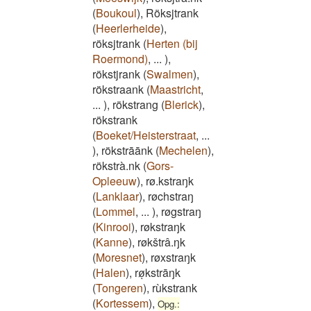
(
Boukoul
)
,
Röksjtrank
(
Heerlerheide
)
,
röksjtrank
(
Herten (bij
Roermond)
,
...
)
,
rökstjrank
(
Swalmen
)
,
rökstraank
(
Maastricht
,
...
)
,
rökstrang
(
Blerick
)
,
rökstrank
(
Boeket/Heisterstraat
,
...
)
,
rökstrāānk
(
Mechelen
)
,
rökstrà.nk
(
Gors-
Opleeuw
)
,
rø.kstraŋk
(
Lanklaar
)
,
røchstraŋ
(
Lommel
,
...
)
,
røgstraŋ
(
Kinrooi
)
,
røkstraŋk
(
Kanne
)
,
røkštrâ.ŋk
(
Moresnet
)
,
røxstraŋk
(
Halen
)
,
røͅkstrāŋk
(
Tongeren
)
,
rùkstrank
(
Kortessem
)
,
Opg.: