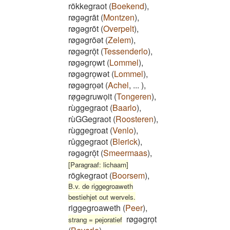
rökkegraot
(
Boekend
)
,
røgəgrāt
(
Montzen
)
,
røgəgrōt
(
Overpelt
)
,
røgəgrōət
(
Zelem
)
,
røgəgrōͅt
(
Tessenderlo
)
,
røgəgroͅwt
(
Lommel
)
,
røgəgroͅwət
(
Lommel
)
,
røgəgroͅət
(
Achel
,
...
)
,
røͅgəgruwoͅit
(
Tongeren
)
,
rùggegraot
(
Baarlo
)
,
rùGGegraot
(
Roosteren
)
,
rùggegroat
(
Venlo
)
,
rûggegraot
(
Blerick
)
,
rəgəgrōͅt
(
Smeermaas
)
,
[Paragraaf: lichaam]
rögkegraot
(
Boorsem
)
,
B.v. de riggegroaweth
bestiehjet out wervels.
riggegroaweth
(
Peer
)
,
røgəgroͅt
strang = pejoratief