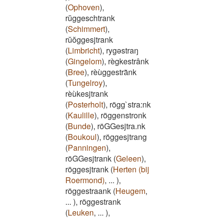
(
Ophoven
)
,
rŭggeschtrank
(
Schimmert
)
,
rŭŏggesjtrank
(
Limbricht
)
,
rygəstraŋ
(
Gingelom
)
,
règkestrânk
(
Bree
)
,
rèùggestra͂nk
(
Tungelroy
)
,
rèùkesjtrank
(
Posterholt
)
,
rögg`stra:nk
(
Kaulille
)
,
röggenstronk
(
Bunde
)
,
röGGesjtra.nk
(
Boukoul
)
,
röggesjtrang
(
Panningen
)
,
röGGesjtrank
(
Geleen
)
,
röggesjtrank
(
Herten (bij
Roermond)
,
...
)
,
röggestraank
(
Heugem
,
...
)
,
röggestrank
(
Leuken
,
...
)
,