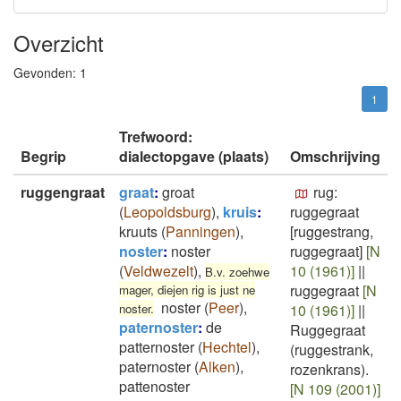
Overzicht
Gevonden:
1
1
Trefwoord:
Begrip
dialectopgave (plaats)
Omschrijving
ruggengraat
graat
:
groat
rug:
(
Leopoldsburg
)
,
kruis
:
ruggegraat
kruuts
(
Panningen
)
,
[ruggestrang,
noster
:
noster
ruggegraat]
[N
(
Veldwezelt
)
,
10 (1961)]
||
B.v. zoehwe
ruggegraat
[N
mager, diejen rig is just ne
noster
(
Peer
)
,
noster.
10 (1961)]
||
paternoster
:
de
Ruggegraat
patternoster
(
Hechtel
)
,
(ruggestrank,
paternoster
(
Alken
)
,
rozenkrans).
pattenoster
[N 109 (2001)]