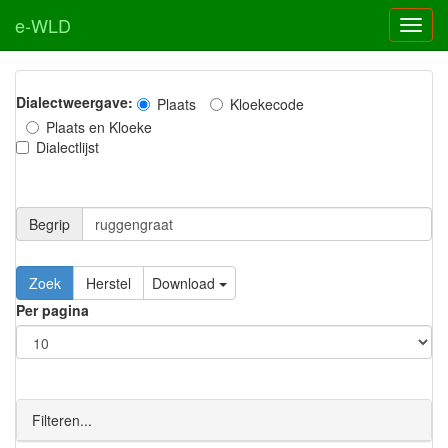
e-WLD
Dialectweergave:
Plaats
Kloekecode
Plaats en Kloeke
Dialectlijst
Begrip
Zoek
Herstel
Download
Per pagina
Filteren...