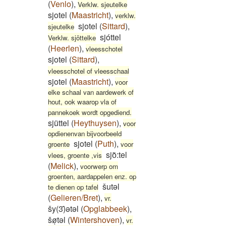
(
Venlo
)
,
Verklw. sjeutelke
sjotel
(
Maastricht
)
,
verklw.
sjotel
(
Sittard
)
,
sjeutelke
sjóttel
Verklw. sjöttelke
(
Heerlen
)
,
vleesschotel
sjotel
(
Sittard
)
,
vleesschotel of vleesschaal
sjotel
(
Maastricht
)
,
voor
elke schaal van aardewerk of
hout, ook waarop vla of
pannekoek wordt opgediend.
sjüttel
(
Heythuysen
)
,
voor
opdienenvan bijvoorbeeld
sjotel
(
Puth
)
,
groente
voor
sjo͂:tel
vlees, groente ,vis
(
Melick
)
,
voorwerp om
groenten, aardappelen enz. op
šutəl
te dienen op tafel
(
Gelieren/Bret
)
,
vr.
šy(3)̄ətəl
(
Opglabbeek
)
,
šøͅtəl
(
Wintershoven
)
,
vr.