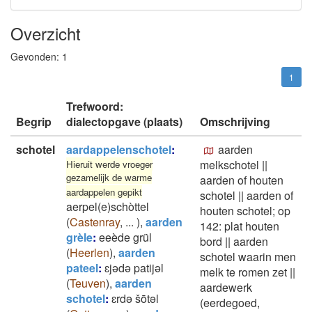
Overzicht
Gevonden:
1
1
Trefwoord:
Begrip
dialectopgave (plaats)
Omschrijving
schotel
aardappelenschotel
:
aarden
melkschotel
||
Hieruit werde vroeger
gezamelijk de warme
aarden of houten
aardappelen gepikt
schotel
||
aarden of
aerpel(e)schòttel
houten schotel; op
(
Castenray
,
...
)
,
aarden
142: plat houten
grèle
:
eeède grül
bord
||
aarden
(
Heerlen
)
,
aarden
schotel waarin men
pateel
:
ɛjədə patijəl
melk te romen zet
||
(
Teuven
)
,
aarden
aardewerk
schotel
:
ɛrdǝ šōtǝl
(eerdegoed,