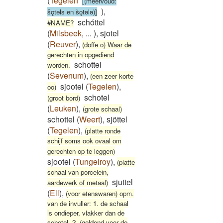
(
Tegelen
[(meervoud:
)
,
šǫtǝls en šǫtǝlǝ)]
schóttel
#NAME?
(
Milsbeek
,
...
)
,
sjotel
(
Reuver
)
,
(doffe o) Waar de
gerechten in opgediend
schottel
worden.
(
Sevenum
)
,
(een zeer korte
sjootel
(
Tegelen
)
,
oo)
schotel
(groot bord)
(
Leuken
)
,
(grote schaal)
schottel
(
Weert
)
,
sjöttel
(
Tegelen
)
,
(platte ronde
schijf soms ook ovaal om
gerechten op te leggen)
sjootel
(
Tungelroy
)
,
(platte
schaal van porcelein,
sjuttel
aardewerk of metaal)
(
Ell
)
,
(voor etenswaren) opm.
van de invuller: 1. de schaal
is ondieper, vlakker dan de
schotel. 2. (geldend voor de