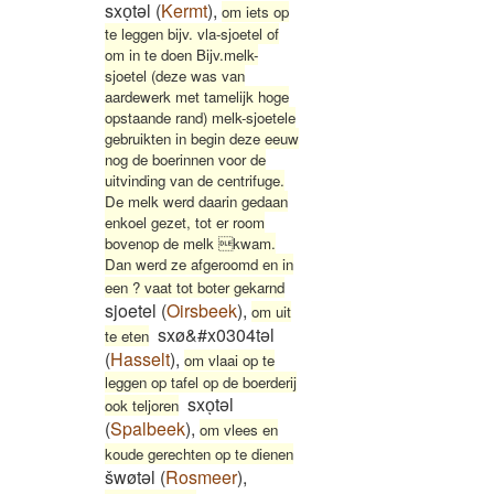
sxoͅtəl
(
Kermt
)
,
om iets op
te leggen bijv. vla-sjoetel of
om in te doen Bijv.melk-
sjoetel (deze was van
aardewerk met tamelijk hoge
opstaande rand) melk-sjoetele
gebruikten in begin deze eeuw
nog de boerinnen voor de
uitvinding van de centrifuge.
De melk werd daarin gedaan
enkoel gezet, tot er room
bovenop de melk kwam.
Dan werd ze afgeroomd en in
een ? vaat tot boter gekarnd
sjoetel
(
Oirsbeek
)
,
om uit
sxø&#x0304təl
te eten
(
Hasselt
)
,
om vlaai op te
leggen op tafel op de boerderij
sxoͅtəl
ook teljoren
(
Spalbeek
)
,
om vlees en
koude gerechten op te dienen
šwøtəl
(
Rosmeer
)
,