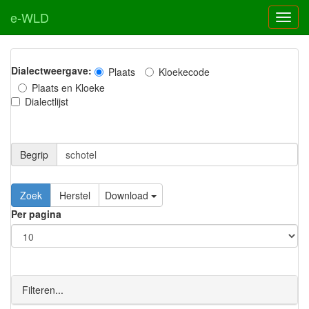
e-WLD
Dialectweergave:
Plaats
Kloekecode
Plaats en Kloeke
Dialectlijst
Begrip
Zoek
Herstel
Download
Per pagina
Filteren...