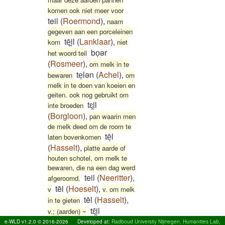
komen ook niet meer voor
teil
(
Roermond
)
,
naam
gegeven aan een porceleinen
tēͅi̯l
(
Lanklaar
)
,
kom
niet
boͅər
het woord teil
(
Rosmeer
)
,
om melk in te
teͅlən
(
Achel
)
,
bewaren
om
melk in te doen van koeien en
geiten. ook nog gebruikt om
tɛi̯l
inte broeden
(
Borgloon
)
,
pan waarin men
de melk deed om de room te
tēͅl
laten bovenkomen
(
Hasselt
)
,
platte aarde of
houten schotel, om melk te
bewaren, die na een dag werd
teil
(
Neeritter
)
,
afgeroomd.
tēl
(
Hoeselt
)
,
v
v. om melk
tēl
(
Hasselt
)
,
in te gieten
tɛ̄i̯l
v.; (aarden) ~
(
Opglabbeek
)
,
veur de
e-WLD v1.2.0 © 2016-2026
Developed at:
Radboud University Nijmegen, Humanities Lab,