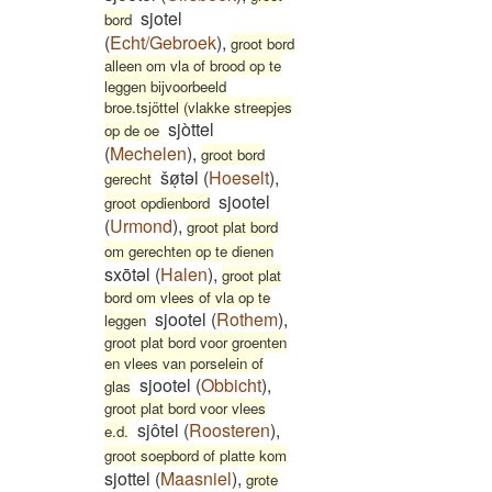
sjotel
bord
(
Echt/Gebroek
)
,
groot bord
alleen om vla of brood op te
leggen bijvoorbeeld
broe.tsjöttel (vlakke streepjes
sjòttel
op de oe
(
Mechelen
)
,
groot bord
šøͅtəl
(
Hoeselt
)
,
gerecht
sjootel
groot opdienbord
(
Urmond
)
,
groot plat bord
om gerechten op te dienen
sxōtəl
(
Halen
)
,
groot plat
bord om vlees of vla op te
sjootel
(
Rothem
)
,
leggen
groot plat bord voor groenten
en vlees van porselein of
sjootel
(
Obbicht
)
,
glas
groot plat bord voor vlees
sjôtel
(
Roosteren
)
,
e.d.
groot soepbord of platte kom
sjottel
(
Maasniel
)
,
grote