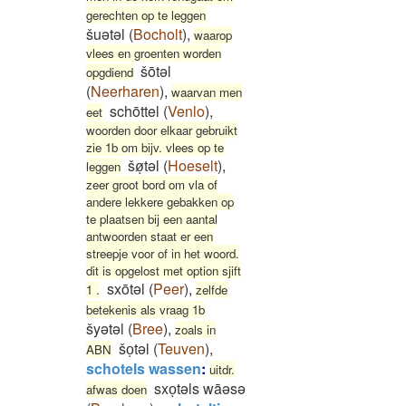
gerechten op te leggen
šuətəl
(
Bocholt
)
,
waarop
vlees en groenten worden
šōtəl
opgdiend
(
Neerharen
)
,
waarvan men
schōttel
(
Venlo
)
,
eet
woorden door elkaar gebruikt
zie 1b om bijv. vlees op te
šøͅtəl
(
Hoeselt
)
,
leggen
zeer groot bord om vla of
andere lekkere gebakken op
te plaatsen bij een aantal
antwoorden staat er een
streepje voor of in het woord.
dit is opgelost met option sjift
sxōtəl
(
Peer
)
,
1 .
zelfde
betekenis als vraag 1b
šyətəl
(
Bree
)
,
zoals in
šoͅtəl
(
Teuven
)
,
ABN
schotels wassen
:
uitdr.
sxoͅtəls wāəsə
afwas doen