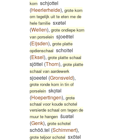
schjottel
kom
(
Heerlerheide
)
,
grote kom
om tegelijk uit te eten me de
sxøtəl
hele familie
(
Wellen
)
,
grote ondiepe kom
sjoeëtel
van porselein
(
Eijsden
)
,
grote platte
schoitel
opdienschaal
(
Eksel
)
,
grote platte schaal
sjöttel
(
Thorn
)
,
grote platte
schaal van aardewerk
sjoeetel
(
Gronsveld
)
,
grote ronde kom in tin of
skoͅtəl
porselein
(
Hoepertingen
)
,
grote
schaal voor koude schotel
versierde schaal om tegen de
šuətəl
muur te hangen
(
Genk
)
,
grote schotel
schōō.tel
(
Schimmert
)
,
sxōtəl
grote teljoor schotel