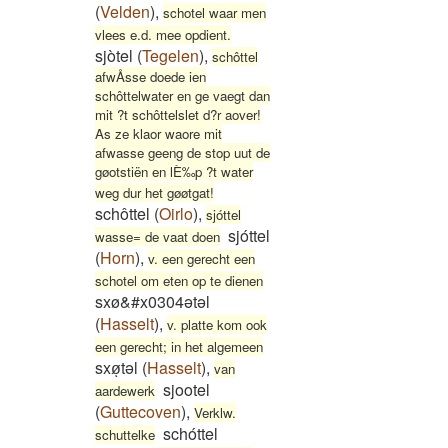
(
Velden
)
,
schotel waar men
vlees e.d. mee opdient.
sjòtel
(
Tegelen
)
,
schôttel
afwÅsse doede ien
schôttelwater en ge vaegt dan
mit ?t schôttelslet d?r aover!
As ze klaor waore mit
afwasse geeng de stop uut de
gøotstiën en lÈ‰p ?t water
weg dur het gøøtgat!
schôttel
(
Oirlo
)
,
sjóttel
sjóttel
wasse= de vaat doen
(
Horn
)
,
v. een gerecht een
schotel om eten op te dienen
sxø&#x0304ətəl
(
Hasselt
)
,
v. platte kom ook
een gerecht; in het algemeen
sxøͅtəl
(
Hasselt
)
,
van
sjootel
aardewerk
(
Guttecoven
)
,
Verklw.
schóttel
schuttelke