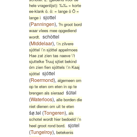
hele vragenlijst): ‰‰ = korte
ee-klank ö. ö: = lange ö Ô =
sjottel
lange i
(
Panningen
)
,
?n groot bord
waar vlees mee opgediend
schòttel
wordt.
(
Middelaar
)
,
\'n zilvere
sjóttel \'n sjóttel appelmoes
Hae zat zien tas naeve \'t
sjuttelke Truuj sjtiet bekind
óm zien fien sjóttels \'n Kaaj
sjóttel
sjóttel
(
Roermond
)
,
algemeen om
op te eten om eten in op te
šūtəl
brengen als sieraad
(
Waterloos
)
,
alle borden die
niet dienen om uit te eten
šøͅ.təl
(
Tongeren
)
,
als
schotel wordt hier bedoeld \'n
sjotel
heel groot rond bord.
(
Tungelroy
)
,
betekenis