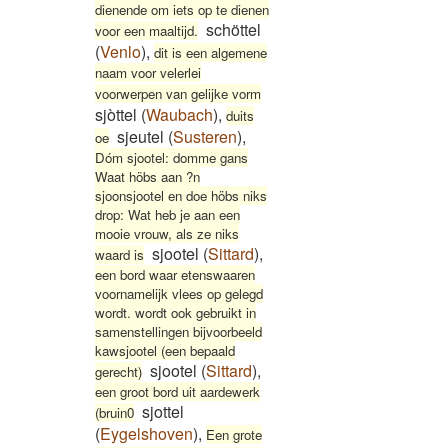
dienende om iets op te dienen
schöttel
voor een maaltijd.
(
Venlo
)
,
dit is een algemene
naam voor velerlei
voorwerpen van gelijke vorm
sjòttel
(
Waubach
)
,
duits
sjeutel
(
Susteren
)
,
oe
Dóm sjootel: domme gans
Waat höbs aan ?n
sjoonsjootel en doe höbs niks
drop: Wat heb je aan een
mooie vrouw, als ze niks
sjootel
(
Sittard
)
,
waard is
een bord waar etenswaaren
voornamelijk vlees op gelegd
wordt. wordt ook gebruikt in
samenstellingen bijvoorbeeld
kawsjootel (een bepaald
sjootel
(
Sittard
)
,
gerecht)
een groot bord uit aardewerk
sjottel
(bruin0
(
Eygelshoven
)
,
Een grote