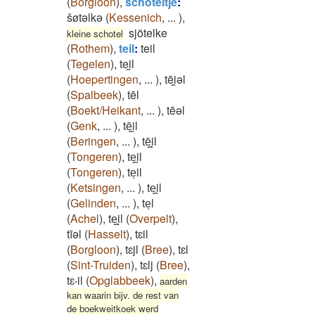
(
Borgloon
)
,
schoteltje
:
šøtəlkə
(
Kessenich
,
...
)
,
sjötelke
kleine schotel
(
Rothem
)
,
teil
:
teil
(
Tegelen
)
,
tei̯l
(
Hoepertingen
,
...
)
,
tēi̯əl
(
Spalbeek
)
,
tēl
(
Boekt/Heikant
,
...
)
,
tēəl
(
Genk
,
...
)
,
tēͅi̯l
(
Beringen
,
...
)
,
tē̝ͅi̯l
(
Tongeren
)
,
te̝i̯l
(
Tongeren
)
,
teͅil
(
Ketsingen
,
...
)
,
teͅi̯l
(
Gelinden
,
...
)
,
teͅl
(
Achel
)
,
te̝ͅi̯l
(
Overpelt
)
,
tīəl
(
Hasselt
)
,
tɛil
(
Borgloon
)
,
tɛjl
(
Bree
)
,
tɛl
(
Sint-Truiden
)
,
tɛlj
(
Bree
)
,
tɛ‧il
(
Opglabbeek
)
,
aarden
kan waarin bijv. de rest van
de boekweitkoek werd