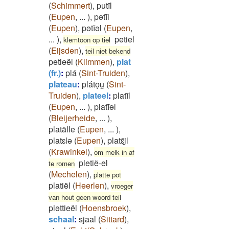
(
Schimmert
)
,
putīl
(
Eupen
,
...
)
,
pətīl
(
Eupen
)
,
pətīəl
(
Eupen
,
...
)
,
petiel
klemtoon op tiel
(
Eijsden
)
,
teil niet bekend
petieël
(
Klimmen
)
,
plat
(fr.)
:
plá
(
Sint-Truiden
)
,
plateau
:
plátoͅu̯
(
Sint-
Truiden
)
,
plateel
:
platīl
(
Eupen
,
...
)
,
platīəl
(
Bleijerheide
,
...
)
,
platälle
(
Eupen
,
...
)
,
platɛlə
(
Eupen
)
,
platɛ̄i̯l
(
Krawinkel
)
,
om melk in af
pletië-el
te romen
(
Mechelen
)
,
platte pot
platiël
(
Heerlen
)
,
vroeger
van hout geen woord teil
pləttieël
(
Hoensbroek
)
,
schaal
:
sjaal
(
Sittard
)
,