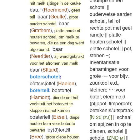
ondiepe tinnen
mit mèlk sjtinge in de keuke
schotel
||
baa:r
(
Roermond
)
,
geen
ouderwetse aarden
baar
(
Geulle
)
,
teil
grote
schotel, teil of
baar
aarden schotel
rechte pot met geel
(
Grathem
)
,
platte aarde of
randje
||
platte
houten schotel, om melk te
houten schotel
||
bewaren, die na een dag werd
platte schotel
||
pot,
baar
afgeroomd.
stenen ~;
(
Neeritter
)
,
zij werd gebruikt
inventarisatie
voor het afromen van melk
benamingen voor
baar
(
Sittard
)
,
grote ~~ voor bijv.
boterschotel
:
zuurkool e.d.,
bòttersjòttel
(
Haelen
)
,
kleinere ~~ voor
boterteil
:
bōətərteͅl
boter, eieren e.d.
(
Hamont
)
,
diende om het
(pijppot, timperpot);
vocht uit het botervet te
betekenis/uitspraak
kloppen na het karnen
boaterteil
(
Eksel
)
,
[N 20 (zj)]
||
schaal
diepe
houten kom voor boter te
om spijzen in op te
by(3)̄tərtɛ̄il
bewaren
dienen, schotel
||
(
Bree
)
,
grote diepe houten
schotel
[ZND m]
||