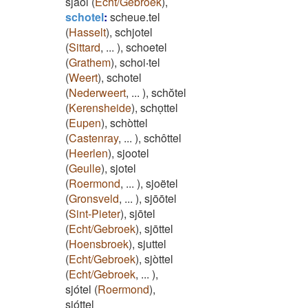
sjaol
(
Echt/Gebroek
)
,
schotel
:
scheue.tel
(
Hasselt
)
,
schjotel
(
Sittard
,
...
)
,
schoetel
(
Grathem
)
,
schoi‧tel
(
Weert
)
,
schotel
(
Nederweert
,
...
)
,
schŏtel
(
Kerensheide
)
,
schoͅttel
(
Eupen
)
,
schòttel
(
Castenray
,
...
)
,
schôttel
(
Heerlen
)
,
sjootel
(
Geulle
)
,
sjotel
(
Roermond
,
...
)
,
sjoëtel
(
Gronsveld
,
...
)
,
sjōōtel
(
Sint-Pieter
)
,
sjōtel
(
Echt/Gebroek
)
,
sjōttel
(
Hoensbroek
)
,
sjuttel
(
Echt/Gebroek
)
,
sjòttel
(
Echt/Gebroek
,
...
)
,
sjótel
(
Roermond
)
,
sjóttel