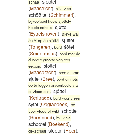
sjootel
schaal
(
Maastricht
)
,
bijv. vlaa-
schōō:tel
(
Schimmert
)
,
bijvoorbeel kouw sjöttel=
sjöttel
koude schotel
(
Eygelshoven
)
,
Bièvë wai
sjùttël
ën èi òp ën sjùttël
(
Tongeren
)
,
šōtəl
bord
(
Smeermaas
)
,
bord met de
dubbele grootte van een
sjottel
eetbord
(
Maasbracht
)
,
bord of kom
sjutel
(
Bree
)
,
bord om iets
op te leggen bijvoorbeeld vla
sjôttel
of vlees enz.
(
Kerkrade
)
,
bord voor vlees
šytəl
(
Opglabbeek
)
,
bv
schottel
voor vlees of wild
(
Roermond
)
,
bv. vleis
schootel
(
Boekend
)
,
sjootəl
(
Heer
)
,
dekschaal