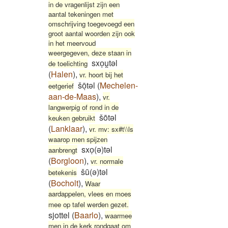
in de vragenlijst zijn een
aantal tekeningen met
omschrijving toegevoegd een
groot aantal woorden zijn ook
in het meervoud
weergegeven, deze staan in
sxoͅu̯təl
de toelichting
(
Halen
)
,
vr. hoort bij het
šōͅtəl
(
Mechelen-
eetgerief
aan-de-Maas
)
,
vr.
langwerpig of rond in de
šōtəl
keuken gebruikt
(
Lanklaar
)
,
vr. mv: sx#t\\ls
waarop men spijzen
sxoͅ(ə)təl
aanbrengt
(
Borgloon
)
,
vr. normale
šū(ə)təl
betekenis
(
Bocholt
)
,
Waar
aardappelen, vlees en moes
mee op tafel werden gezet.
sjottel
(
Baarlo
)
,
waarmee
men in de kerk rondgaat om