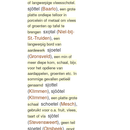
of langwerpige vleesschotel.
sjôttel
(
Baarlo
)
,
een grote
platte ondiepe telloor in
porcelein of metaal om vlees
of groenten op tafel te
sxoͅtəl
(
Niel-bij-
brengen
St.-Truiden
)
,
een
langwerpig bord van
sjoetel
aardewerk
(
Gronsveld
)
,
een min of
meer diepe kom, schaal, bijv.
voor het opdiene van
aardappelen, groenten etc. In
sommige gevallen petieël
sjottel
genaamd
(
Klimmen
)
,
sjôôtel
(
Klimmen
)
,
een platte grote
schoetel
(
Mesch
)
,
schaal
gebruikt voor o.a. fruit, vlees,
sjòtel
taart of vla
(
Stevensweert
)
,
geen teil
sjoetel
(
Oirsbeek
)
,
groot