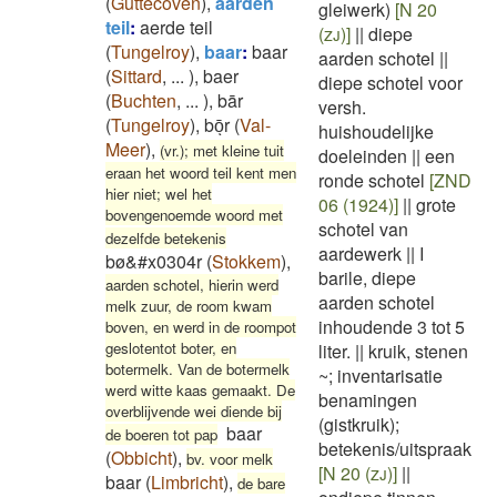
(
Guttecoven
)
,
aarden
gleiwerk)
[N 20
teil
:
aerde teil
(zj)]
||
diepe
(
Tungelroy
)
,
baar
:
baar
aarden schotel
||
(
Sittard
,
...
)
,
baer
diepe schotel voor
(
Buchten
,
...
)
,
bār
versh.
(
Tungelroy
)
,
bōͅr
(
Val-
huishoudelijke
Meer
)
,
(vr.); met kleine tuit
doeleinden
||
een
eraan het woord teil kent men
ronde schotel
[ZND
hier niet; wel het
06 (1924)]
||
grote
bovengenoemde woord met
schotel van
dezelfde betekenis
aardewerk
||
I
bø&#x0304r
(
Stokkem
)
,
barile, diepe
aarden schotel, hierin werd
aarden schotel
melk zuur, de room kwam
inhoudende 3 tot 5
boven, en werd in de roompot
geslotentot boter, en
liter.
||
kruik, stenen
botermelk. Van de botermelk
~; inventarisatie
werd witte kaas gemaakt. De
benamingen
overblijvende wei diende bij
(gistkruik);
baar
de boeren tot pap
betekenis/uitspraak
(
Obbicht
)
,
bv. voor melk
[N 20 (zj)]
||
baar
(
Limbricht
)
,
de bare