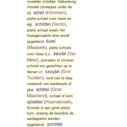
moeëder (mòdder, Valkenburg:
mooder (streepjes onder de
sjòtel
(
Klimmen
)
,
o))
platte schaal voor vlees en
schôttel
(
Venlo
)
,
dgl.
platte schaal waain het
klaargemaakte eten wordt
šutəl
opgediend
(
Maaseik
)
,
platte schotel
šwoͅtəl
(
Val-
voor vlees b.v.
Meer
)
,
porcelein of zilveren
schotel om gerechten op te
sxou̯təl
(
Sint-
dienen vr.
Truiden
)
,
rond niet te diep
vaatwerk van aardewerk of
sjōētel
(
Oost-
glas
Maarland
)
,
schaal of kom
sjōeëtel
(
Hoensbroek
)
,
Schotel is een grote platte
kom, waarop de boerderij de
aardappelen werden
schöttel
opgediend.