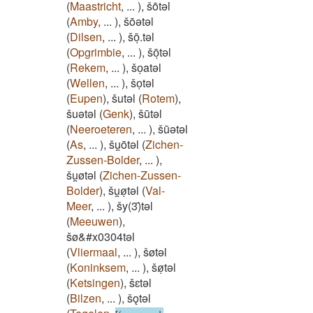
(
Maastricht
,
...
)
,
šōtəl
(
Amby
,
...
)
,
šōətəl
(
Dilsen
,
...
)
,
šōͅ.təl
(
Opgrimbie
,
...
)
,
šōͅtəl
(
Rekem
,
...
)
,
šoͅatəl
(
Wellen
,
...
)
,
šoͅtəl
(
Eupen
)
,
šutəl
(
Rotem
)
,
šuətəl
(
Genk
)
,
šūtəl
(
Neeroeteren
,
...
)
,
šūətəl
(
As
,
...
)
,
šu̯ōtəl
(
Zichen-
Zussen-Bolder
,
...
)
,
šu̯øtəl
(
Zichen-Zussen-
Bolder
)
,
šu̯øͅtəl
(
Val-
Meer
,
...
)
,
šy(3)̄təl
(
Meeuwen
)
,
šø&#x0304təl
(
Vliermaal
,
...
)
,
šøtəl
(
Koninksem
,
...
)
,
šøͅtəl
(
Ketsingen
)
,
šɛtəl
(
Bilzen
,
...
)
,
šǫtǝl