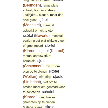
(
Beringen
)
,
lange plate
schaal, bijv. voor vlees
kaajsjótel= slaatje, maar dan
sjótel
heel groot
(
Maasniel
)
,
meestal
gebruikt om uit te eten
sxōtəl
(
Beverlo
)
,
meestal
ovalen groot plat nikkele vlee-
sjo-tel
of groentebord
(
Kinrooi
)
,
sjotel
(
Kinrooi
)
,
metaal aardewerk of
sjotel
porselein
(
Schimmert
)
,
mv.~\\ om
sxoͅtəl
eten op te dienen
(
Wellen
)
,
sjootel
niet diep
(
Limbricht
)
,
niet om te
braden maar om gebraad voor
schotel
te schotelen
(
Kinrooi
)
,
om diverse
gerechten op te dienen
skoͅtəl
(salade, vlees)