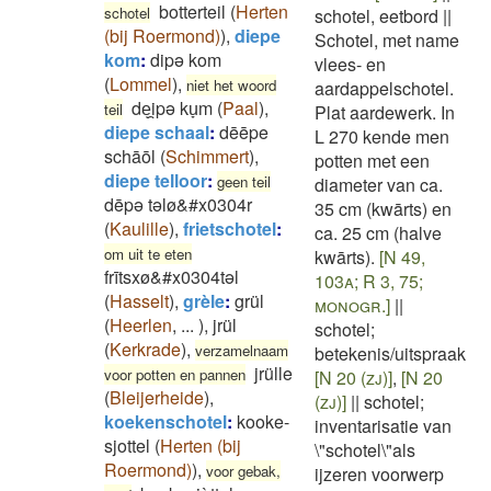
botterteil
(
Herten
schotel
schotel, eetbord
||
(bij Roermond)
)
,
diepe
Schotel, met name
kom
:
dipə kom
vlees- en
(
Lommel
)
,
niet het woord
aardappelschotel.
deͅi̯pə ku̞m
(
Paal
)
,
teil
Plat aardewerk. In
diepe schaal
:
dēēpe
L 270 kende men
schāōl
(
Schimmert
)
,
potten met een
diepe telloor
:
geen teil
diameter van ca.
dēpə təlø&#x0304r
35 cm (kwārts) en
(
Kaulille
)
,
frietschotel
:
ca. 25 cm (halve
om uit te eten
kwārts).
[N 49,
frītsxø&#x0304təl
103a; R 3, 75;
(
Hasselt
)
,
grèle
:
grül
monogr.]
||
(
Heerlen
,
...
)
,
jrül
schotel;
(
Kerkrade
)
,
verzamelnaam
betekenis/uitspraak
jrülle
voor potten en pannen
[N 20 (zj)]
,
[N 20
(
Bleijerheide
)
,
(zj)]
||
schotel;
koekenschotel
:
kooke-
inventarisatie van
sjottel
(
Herten (bij
\"schotel\"als
Roermond)
)
,
voor gebak,
ijzeren voorwerp