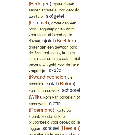
(
Beringen
)
,
grote tinnen
aarden schotels voor gebruik
sxōu̯ətəl
aan tafel
(
Lommel
)
,
groter dan een
bord, langwerpig van vorm
voor vlees of brood op te
sjotel
(
Buchten
)
,
dienen
groter dan een gewoon bord
de ?zou ook een ¿ kunnen
zijn, maar de uitspraak is niet
bekend Dit geld voor de hele
sxōʔəl
vragenlijst
(
Kwaadmechelen
)
,
in
šūtəl
(
Rotem
)
,
porcelein
schootel
kom in aardewerk
(
Wijk
)
,
kom van porcelein of
sjóttel
aardewerk
(
Roermond
)
,
korte oo
kloank zonder deksel
bijvoorbeeld voor gebak op te
schōttel
(
Heerlen
)
,
leggen
schotel
lang plat en in steen