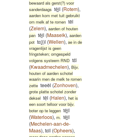
bewaard als gerst(?) voor
tēͅi̯l
(
Rotem
)
,
sanderdaags
aarden kom met tuit gebruikt
tēl
om melk af te romen
(
Zelem
)
,
aarden of houten
tēi̯l
(
Maaseik
)
,
pan
aarden
tɛ(i̯)l
(
Wellen
)
,
pot
ae in de
vragenlijst is geen
fringsteken; omgespeld
tɛ̄l
volgens systeem RND
(
Kwaadmechelen
)
,
Bijv.
houten of aarden schotel
waarin men de melk te romen
teeël
(
Zonhoven
)
,
zette
grote platte schotel zonder
tēͅl
(
Halen
)
,
deksel
het is
een soort telloor voor bijv.
tēͅi̯l
boter op te leggen
(
Waterloos
)
,
tēͅi̯l
m.
(
Mechelen-aan-de-
Maas
)
,
tɛil
(
Opheers
)
,
maar deze aarden pannen