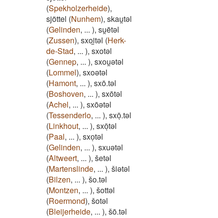
(
Spekholzerheide
)
,
sjöttel
(
Nunhem
)
,
skau̯təl
(
Gelinden
,
...
)
,
su̯ētəl
(
Zussen
)
,
sxoi̯təl
(
Herk-
de-Stad
,
...
)
,
sxotəl
(
Gennep
,
...
)
,
sxou̯ətəl
(
Lommel
)
,
sxoətəl
(
Hamont
,
...
)
,
sxō.təl
(
Boshoven
,
...
)
,
sxōtəl
(
Achel
,
...
)
,
sxōətəl
(
Tessenderlo
,
...
)
,
sxōͅ.təl
(
Linkhout
,
...
)
,
sxōͅtəl
(
Paal
,
...
)
,
sxoͅtəl
(
Gelinden
,
...
)
,
sxuətəl
(
Altweert
,
...
)
,
šetəl
(
Martenslinde
,
...
)
,
šiətəl
(
Bilzen
,
...
)
,
šo.təl
(
Montzen
,
...
)
,
šottəl
(
Roermond
)
,
šotəl
(
Bleijerheide
,
...
)
,
šō.təl