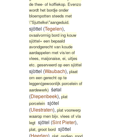
de thee- of koffiekop. Evenzo
wordt het bordje onder
bloempotten steeds met
\"Sjuttelke\"aangeduid.
sjôttel
(
Tegelen
)
,
ovaalvormig bord ing kouw
sjòttel= een bepaald
avondgerecht van koude
aardappelen met vis/en of
vlees, maijonaise, ei, uitjes
etc. geserveerd op een sjòttel
sjòttel
(
Waubach
)
,
plaat
om een gerecht op te
leggen(gewoonlijk porcelein of
šøtəl
aardewerk)
(
Diepenbeek
)
,
plat
sjótel
porcelein
(
Ulestraten
)
,
plat voorwerp
waarop men bijv. vlees of vla
sjōtel
(
Sint Pieter
)
,
legt
sjŏttel
plat, groot bord
(
Heerlen
)
,
plat, ondiep, rond