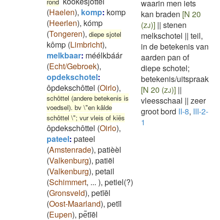
kookesjòttel
rond
waarin men iets
(
Haelen
)
,
komp
:
komp
kan braden
[N 20
(
Heerlen
)
,
kómp
(zj)]
||
stenen
(
Tongeren
)
,
diepe sjotel
melkschotel
||
teil,
kômp
(
Limbricht
)
,
in de betekenis van
melkbaar
:
méélkbáár
aarden pan of
(
Echt/Gebroek
)
,
diepe schotel;
opdekschotel
:
betekenis/uitspraak
ôpdekschôttel
(
Oirlo
)
,
[N 20 (zj)]
||
schôttel (andere betekenis is
vleesschaal
||
zeer
voedsel). bv \"en kâlde
groot bord
II-8
,
III-2-
schôttel \"; vur vleis of kiës
1
ôpdekschôttel
(
Oirlo
)
,
pateel
:
pateel
(
Amstenrade
)
,
patièèl
(
Valkenburg
)
,
patiël
(
Valkenburg
)
,
petail
(
Schimmert
,
...
)
,
petiel(?)
(
Gronsveld
)
,
petīēl
(
Oost-Maarland
)
,
petīl
(
Eupen
)
,
pe͂tīēl