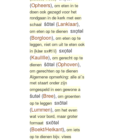
(
Opheers
)
,
om eten in te
doen ook gezegd voor het
rondgaan in de kerk met een
šōtəl
(
Lanklaar
)
,
schaal
sxoͅtəl
om eten op te dienen
(
Borgloon
)
,
om eten op te
leggen, niet om uit te eten ook
sxoͅtəl
in {kàw sx#t\\l}
(
Kaulille
)
,
om gerecht op te
šōtəl
(
Ophoven
)
,
dienen
om gerechten op te dienen
Algemene opmerking: alle a\'s
met staart onder zijn
omgespeld in een gewone a
šutəl
(
Bree
)
,
om groenten
sxōtəl
op te leggen
(
Lummen
)
,
om het even
wat voor bord, maar groter
sxōtəl
formaat
(
Boekt/Heikant
)
,
om iets
op te dienen bijv. vlees