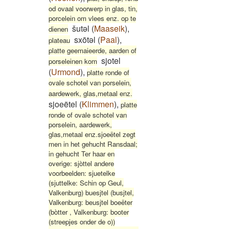
od ovaal voorwerp in glas, tin,
porcelein om vlees enz. op te
šutəl
(
Maaseik
)
,
dienen
sxōtəl
(
Paal
)
,
plateau
platte geemaieerde, aarden of
sjotel
porseleinen kom
(
Urmond
)
,
platte ronde of
ovale schotel van porselein,
aardewerk, glas,metaal enz.
sjoeëtel
(
Klimmen
)
,
platte
ronde of ovale schotel van
porselein, aardewerk,
glas,metaal enz.sjoeëtel zegt
men in het gehucht Ransdaal;
in gehucht Ter haar en
overige: sjòttel andere
voorbeelden: sjuetelke
(sjuttelke: Schin op Geul,
Valkenburg) buesjtel (busjtel,
Valkenburg: beusjtel boeëter
(bòtter , Valkenburg: booter
(streepjes onder de o))