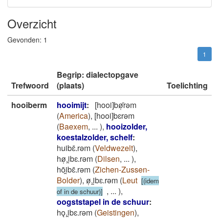
Overzicht
Gevonden:
1
1
Begrip: dialectopgave
Trefwoord
(plaats)
Toelichting
hooiberm
hooimijt
:
[hooi]bø̜̄rǝm
(
America
)
,
[hooi]bɛrǝm
(
Baexem
,
...
)
,
hooizolder,
koestalzolder, schelf
:
huibɛ̄.rǝm
(
Veldwezelt
)
,
hø̜.i̯bɛ.rǝm
(
Dilsen
,
...
)
,
hōi̯bɛ̄.rǝm
(
Zichen-Zussen-
Bolder
)
,
ø̜.i̯bɛ.rǝm
(
Leut
[(idem
,
...
)
,
of in de schuur)]
oogststapel in de schuur
:
hǫ.i̯bɛ.rǝm
(
Geistingen
)
,