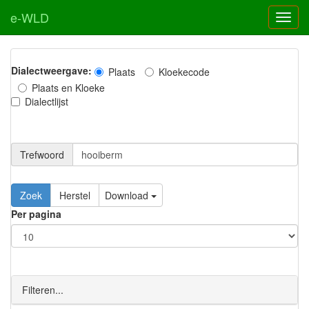
e-WLD
Dialectweergave:
Plaats
Kloekecode
Plaats en Kloeke
Dialectlijst
Trefwoord
Download
Per pagina
Filteren...