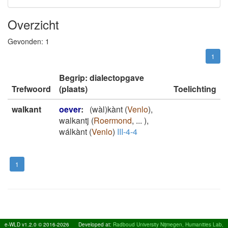
Overzicht
Gevonden:
1
1
Begrip: dialectopgave
Trefwoord
(plaats)
Toelichting
walkant
oever
:
(wàl)kànt
(
Venlo
)
,
walkantj
(
Roermond
,
...
)
,
wálkànt
(
Venlo
)
III-4-4
1
e-WLD v1.2.0 © 2016-2026
Developed at:
Radboud University Nijmegen, Humanities Lab,