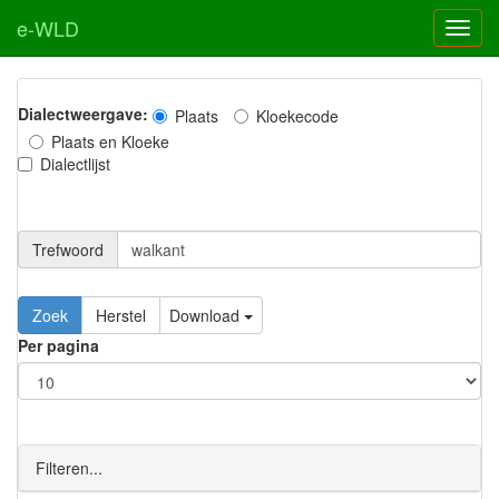
e-WLD
Dialectweergave:
Plaats
Kloekecode
Plaats en Kloeke
Dialectlijst
Trefwoord
Download
Per pagina
Filteren...