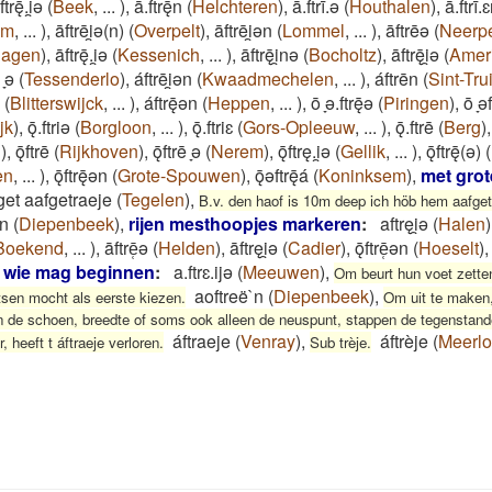
ftrę̄.i̯ǝ
(
Beek
,
...
)
,
ā.ftrę̄n
(
Helchteren
)
,
ā.ftrī.ǝ
(
Houthalen
)
,
ā.ftrī.
em
,
...
)
,
āftrēi̯ǝ(n)
(
Overpelt
)
,
āftrēi̯ǝn
(
Lommel
,
...
)
,
āftrēǝ
(
Neerpe
hagen
)
,
āftrę̄.i̯ǝ
(
Kessenich
,
...
)
,
āftrę̄i̯nǝ
(
Bocholtz
)
,
āftrę̄i̯ǝ
(
Amer
 ̞ǝ
(
Tessenderlo
)
,
áftrēi̯ǝn
(
Kwaadmechelen
,
...
)
,
áftrēn
(
Sint-Tru
(
Blitterswijck
,
...
)
,
áftrę̄ǝn
(
Heppen
,
...
)
,
ō ̞ǝ.ftrę̄ǝ
(
Piringen
)
,
ō ̞ǝ
jk
)
,
ǭ.ftriǝ
(
Borgloon
,
...
)
,
ǭ.ftriɛ
(
Gors-Opleeuw
,
...
)
,
ǭ.ftrē
(
Berg
)
n
)
,
ǭftrē
(
Rijkhoven
)
,
ǭftrē ̞ǝ
(
Nerem
)
,
ǭftrę.i̯ǝ
(
Gellik
,
...
)
,
ǭftrę̄(ǝ)
(
en
,
...
)
,
ǭftrę̄ǝn
(
Grote-Spouwen
)
,
ǭǝftrę̄á
(
Koninksem
)
,
met grot
get aafgetraeje
(
Tegelen
)
,
B.v. den haof is 10m deep ich höb hem aafge
ǝn
(
Diepenbeek
)
,
rijen mesthoopjes markeren
:
aftręi̯ǝ
(
Halen
)
Boekend
,
...
)
,
āftrē̜ǝ
(
Helden
)
,
āftręi̯ǝ
(
Cadier
)
,
ǭftrē̜ǝn
(
Hoeselt
)
 wie mag beginnen
:
a.ftrɛ.ijə
(
Meeuwen
)
,
Om beurt hun voet zetten
aoftreë`n
(
Diepenbeek
)
,
tsen mocht als eerste kiezen.
Om uit te maken,
an de schoen, breedte of soms ook alleen de neuspunt, stappen de tegenstand
áftraeje
(
Venray
)
,
áftrèje
(
Meerlo
 heeft t áftraeje verloren.
Sub trèje.