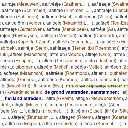
a.ftrɛ.jə
(
Meeuwen
)
,
aa.ftrééjə
(
Grathem
,
...
)
,
aaf traeje
(
Swalm
,
aaf-trēēje
(
Schimmert
)
,
aaftrae
(
Klimmen
,
...
)
,
aaftraeje
(
Bleric
ftreden
(
Schinnen
)
,
aaftreen
(
Eksel
)
,
aaftreenne
(
Vijlen
)
,
aaftrei
o
)
,
aaftreië(n)
(
Velden
)
,
aaftreje
(
Maastricht
,
...
)
,
aaftreë
(
Ten-Es
aaftrēējə
(
Guttecoven
)
,
aaftrĕë
(
Merkelbeek
)
,
aaftrè͂je
(
As
)
,
aaftr
trèjen
(
Heythuysen
)
,
aaftrèjə
(
Montfort
)
,
aaftrèè
(
Doenrade
)
,
aaft
aaftréjə
(
Kapel-in-t-Zand
)
,
aaftréé
(
Doenrade
,
...
)
,
aaftrééje
(
Hor
sbroek
)
,
aaftrêje
(
Stein
)
,
aahftraeje
(
Herten (bij Roermond)
)
,
af
euk
)
,
aftreie
(
Maastricht
)
,
aftreiën
(
Meerlo
)
,
aftreje
(
Oirlo
)
,
aftrēə
(
aftrēͅən
(
Heppen
,
...
)
,
aftrē̝ͅə
(
Tessenderlo
)
,
aftriə
(
Linkhout
)
,
aftrè
tréé
(
Loksbergen
)
,
aftrééje
(
Meijel
)
,
aftrééjə
(
Meijel
)
,
aftrëeen
(
Z
)
,
aoftrèje
(
Maastricht
)
,
āāftrééjə
(
Roermond
)
,
āftrieͅn
(
Houthalen
,
áftrééjə
(
Gennep
)
,
ááftreëne
(
Kunrade
)
,
ááftrèa
(
Doenrade
)
,
ááf
jje
(
Maastricht
)
,
‧āftr‧eͅanə
(
Eys
)
,
afstand met gelijkmatige schreden a
̯ǝn
(
Kwaadmechelen
)
,
de grond vasttreden, aanstampen
:
af
)
,
het land aftreden
:
aftre ̝ǝ
(
Velm
)
,
aftrei̯ǝ
(
Nieuwerkerken
)
,
af
dert
)
,
aftręi̯ǝ
(
Melveren
)
,
aftręǝn
(
Tessenderlo
)
,
aftrę̄i̯ǝ
(
Aijen
,
...
ftręi̯ǝ
(
As
,
...
)
,
ã.ftrę̄.n
(
Hechtel
,
...
)
,
ã.ftrę̄.ǝn
(
Eksel
)
,
ãftr ̇ēǝ
(
Sitt
n
,
...
)
,
ãftrę̄(ǝ)
(
Brunssum
,
...
)
,
ãftrę̄.i̯ǝn
(
Rotem
)
,
ãftrę̄i̯ǝn
(
Koerse
.
)
,
ā.ftrē.n
(
Overpelt
)
,
ā.ftrēǝ
(
Heusden
)
,
ā.ftrēǝn
(
Koersel
,
...
)
,
ā.