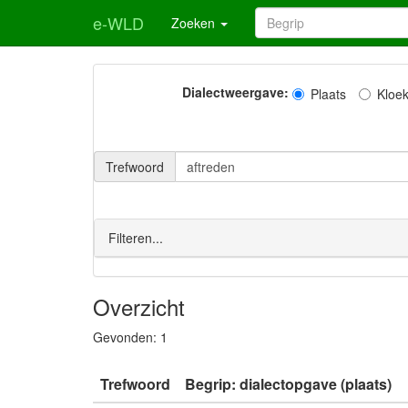
e-WLD
Zoeken
Dialectweergave:
Plaats
Kloe
Trefwoord
Filteren...
Overzicht
Gevonden:
1
Trefwoord
Begrip: dialectopgave (plaats)