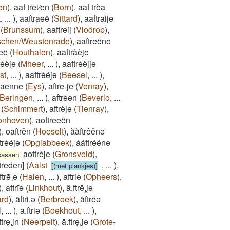
en
)
,
aaf trei⁄en
(
Born
)
,
aaf trèa
k
,
...
)
,
aaftraeë
(
Sittard
)
,
aaftraije
(
Brunssum
)
,
aaftreij
(
Vlodrop
)
,
schen/Weustenrade
)
,
aaftreëne
ieë
(
Houthalen
)
,
aaftràèje
rèèje
(
Mheer
,
...
)
,
aaftrèèjje
st
,
...
)
,
aaftrééjə
(
Beesel
,
...
)
,
traenne
(
Eys
)
,
aftre-je
(
Venray
)
,
Beringen
,
...
)
,
aftrēən
(
Beverlo
,
...
(
Schimmert
)
,
aftrèje
(
Tienray
)
,
onhoven
)
,
aoftreeën
)
,
oaftrên
(
Hoeselt
)
,
ààftrêênə
trééjə
(
Opglabbeek
)
,
ááftréénə
aoftrèje
(
Gronsveld
)
,
fpassen
[treden]
(
Aalst
,
...
)
,
[(met plankjes)]
trē ̝ǝ
(
Halen
,
...
)
,
aftriǝ
(
Opheers
)
,
)
,
aftrīǝ
(
Linkhout
)
,
ã.ftrē.i̯ǝ
ard
)
,
ãftri.ǝ
(
Berbroek
)
,
ãftrēǝ
l
,
...
)
,
ā.ftriǝ
(
Boekhout
,
...
)
,
ftrę.i̯n
(
Neerpelt
)
,
ā.ftrę.i̯ǝ
(
Grote-