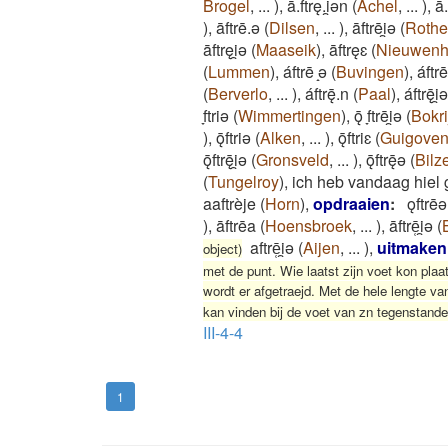
Brogel
,
...
)
,
ā.ftrę.i̯ǝn
(
Achel
,
...
)
,
ā.
)
,
āftrē.ǝ
(
Dilsen
,
...
)
,
āftrēi̯ǝ
(
Roth
āftręi̯ǝ
(
Maaseik
)
,
āftręɛ
(
Nieuwen
(
Lummen
)
,
áftrē ̝ǝ
(
Buvingen
)
,
áftrē
(
Berverlo
,
...
)
,
áftrę̄.n
(
Paal
)
,
áftrę̄i̯ǝ
̞ftriǝ
(
Wimmertingen
)
,
ǭ ̞ftrēi̯ǝ
(
Bokri
)
,
ǭftriǝ
(
Alken
,
...
)
,
ǭftriɛ
(
Guigove
ǭftrę̄i̯ǝ
(
Gronsveld
,
...
)
,
ǭftrę̄ǝ
(
Bilz
(
Tungelroy
)
,
ich heb vandaag hiel 
aaftrèje
(
Horn
)
,
opdraaien
:
ǫftrē
)
,
āftrēa
(
Hoensbroek
,
...
)
,
āftrē̜i̯ǝ
(
aftrē̜i̯ǝ
(
Aijen
,
...
)
,
uitmaken
object)
met de punt. Wie laatst zijn voet kon plaa
wordt er afgetraejd. Met de hele lengte v
kan vinden bij de voet van zn tegenstander,
III-4-4
1