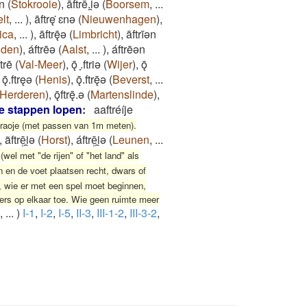
ɛn
(
Stokrooie
)
,
āftrē.i̯ǝ
(
Boorsem
,
...
lt
,
...
)
,
āftrę ̇ɛnǝ
(
Nieuwenhagen
)
,
ica
,
...
)
,
āftrę̄ǝ
(
Limbricht
)
,
āftrīǝn
iden
)
,
áftrēǝ
(
Aalst
,
...
)
,
áftrēǝn
ftrē
(
Val-Meer
)
,
ǭ ̞.ftriǝ
(
Wijer
)
,
ǭ
,
ǭ.ftręǝ
(
Henis
)
,
ǭ.ftrę̄ǝ
(
Beverst
,
...
Herderen
)
,
ǭftrę̄.ǝ
(
Martenslinde
)
,
e stappen lopen
:
aaftréíje
traoje (met passen van 1m meten).
,
ãftrē̜i̯ǝ
(
Horst
)
,
áftrē̜i̯ǝ
(
Leunen
,
...
,
(wel met "de rijen" of "het land" als
 en de voet plaatsen recht, dwars of
 wie er met een spel moet beginnen,
ers op elkaar toe. Wie geen ruimte meer
,
...
)
I-1
,
I-2
,
I-5
,
II-3
,
III-1-2
,
III-3-2
,