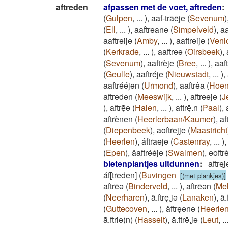
aftreden
afpassen met de voet, aftreden
:
(
Gulpen
,
...
)
,
aaf-trāēje
(
Sevenum
)
(
Ell
,
...
)
,
aaftreane
(
Simpelveld
)
,
aa
aaftreije
(
Amby
,
...
)
,
aaftreijə
(
Venl
(
Kerkrade
,
...
)
,
aaftreə
(
Oirsbeek
)
,
(
Sevenum
)
,
aaftrèje
(
Bree
,
...
)
,
aaf
(
Geulle
)
,
aaftréje
(
Nieuwstadt
,
...
)
,
aaftrééjən
(
Urmond
)
,
aaftrêa
(
Hoen
aftreden
(
Meeswijk
,
...
)
,
aftreeje
(
J
)
,
aftrē̝ə
(
Halen
,
...
)
,
aftrēͅ.n
(
Paal
)
,
aftrènen
(
Heerlerbaan/Kaumer
)
,
af
(
Diepenbeek
)
,
aoftrejje
(
Maastricht
(
Heerlen
)
,
áftraeje
(
Castenray
,
...
)
(
Epen
)
,
âaftrééje
(
Swalmen
)
,
əoftrè
bietenplantjes uitdunnen
:
aftrei
áf[treden]
(
Buvingen
[(met plankjes)]
aftrēǝ
(
Binderveld
,
...
)
,
aftrēǝn
(
Mel
(
Neerharen
)
,
ã.ftrę.i̯ǝ
(
Lanaken
)
,
ã.
(
Guttecoven
,
...
)
,
ãftręǝnǝ
(
Heerle
ā.ftriǝ(n)
(
Hasselt
)
,
ā.ftrē.i̯ǝ
(
Leut
,
..