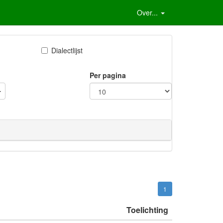
Over...
Dialectlijst
Per pagina
1
Toelichting