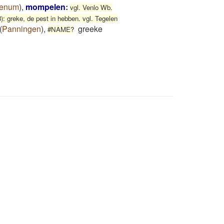
enum
)
,
mompelen
:
vgl. Venlo Wb.
): greke, de pest in hebben. vgl. Tegelen
(
Panningen
)
,
greeke
#NAME?