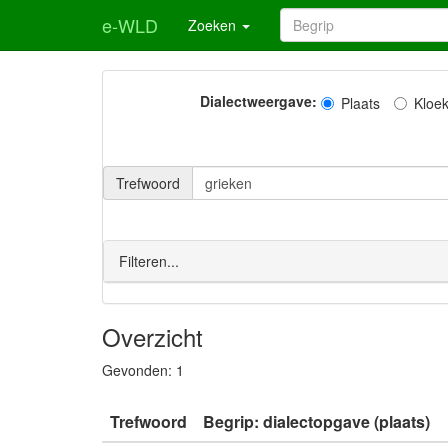
e-WLD
Zoeken
Dialectweergave:
Plaats
Kloe
Trefwoord
Filteren...
Overzicht
Gevonden:
1
Trefwoord
Begrip: dialectopgave (plaats)