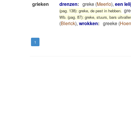
grieken
drenzen
:
greke
(
Meerlo
)
,
een lel
gr
(pag. 138): greke, de pest in hebben.
Wb. (pag. 87): greke, stuurs, bars uitvalle
(
Blerick
)
,
wrokken
:
greeke
(
Hoen
1