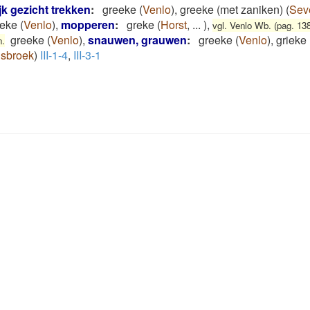
ijk gezicht trekken
:
greeke
(
Venlo
)
,
greeke (met zaniken)
(
Sev
eeke
(
Venlo
)
,
mopperen
:
greke
(
Horst
,
...
)
,
vgl. Venlo Wb. (pag. 138
greeke
(
Venlo
)
,
snauwen, grauwen
:
greeke
(
Venlo
)
,
grieke
n.
sbroek
)
III-1-4
,
III-3-1