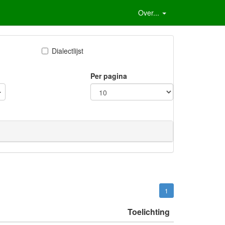
Over...
Dialectlijst
Per pagina
1
Toelichting