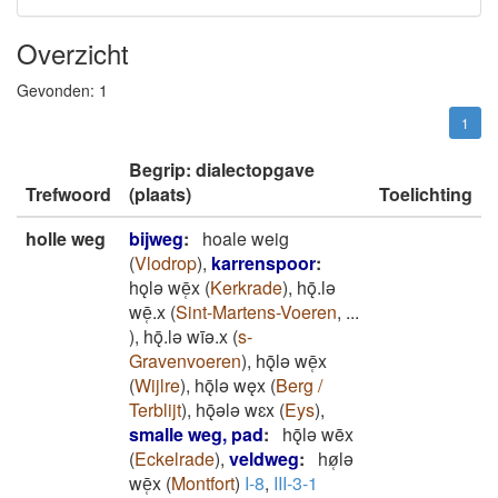
Overzicht
Gevonden:
1
1
Begrip: dialectopgave
Trefwoord
(plaats)
Toelichting
holle weg
bijweg
:
hoale weig
(
Vlodrop
)
,
karrenspoor
:
hǫlǝ wē̜x
(
Kerkrade
)
,
hǭ.lǝ
wē̜.x
(
Sint-Martens-Voeren
,
...
)
,
hǭ.lǝ wīǝ.x
(
s-
Gravenvoeren
)
,
hǭlǝ wē̜x
(
Wijlre
)
,
hǭlǝ węx
(
Berg /
Terblijt
)
,
hǭǝlǝ wɛx
(
Eys
)
,
smalle weg, pad
:
hǭlǝ wēx
(
Eckelrade
)
,
veldweg
:
hø̜lǝ
wē̜x
(
Montfort
)
I-8
,
III-3-1