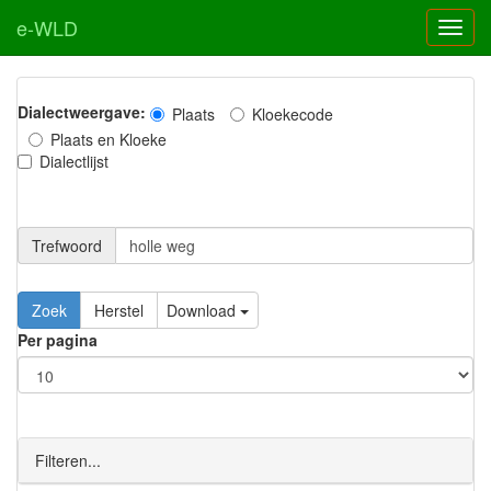
e-WLD
Dialectweergave:
Plaats
Kloekecode
Plaats en Kloeke
Dialectlijst
Trefwoord
Download
Per pagina
Filteren...