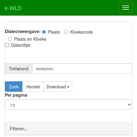
e-WLD
Dialectweergave:
Plaats
Kloekecode
Plaats en Kloeke
Dialectlijst
Trefwoord
Download
Per pagina
Filteren...