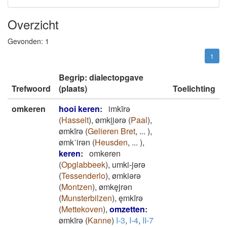
Overzicht
Gevonden:
1
1
Begrip: dialectopgave
Trefwoord
(plaats)
Toelichting
omkeren
hooi keren
:
imkīrǝ
(
Hasselt
)
,
ømkii̯ǝrǝ
(
Paal
)
,
ømkīrǝ
(
Gelieren Bret
,
...
)
,
ømk˙irǝn
(
Heusden
,
...
)
,
keren
:
omkeren
(
Opglabbeek
)
,
umki-jǝrǝ
(
Tessenderlo
)
,
ømkiǝrǝ
(
Montzen
)
,
ømkęjrǝn
(
Munsterbilzen
)
,
ęmkīrǝ
(
Mettekoven
)
,
omzetten
:
ømkīrǝ
(
Kanne
)
I-3
,
I-4
,
II-7