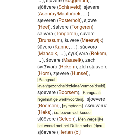
...
)
,
sjūvere
(
Buggenum
)
,
sjôêvere
(
Schinveld
)
,
sjøvere
(
Asenray/Maalbroek
,
...
)
,
sjøveren
(
Posterholt
)
,
sjøwe
(
Heel
)
,
šaivere
(
Tongeren
)
,
šaivərə
(
Tongeren
)
,
šuvere
(
Brunssum
)
,
šuvərə
(
Meeswijk
)
,
šūvərə
(
Kanne
,
...
)
,
šŭəvərə
(
Maaseik
,
...
)
,
šy(3)̄vərə
(
Rekem
,
...
)
,
šøvərə
(
Maaseik
)
,
zech
šy(3)̄vərə
(
Rekem
)
,
zich sjuuvere
(
Horn
)
,
zjøvere
(
Hunsel
)
,
[Paragraaf:
leven/gezondheid/ziekte/vermoeidheid].
sjoevere
(
Boorsem
)
,
[Paragraaf:
sjoevere
regelmatige werkwoorden].
(
Boorsem
)
,
skøuvəruə
[symptoom]
(
Heks
)
,
i.e. beven v.d. koude.
sjōēvere
(
Geleen
)
,
Men vergelijke
het woord met het Duitse schau(d)ern.
sjóevere
(
Herten (bij