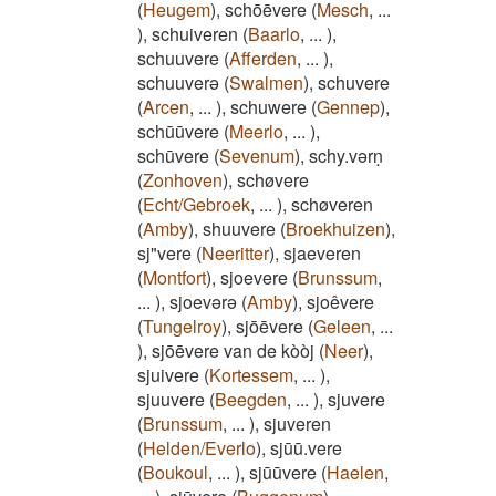
(
Heugem
)
,
schōēvere
(
Mesch
,
...
)
,
schuiveren
(
Baarlo
,
...
)
,
schuuvere
(
Afferden
,
...
)
,
schuuverə
(
Swalmen
)
,
schuvere
(
Arcen
,
...
)
,
schuwere
(
Gennep
)
,
schūūvere
(
Meerlo
,
...
)
,
schūvere
(
Sevenum
)
,
schy.vərṇ
(
Zonhoven
)
,
schøvere
(
Echt/Gebroek
,
...
)
,
schøveren
(
Amby
)
,
shuuvere
(
Broekhuizen
)
,
sj"vere
(
Neeritter
)
,
sjaeveren
(
Montfort
)
,
sjoevere
(
Brunssum
,
...
)
,
sjoevərə
(
Amby
)
,
sjoêvere
(
Tungelroy
)
,
sjōēvere
(
Geleen
,
...
)
,
sjōēvere van de kòòj
(
Neer
)
,
sjuivere
(
Kortessem
,
...
)
,
sjuuvere
(
Beegden
,
...
)
,
sjuvere
(
Brunssum
,
...
)
,
sjuveren
(
Helden/Everlo
)
,
sjūū.vere
(
Boukoul
,
...
)
,
sjūūvere
(
Haelen
,