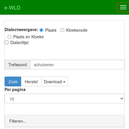
e-WLD
Dialectweergave:
Plaats
Kloekecode
Plaats en Kloeke
Dialectlijst
Trefwoord
Download
Per pagina
Filteren...