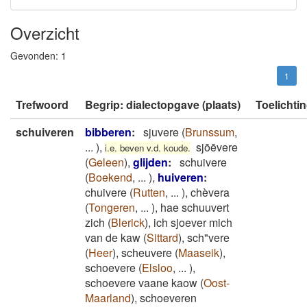
Overzicht
Gevonden:
1
1
Trefwoord
Begrip: dialectopgave (plaats)
Toelichti
schuiveren
bibberen
:
sjuvere
(
Brunssum
,
...
)
,
sjōēvere
i.e. beven v.d. koude.
(
Geleen
)
,
glijden
:
schuivere
(
Boekend
,
...
)
,
huiveren
:
chuivere
(
Rutten
,
...
)
,
chèvera
(
Tongeren
,
...
)
,
hae schuuvert
zich
(
Blerick
)
,
ich sjoever mich
van de kaw
(
Sittard
)
,
sch"vere
(
Heer
)
,
scheuvere
(
Maaseik
)
,
schoevere
(
Elsloo
,
...
)
,
schoevere vaane kaow
(
Oost-
Maarland
)
,
schoeveren