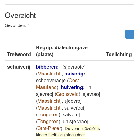
Overzicht
Gevonden:
1
1
Begrip: dialectopgave
Trefwoord
(plaats)
Toelichting
schuiverij
bibberen
:
(sjevraoje)
(
Maastricht
)
,
huiverig
:
schoeveraoje
(
Oost-
Maarland
)
,
huivering
:
n
sjevraoj
(
Gronsveld
)
,
sjevraoj
(
Maastricht
)
,
sjoevroj
(
Maastricht
)
,
šaivereoͅij
(
Tongeren
)
,
šaivəroj
(
Tongeren
)
,
un sje vraoj
(
Sint-Pieter
)
,
De vorm sjêvëròi is
klaarblijkelijk ontstaan door