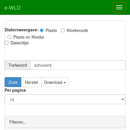
e-WLD
Dialectweergave:
Plaats
Kloekecode
Plaats en Kloeke
Dialectlijst
Trefwoord
Download
Per pagina
Filteren...