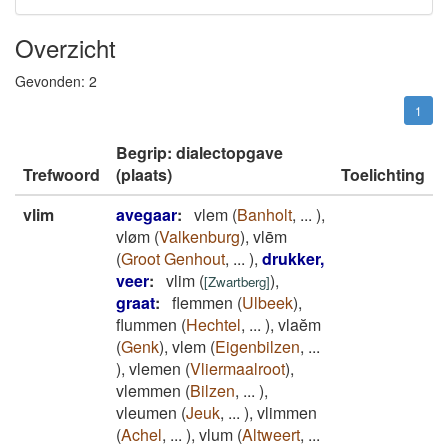
Overzicht
Gevonden:
2
1
Begrip: dialectopgave
Trefwoord
(plaats)
Toelichting
vlim
avegaar
:
vlem
(
Banholt
,
...
)
,
vløm
(
Valkenburg
)
,
vlēm
(
Groot Genhout
,
...
)
,
drukker,
veer
:
vlim
(
)
,
[
Zwartberg
]
graat
:
flemmen
(
Ulbeek
)
,
flummen
(
Hechtel
,
...
)
,
vlaĕm
(
Genk
)
,
vlem
(
Eigenbilzen
,
...
)
,
vlemen
(
Vliermaalroot
)
,
vlemmen
(
Bilzen
,
...
)
,
vleumen
(
Jeuk
,
...
)
,
vlimmen
(
Achel
,
...
)
,
vlum
(
Altweert
,
...