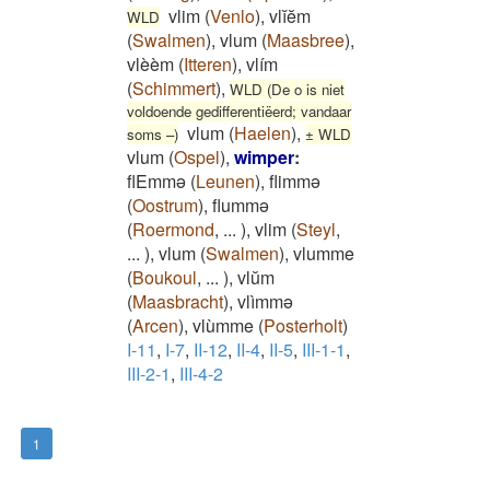
vlim
(
Venlo
)
,
vlĭĕm
WLD
(
Swalmen
)
,
vlum
(
Maasbree
)
,
vlèèm
(
Itteren
)
,
vlím
(
Schimmert
)
,
WLD (De o is niet
voldoende gedifferentiëerd; vandaar
vlum
(
Haelen
)
,
soms –)
± WLD
vlum
(
Ospel
)
,
wimper
:
flEmmə
(
Leunen
)
,
flimmə
(
Oostrum
)
,
flummə
(
Roermond
,
...
)
,
vlim
(
Steyl
,
...
)
,
vlum
(
Swalmen
)
,
vlumme
(
Boukoul
,
...
)
,
vlŭm
(
Maasbracht
)
,
vlìmmə
(
Arcen
)
,
vlùmme
(
Posterholt
)
I-11
,
I-7
,
II-12
,
II-4
,
II-5
,
III-1-1
,
III-2-1
,
III-4-2
1