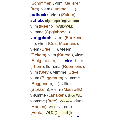
(
Schimmert
)
,
vlim
(
Gelieren
Bret
)
,
vløm
(
Lummen
,
...
)
,
puthaak
:
vløm
(
Zolder
)
,
schub
:
eigen spellingsysteem
vlim
(
Meerlo
)
,
WBD/WLD
vlimmə
(
Opglabbeek
)
,
vangplooi
:
vlem
(
Boekend
,
...
)
,
vløm
(
Oost-Maarland
)
,
vlēm
(
Bree
,
...
)
,
vlēǝm
(
Rekem
)
,
vlīm
(
Kinrooi
)
,
vlɛi̯m
(
Einighausen
,
...
)
,
vin
:
flum
(
Thorn
)
,
flum:mə
(
Roermond
)
,
vlim
(
Steyl
)
,
vlimme
(
Steyl
)
,
vlum
(
Buggenum
)
,
vlumme
(
Buggenum
,
...
)
,
vlöm
(
Stokkem
)
,
vlø.m
(
Meeswijk
)
,
vlø.mmə
(
Lanaken
)
,
Bree Wb.
vlömme
(
Bree
)
,
vlum
Veldeke
(
Haelen
)
,
vlimmə
WLD
(
Venlo
)
,
WLD (? - moeilijk