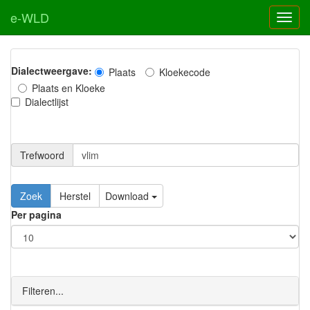
e-WLD
Dialectweergave:
Plaats
Kloekecode
Plaats en Kloeke
Dialectlijst
Trefwoord
Download
Per pagina
Filteren...