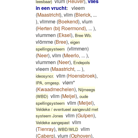
vlúm
(
Reuver
)
,
vlies
leesbaar)
in een vrucht
:
vleem
(
Maastricht
)
,
vlim
(
Blerick
,
...
)
,
vlimme
(
Boekend
)
,
vlum
(
Herten (bij Roermond)
,
...
)
,
vlummen
(
Eksel
)
,
Bree Wb.
vlömme
(
Bree
)
,
eigen
(vlimmen)
spellingsysteem
(
Neer
)
,
vlim
(
Meerlo
,
...
)
,
vlummen
(
Neer
)
,
Endepols
vleem
(
Maastricht
,
...
)
,
vlim
(
Hoensbroek
)
,
ideosyncr.
vløm*
IPA, omgesp.
(
Kwaadmechelen
)
,
Nijmeegs
vlim
(
Meijel
)
,
(WBD)
oude
vlim
(
Meijel
)
,
spellingsysteem
Veldeke / eventueel aangevuld met
vlim
(
Gulpen
)
,
systeem Jones
vlim
Veldeke aangepast
(
Tienray
)
,
vlim
WBD/WLD
(
Caberg
)
,
vlum
(
Ophoven
)
,