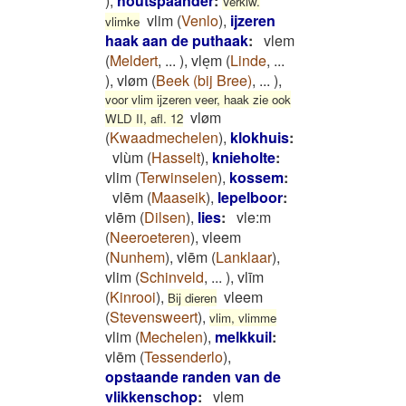
)
,
houtspaander
:
Verklw.
vlim
(
Venlo
)
,
ijzeren
vlimke
haak aan de puthaak
:
vlem
(
Meldert
,
...
)
,
vleͅm
(
Linde
,
...
)
,
vløm
(
Beek (bij Bree)
,
...
)
,
voor vlim ijzeren veer, haak zie ook
vløm
WLD II, afl. 12
(
Kwaadmechelen
)
,
klokhuis
:
vlùm
(
Hasselt
)
,
knieholte
:
vlim
(
Terwinselen
)
,
kossem
:
vlēm
(
Maaseik
)
,
lepelboor
:
vlēm
(
Dilsen
)
,
lies
:
vle:m
(
Neeroeteren
)
,
vleem
(
Nunhem
)
,
vlēm
(
Lanklaar
)
,
vlim
(
Schinveld
,
...
)
,
vlīm
(
Kinrooi
)
,
vleem
Bij dieren
(
Stevensweert
)
,
vlim, vlimme
vlim
(
Mechelen
)
,
melkkuil
:
vlēm
(
Tessenderlo
)
,
opstaande randen van de
vlikkenschop
:
vlem