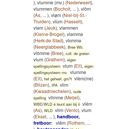
)
,
vlumme (mv.)
(
Nederweert
)
,
vlummen
(
Bocholt
,
...
)
,
vlöm
(
As
,
...
)
,
vløͅm
(
Niel-bij-St.-
Truiden
)
,
vlùm
(
Hasselt
)
,
vləm
(
Jeuk
)
,
vləmmen
(
Kleine-Brogel
)
,
vləmmə
(
Herk-de-Stad
)
,
vlɛmmə
(
Neerglabbeek
)
,
Bree Wb.
vlömme
(
Bree
)
,
coll. de graten
vlum
(
Grathem
)
,
eigen
vlum
(
Ell
)
,
spellingsysteem
eigen
vlumme
spellingsysteem mv.
(
Ell
)
,
vlèm(me)
het geheel: gro?t
(
Bilzen
)
,
vlim
IPA
(
Kwaadmechelen
)
,
oude
vlimme
(
Meijel
)
,
spelling
vlém
WBD/WLD é leunt aan bij ö
(
As
)
,
vlim
(
Venlo
)
,
vlum
WLD
(
Eksel
,
...
)
,
handboor,
fretboor
:
vlēm
(
Rothem
,
...