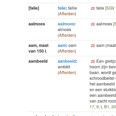
[falie]
falie
:
fallie
falie
[SGV 
(
Afferden
)
aalmoes
aalmoes
:
aalmoes
[
almoes
(
Afferden
)
aam, maat
aam
:
oam
aam (maat
van 150 l.
(
Afferden
)
aambeeld
aanbeeld
:
Een gietij
ambēlt
hoorn zijn be
(
Afferden
)
baan, wordt g
schroodbeitel 
het aambeeld 
en een stuikb
een aambeeld 
van zacht rood
17, 9; L B1, 2