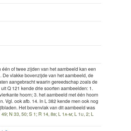
an één of twee zijden van het aambeeld kan een
n. De vlakke bovenzijde van het aambeeld, de
gaten aangebracht waarin gereedschap zoals de
r uit Q 121 kende drie soorten aambeelden: 1.
vierkante hoorn; 3. het aambeeld met één hoorn
. Vgl. ook afb. 14. In L 382 kende men ook nog
ijlbladen. Het bovenvlak van dit aambeeld was
 49; N 33, 50; S 1; R 14, 8b; L 1a-m; L 1u, 2; L