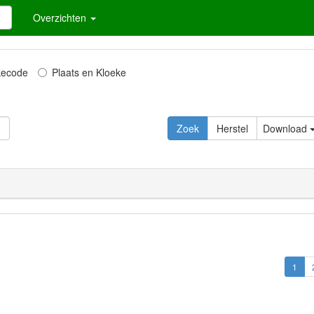
Overzichten
kecode
Plaats en Kloeke
Zoek
Herstel
Download
1