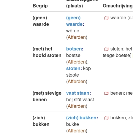
Begrip
(plaats)
Omschrijving
(geen)
(geen)
waarde (da
waarde
waarde
:
wêrde
(
Afferden
)
(met) het
botsen
:
stoten: het
hoofd stoten
boetse
teege boetse]
(
Afferden
)
,
stoten
:
kop
stoote
(
Afferden
)
(met) stevige
vast staan
:
benen: met
benen
hej stöt vaast
(
Afferden
)
(zich)
(zich) bukken
:
bukken, zi
bukken
bukke
(
Afferden
)