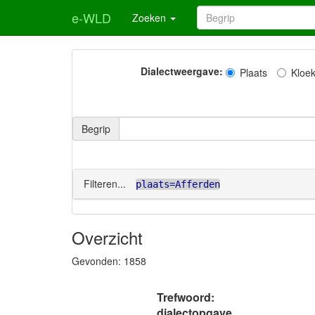
e-WLD
Zoeken
Dialectweergave:
Plaats
Kloe
Begrip
Filteren...
plaats=Afferden
Overzicht
Gevonden:
1858
Trefwoord:
dialectopgave