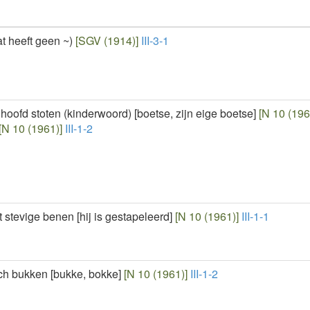
t heeft geen ~)
[SGV (1914)]
III-3-1
 hoofd stoten (kinderwoord) [boetse, zijn eige boetse]
[N 10 (196
[N 10 (1961)]
III-1-2
 stevige benen [hij is gestapeleerd]
[N 10 (1961)]
III-1-1
ch bukken [bukke, bokke]
[N 10 (1961)]
III-1-2