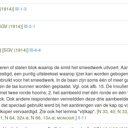
(1914)]
III-1-3
SGV (1914)]
III-3-1
)
[SGV (1914)]
III-4-4
zeren of stalen blok waarop de smid het smeedwerk uitvoert. A
vestigd, een puntig uitsteeksel waarop ijzer kan worden geboge
ebruikt voor het smeedwerk. In de baan zijn soms één of meer 
en de tas kunnen worden geplaatst. Vgl. ook afb. 15. De invulle
met twee ronde hoorns; 2. het aambeeld met één ronde en één 
lok. Ook andere respondenten vermeldden deze drie aambeelden
dat speciaal gebruikt werd bij het aanbrengen van de kap op v
koper vervaardigd. Zie ook het lemma "vijlkap".
[N 33, 40; N 33,
01; N 64, 32a-b; N 66, 13a-b; monogr.]
II-11