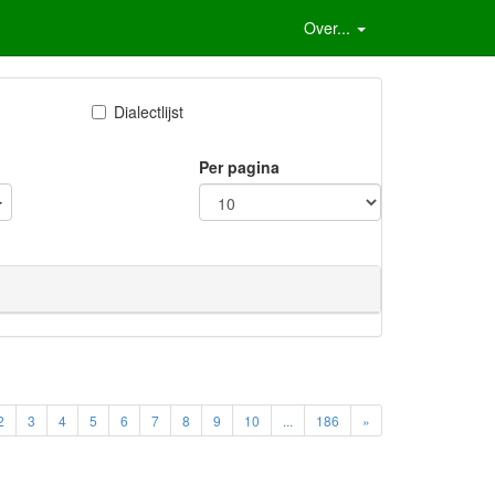
Over...
Dialectlijst
Per pagina
2
3
4
5
6
7
8
9
10
...
186
»