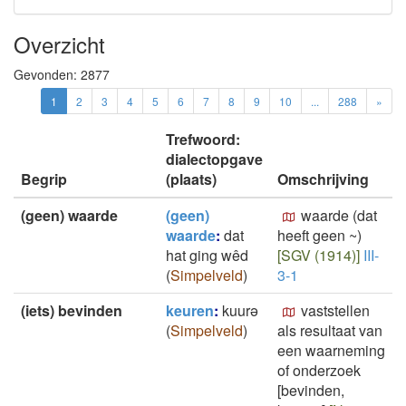
Overzicht
Gevonden:
2877
1
2
3
4
5
6
7
8
9
10
...
288
»
Trefwoord:
dialectopgave
Begrip
(plaats)
Omschrijving
(geen) waarde
(geen)
waarde (dat
waarde
:
dat
heeft geen ~)
hat ging wêd
[SGV (1914)]
III-
(
Simpelveld
)
3-1
(iets) bevinden
keuren
:
kuurə
vaststellen
(
Simpelveld
)
als resultaat van
een waarneming
of onderzoek
[bevinden,