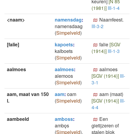
keuren]
[N 85
(1981)]
III-1-4
<naam>
namensdag
:
Naamfeest.
namensdaag
III-3-2
(
Simpelveld
)
[falie]
kapoets
:
falie
[SGV
kalboets
(1914)]
III-1-3
(
Simpelveld
)
aalmoes
aalmoes
:
aalmoes
alemoos
[SGV (1914)]
III-
(
Simpelveld
)
3-1
aam, maat van 150
aam
:
oam
aam (maat)
l.
(
Simpelveld
)
[SGV (1914)]
III-
4-4
aambeeld
amboss
:
Een
ambǫs
gietijzeren of
(
Simpelveld
)
,
stalen blok