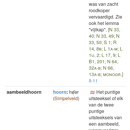
was van zacht
roodkoper
vervaardigd. Zie
ook het lemma
"vijlkap".
[N 33,
40; N 33, 49; N
33, 50; S 1; R
14, 8b; L 1a-m; L
1u, 2; L 17, 9; L
B1, 201; N 64,
32a-b; N 66,
13a-b; monogr.]
II-11
aambeeldhoorn
hoorn
:
hø̜̄ǝr
Het puntige
(
Simpelveld
)
uitsteeksel of elk
van de twee
puntige
uitsteeksels van
een aambeeld,