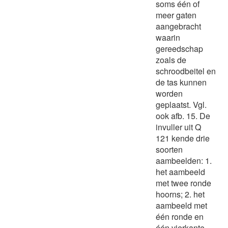
soms één of
meer gaten
aangebracht
waarin
gereedschap
zoals de
schroodbeitel en
de tas kunnen
worden
geplaatst. Vgl.
ook afb. 15. De
invuller uit Q
121 kende drie
soorten
aambeelden: 1.
het aambeeld
met twee ronde
hoorns; 2. het
aambeeld met
één ronde en
één vierkante