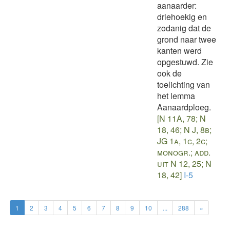
aanaarder:
driehoekig en
zodanig dat de
grond naar twee
kanten werd
opgestuwd. Zie
ook de
toelichting van
het lemma
Aanaardploeg.
[N 11A, 78; N
18, 46; N J, 8b;
JG 1a, 1c, 2c;
monogr.; add.
uit N 12, 25; N
18, 42]
I-5
1
2
3
4
5
6
7
8
9
10
...
288
»