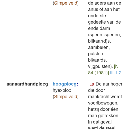
(
Simpelveld
)
de aders aan de
anus of aan het
onderste
gedeelte van de
endeldarm
(speen, spenen,
blikaar(d)s,
aambeien,
puisten,
bikaards,
vijgpuisten).
[N
84 (1981)]
III-1-2
aanaardhandploeg
hoogploeg
:
De aanhoger
hȳǝxplōx
die door
(
Simpelveld
)
mankracht wordt
voortbewogen,
hetzij door één
man getrokken;
in dat geval
werd de steel