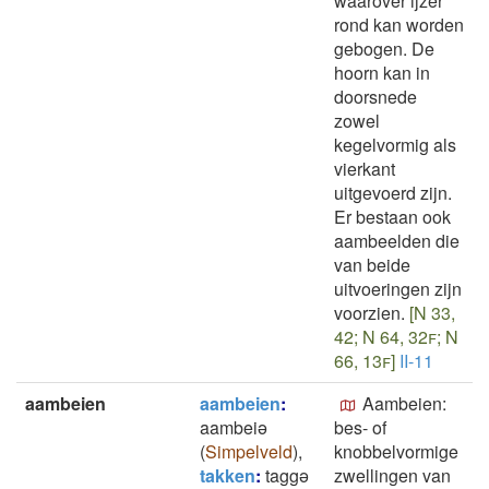
waarover ijzer
rond kan worden
gebogen. De
hoorn kan in
doorsnede
zowel
kegelvormig als
vierkant
uitgevoerd zijn.
Er bestaan ook
aambeelden die
van beide
uitvoeringen zijn
voorzien.
[N 33,
42; N 64, 32f; N
66, 13f]
II-11
aambeien
aambeien
:
Aambeien:
aambeiə
bes- of
(
Simpelveld
)
,
knobbelvormige
takken
:
taggə
zwellingen van