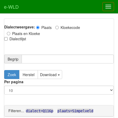
e-WLD
Dialectweergave:
Plaats
Kloekecode
Plaats en Kloeke
Dialectlijst
Begrip
Zoek
Herstel
Download
Per pagina
Filteren...
dialect=Q116p
plaats=Simpelveld