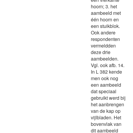
hoorn; 3. het
aambeeld met
één hoorn en
een stuikblok.
Ook andere
respondenten
vermeldden
deze drie
aambeelden.
Vgl. ook afb. 14.
In L 382 kende
men ook nog
een aambeeld
dat speciaal
gebruikt werd bij
het aanbrengen
van de kap op
vijlbladen. Het
bovenvlak van
dit aambeeld