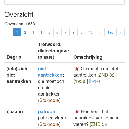
Overzicht
Gevonden:
1858
1
2
3
4
5
6
7
8
9
10
...
186
»
Trefwoord:
dialectopgave
Begrip
(plaats)
Omschrijving
(iets) zich
niet
Ge moet u dat niet
niet
aantrekken
:
aantrekken
[ZND 32
aantrekken
dje moet och
(1939)]
III-1-4
da nie
aantrékken
(
Stokrooie
)
<naam>
patroon
:
Hoe heet: het
patroen vieren
naamfeest van iemand
(
Stokrooie
)
,
vieren?
[ZND 32