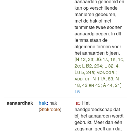
aanaarden genoemd en
kan op verschillende
manieren gebeuren,
met de hak of met
tenminste twee soorten
aanaardploegen. In dit
lemma staan de
algemene termen voor
het aanaarden bijeen.
[N 12, 23; JG 1a, 1b, 1c,
2c; L B2, 294; L 32, 4;
Lu 5, 24b; monogr.;
add. uit N 11A, 83; N
18, 42 en 43; A 44, 21]
I-5
aanaardhak
hak
:
hak
Het
(
Stokrooie
)
handgereedschap dat
bij het aanaarden wordt
gebruikt. Meer dan één
zegsman geeft aan dat