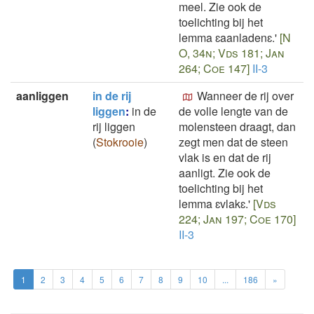
meel. Zie ook de
toelichting bij het
lemma ɛaanladenɛ.'
[N
O, 34n; Vds 181; Jan
264; Coe 147]
II-3
aanliggen
in de rij
Wanneer de rij over
liggen
:
in de
de volle lengte van de
rij liggen
molensteen draagt, dan
(
Stokrooie
)
zegt men dat de steen
vlak is en dat de rij
aanligt. Zie ook de
toelichting bij het
lemma ɛvlakɛ.'
[Vds
224; Jan 197; Coe 170]
II-3
1
2
3
4
5
6
7
8
9
10
...
186
»