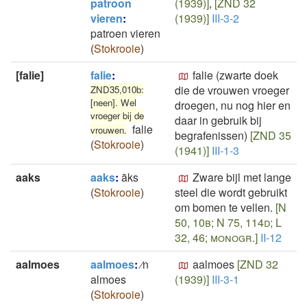
patroon
(1939)]
,
[ZND 32
vieren
:
(1939)]
III-3-2
patroen vieren
(
Stokrooie
)
[falie]
falie
:
falie (zwarte doek
die de vrouwen vroeger
ZND35,010b:
[neen]. Wel
droegen, nu nog hier en
vroeger bij de
daar in gebruik bij
falie
vrouwen.
begrafenissen)
[ZND 35
(
Stokrooie
)
(1941)]
III-1-3
aaks
aaks
:
āks
Zware bijl met lange
(
Stokrooie
)
steel die wordt gebruikt
om bomen te vellen.
[N
50, 10b; N 75, 114d; L
32, 46; monogr.]
II-12
aalmoes
aalmoes
:
⁄n
aalmoes
[ZND 32
almoes
(1939)]
III-3-1
(
Stokrooie
)