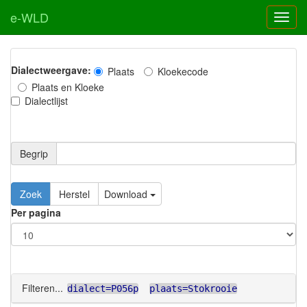
e-WLD
Dialectweergave:
Plaats
Kloekecode
Plaats en Kloeke
Dialectlijst
Begrip
Zoek
Herstel
Download
Per pagina
Filteren...
dialect=P056p
plaats=Stokrooie