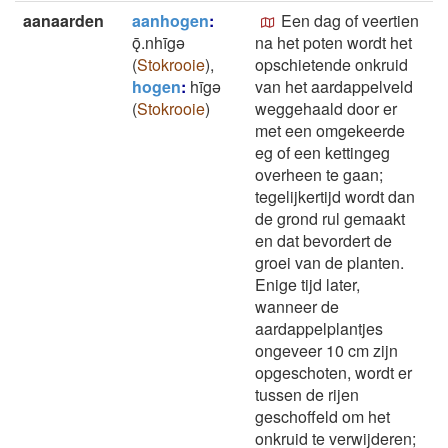
aanaarden
aanhogen
:
Een dag of veertien
ǭ.nhīgǝ
na het poten wordt het
(
Stokrooie
)
,
opschietende onkruid
hogen
:
hīgǝ
van het aardappelveld
(
Stokrooie
)
weggehaald door er
met een omgekeerde
eg of een kettingeg
overheen te gaan;
tegelijkertijd wordt dan
de grond rul gemaakt
en dat bevordert de
groei van de planten.
Enige tijd later,
wanneer de
aardappelplantjes
ongeveer 10 cm zijn
opgeschoten, wordt er
tussen de rijen
geschoffeld om het
onkruid te verwijderen;