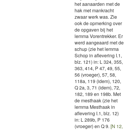
het aanaarden met de
hak met mankracht
zwaar werk was. Zie
ook de opmerking over
de opgaven bij het
lemma Vorentrekker. Er
werd aangeaard met de
schup (zie het lemma
Schop in aflevering I.1,
blz. 121) in: L 324, 355,
363, 414, P 47, 49, 55,
56 (vroeger), 57, 58,
118a, 119 (idem), 120,
Q 2a, 3, 71 (idem), 72,
182, 189 en 198b. Met
de mesthaak (zie het
lemma Mesthaak in
aflevering I.1, blz. 12)
in: L 289b, P 176
(vroeger) en Q 9.
[N 12,