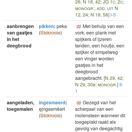
26; N 18, 42; JG 1c, 2c;
monogr.; add. uit N
12, 24; N 18, 58]
I-5
aanbrengen
pikken
:
pekǝ
Met behulp van een
van gaatjes
(
Stokrooie
)
vork, een plank met
in het
spijkers of ijzeren
deegbrood
tanden, een houtje, een
spijker of simpelweg
een vinger worden
gaatjes in het
deegbrood
aangebracht.
[N 29, 42;
N 29, 30b; monogr.]
II-
1
aangeladen,
ingesmeerd
:
Gezegd van het
toegemalen
ęjngǝsmēǝrt
scherpsel van een
(
Stokrooie
)
molensteen wanneer dit
toegeplakt raakt als
gevolg van deegachtig