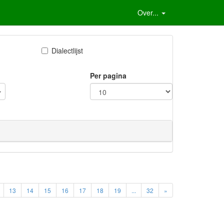
Over...
Dialectlijst
Per pagina
13
14
15
16
17
18
19
...
32
»