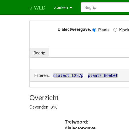
e-WLD
Zoeken
Dialectweergave:
Plaats
Kloe
Begrip
Filteren...
dialect=L287p
plaats=Boeket
Overzicht
Gevonden:
318
Trefwoord:
dialectopgave