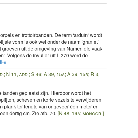
orpels en trottoirbanden. De term 'arduin' wordt
lijste vorm is ook wel onder de naam 'graniet'
it groeven uit de omgeving van Namen die vaak
een'. Volgens de invuller uit L 270 werd de
II-9
.; N 11, add.; S 46; A 39, 15a; A 39, 15b; R 3,
 tanden geplaatst zijn. Hierdoor wordt het
lijten, scheven en korte vezels te verwijderen
een plank ter lengte van ongeveer één meter en
een dertig cm. Zie afb. 70.
[N 48, 19a; monogr.]