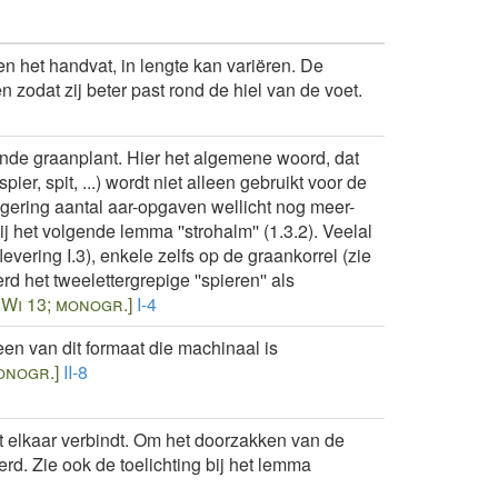
 het handvat, in lengte kan variëren. De
 zodat zij beter past rond de hiel van de voet.
nde graanplant. Hier het algemene woord, dat
er, spit, ...) wordt niet alleen gebruikt voor de
 gering aantal aar-opgaven wellicht nog meer-
j het volgende lemma ''strohalm'' (1.3.2). Veelal
flevering I.3), enkele zelfs op de graankorrel (zie
rd het tweelettergrepige ''spieren'' als
; Wi 13; monogr.]
I-4
en van dit formaat die machinaal is
onogr.]
II-8
 elkaar verbindt. Om het doorzakken van de
. Zie ook de toelichting bij het lemma