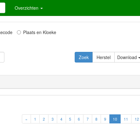
Overzichten
kecode
Plaats en Kloeke
Zoek
Herstel
Download
«
1
2
3
4
5
6
7
8
9
10
11
12