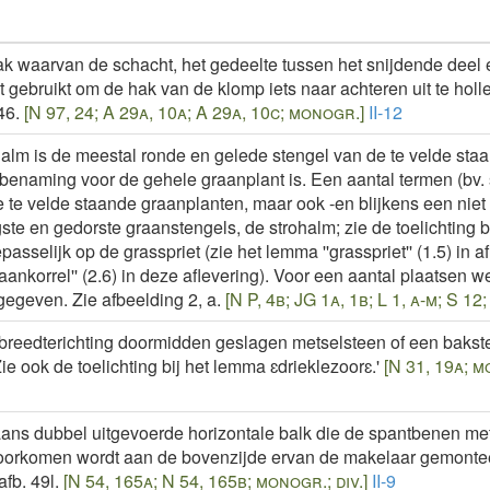
g
waarvan de schacht, het gedeelte tussen het snijdende deel en
gebruikt om de hak van de klomp iets naar achteren uit te hollen
46.
[N 97, 24; A 29a, 10a; A 29a, 10c; monogr.]
II-12
lm is de meestal ronde en gelede stengel van de te velde staa
benaming voor de gehele graanplant is. Een aantal termen (bv. spi
e te velde staande graanplanten, maar ook -en blijkens een niet
te en gedorste graanstengels, de strohalm; zie de toelichting bi
passelijk op de grasspriet (zie het lemma ''grasspriet'' (1.5) in a
aankorrel'' (2.6) in deze aflevering). Voor een aantal plaatsen we
egeven. Zie afbeelding 2, a.
[N P, 4b; JG 1a, 1b; L 1, a-m; S 12
breedterichting doormidden geslagen metselsteen of een bakste
ie ook de toelichting bij het lemma ɛdrieklezoorɛ.'
[N 31, 19a; m
ans dubbel uitgevoerde horizontale balk die de spantbenen met
oorkomen wordt aan de bovenzijde ervan de makelaar gemonteerd
afb. 49l.
[N 54, 165a; N 54, 165b; monogr.; div.]
II-9