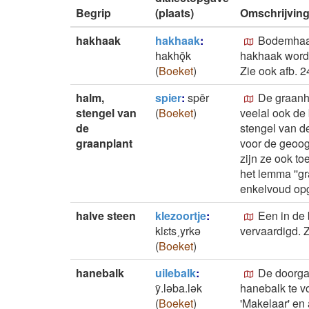
Begrip
(plaats)
Omschrijvin
hakhaak
hakhaak
:
Bodemhaak 
hakhǭk
hakhaak wordt 
(
Boeket
)
Zie ook afb. 2
halm,
spier
:
spēr
De graanha
stengel van
(
Boeket
)
veelal ook de 
de
stengel van d
graanplant
voor de geoogs
zijn ze ook toe
het lemma ''gr
enkelvoud opg
halve steen
klezoortje
:
Een in de 
klɛts˱yrkǝ
vervaardigd. Z
(
Boeket
)
hanebalk
uilebalk
:
De doorga
ȳ.lǝba.lǝk
hanebalk te v
(
Boeket
)
'Makelaar' en 