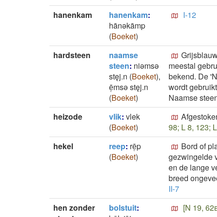
hanenkam
hanenkam
:
I-12
hānǝkāmp
(
Boeket
)
hardsteen
naamse
Grijsblauw
steen
:
niǝmsǝ
meestal gebrui
stęj.n
(
Boeket
)
,
bekend. De 'N
ē̜msǝ stęj.n
wordt gebruikt
(
Boeket
)
Naamse steen 
heizode
vlik
:
vlek
Afgestoken
(
Boeket
)
98; L 8, 123;
hekel
reep
:
rē̜p
Bord of pl
(
Boeket
)
gezwingelde v
en de lange ve
breed ongeveer
II-7
hen zonder
bolstuit
:
[N 19, 62