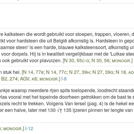
e kalksteen die wordt gebruikt voor stoepen, trappen, vloeren, d
kt voor hardsteen die uit België afkomstig is. Hardsteen in gepo
aamse steen' is een harde, blauwe kalksteensoort, afkomstig u
 voor dorpels. Hij is in kwaliteit vergelijkbaar met de 'Luikse st
ook gebruikt voor plavuizen.
[N 30, 55c-g; N 30, 56; monogr.]
 stuk hei.
[N 14, 77b; N 14, 77c; N 27, 39h; N 27, 39g; N 18, add
 L B2, 274; AGV, k6; monogr.]
I-8
ankje waarop meerdere rijen spits toelopende, loodrecht staande
las vooral met het topeinde doorheen getrokken om de bast te sp
zels recht te trekken. Volgens Van Iersel (pag. 4) is de hekel 
 een halve, later met 130 √† 135 ijzeren pinnen ter lengte van 
b; monogr.]
I-12