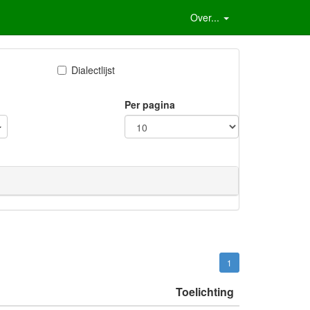
Over...
Dialectlijst
Per pagina
1
Toelichting