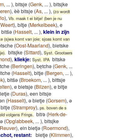
em
,
...
)
,
bitsje
(
Genk
,
...
)
,
bitsjke
eren
)
,
èè bitsje
(
As
,
...
)
,
(zo wordt
lo
)
,
Vb. maak t ei bitje! (ben je nu
(
Weert
)
,
bítje
(
Merkelbeek
)
,
e
,
bitšǝ
(
Hasselt
,
...
)
,
klein in zijn
ke (sjwa komt van joie; sjoas komt van
ētsche
(
Oost-Maarland
)
,
bietske
bitsjke
(
Sittard
)
,
je).
Syst. Grootaers
mond
)
,
kliekje
:
bitskə
Syst. IPA
ttche
(
Beringen
)
,
beͅtchə
(
Genk
,
...
itche
(
Hasselt
)
,
bitje
(
Bergen
,
...
)
,
ek
)
,
bitšə
(
Broekom
,
...
)
,
bittsje
lten
)
,
e bietsje
(
Bilzen
)
,
e bitje
ietje
(
Duras
)
,
een bitsje
ən
(
Hasselt
)
,
ə bietje
(
Gorsem
)
,
ə
 bitje
(
Stramproy
)
,
ps. boven de s
bit⁄ə
(
Herk-de-
ld volgens Frings.
jə
(
Opglabbeek
,
...
)
,
bitsjke
Reuver
)
,
ein bietjə
(
Roermond
)
,
chot, restant
:
bietje
(
Klimmen
)
,