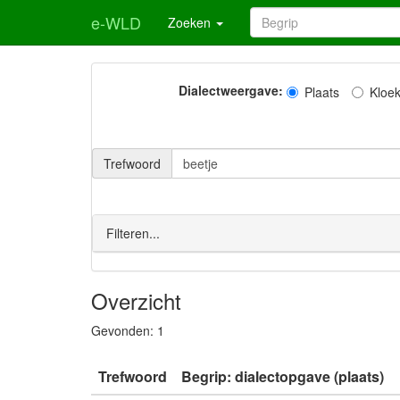
e-WLD
Zoeken
Dialectweergave:
Plaats
Kloe
Trefwoord
Filteren...
Overzicht
Gevonden:
1
Trefwoord
Begrip: dialectopgave (plaats)