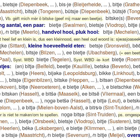
)
,
bietsje
(
Diepenbeek
,
...
)
,
bis-je
(
Bleijerheide
,
...
)
,
bitje
(
Grath
Maastricht
)
,
bïtsjë
(
Tongeren
)
,
bütsje
(
Diepenbeek
)
,
bütsjë
(
Tong
n
)
,
bitske(s)
(
Bever
Vb. gèft mich mèr ö bitske (geef mij maar een beetje).
ng aantal, een paar
:
bietje
(
Swalmen
)
,
bietsje
(
Vlodrop
)
,
bitje
n
)
,
⁄n bitje
(
Meerlo
)
,
handvol hooi, pluk hooi
:
bitjǝ
(
Mechelen
)
heel lief en klein is, dus een kleinnood, een heel oud woord is: sjwasjoasee
sjke
(
Sittard
)
,
kleine hoeveelheid eten
:
betsje
(
Gronsveld
)
,
bē
Mechelen
)
,
bitsje
(
Bilzen
,
...
)
,
ee bietje
(
Ubachsberg
)
,
(= een beet
Paal
)
,
bietje
(
Tegelen
)
,
bietje
(
Roer
Syst. WBD
Syst. WBD -ie- kort
ntjes
:
(ən) bītjə
(
Belfeld
)
,
beetje
(
Kaulille
)
,
betskə
(
Beverlo
)
,
be
lt
,
...
)
,
bietjə
(
Heers
)
,
bijəkə
(
Leopoldsburg
)
,
bikke
(
Linkhout
)
,
b
...
)
,
bitsjə
(
Eigenbilzen
)
,
bitske
(
Heppen
,
...
)
,
bitsən
(
Diepenbe
ekoven
)
,
bìtje
(
Neeroeteren
)
,
e bietje
(
Alken
,
...
)
,
e bietschke
(
We
e bitskən
(
Hasselt
)
,
e bitšə
(
Maaseik
)
,
ee bitsĕ
(
Vliermaal
)
,
een b
je
(
Diepenbeek
,
...
)
,
noͅgə betšə
(
Hasselt
)
,
øͅ bitjə
(
Leut
)
,
ə betsk
elom
,
...
)
,
ə bitjə
(
Mielen-boven-Aalst
)
,
ə bit⁄s⁄ə
(
Sint-Truiden
)
,
⁄n
noͅgə bitṣə
(
Sint-Truiden
)
,
r is niet te maken/om te spellen.
ps. omgespe
men
,
...
)
,
bietjə
(
Oirsbeek
)
,
bietsje
(
Vlodrop
)
,
bitje
(
Susteren
)
,
bit
(
Heerlen
)
,
békə
(
Loksbergen
)
,
e bietje
(
Klimmen
,
...
)
,
ein bietje
(
,
ə bitsjə
(
Maastricht
)
,
⁄n bietje
(
Sevenum
)
,
⁄n bitje
(
Meijel
)
,
overs