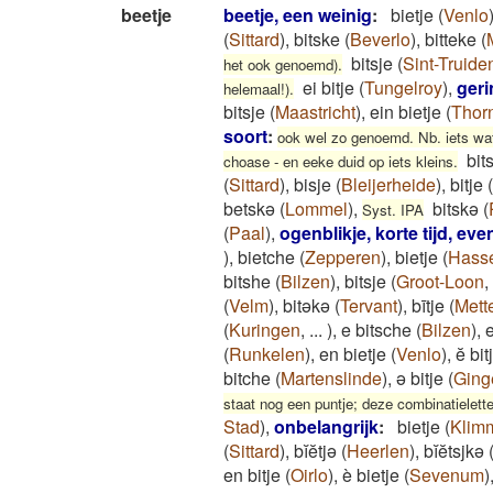
beetje
beetje, een weinig
:
bietje
(
Venlo
(
Sittard
)
,
bitske
(
Beverlo
)
,
bitteke
(
bitsje
(
Sint-Truide
het ook genoemd).
ei bitje
(
Tungelroy
)
,
geri
helemaal!).
bitsje
(
Maastricht
)
,
ein bietje
(
Thor
soort
:
ook wel zo genoemd. Nb. iets wat 
bit
choase - en eeke duid op iets kleins.
(
Sittard
)
,
bisje
(
Bleijerheide
)
,
bitje
(
betskə
(
Lommel
)
,
bitskə
(
Syst. IPA
(
Paal
)
,
ogenblikje, korte tijd, eve
)
,
bietche
(
Zepperen
)
,
bietje
(
Hasse
bitshe
(
Bilzen
)
,
bitsje
(
Groot-Loon
,
(
Velm
)
,
bitəkə
(
Tervant
)
,
bītje
(
Mett
(
Kuringen
,
...
)
,
e bitsche
(
Bilzen
)
,
(
Runkelen
)
,
en bietje
(
Venlo
)
,
ĕ bit
bitche
(
Martenslinde
)
,
ə bitje
(
Ging
staat nog een puntje; deze combinatielette
Stad
)
,
onbelangrijk
:
bietje
(
Klim
(
Sittard
)
,
bĭĕtjə
(
Heerlen
)
,
bĭĕtsjkə
en bitje
(
Oirlo
)
,
è bietje
(
Sevenum
)