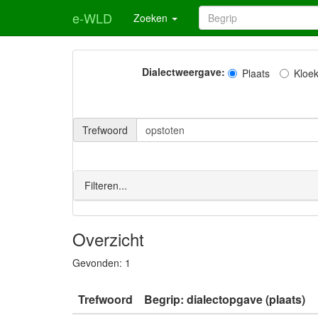
e-WLD
Zoeken
Dialectweergave:
Plaats
Kloe
Trefwoord
Filteren...
Overzicht
Gevonden:
1
Trefwoord
Begrip: dialectopgave (plaats)