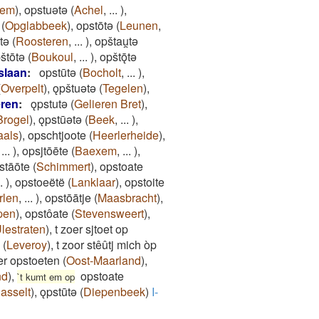
tem
)
,
opstuǝtǝ
(
Achel
,
...
)
,
(
Opglabbeek
)
,
opstōtǝ
(
Leunen
,
tǝ
(
Roosteren
,
...
)
,
opštau̯tǝ
štōtǝ
(
Boukoul
,
...
)
,
opštǭtǝ
slaan
:
opstūtǝ
(
Bocholt
,
...
)
,
(
Overpelt
)
,
ǫpštuǝtǝ
(
Tegelen
)
,
eren
:
ǫpstutǝ
(
Gelieren Bret
)
,
Brogel
)
,
ǫpstūǝtǝ
(
Beek
,
...
)
,
aals
)
,
opschtjoote
(
Heerlerheide
)
,
,
...
)
,
opsjtōēte
(
Baexem
,
...
)
,
tāōte
(
Schimmert
)
,
opstoate
.
)
,
opstoeëtë
(
Lanklaar
)
,
opstoite
rlen
,
...
)
,
opstōātje
(
Maasbracht
)
,
pen
)
,
opstôate
(
Stevensweert
)
,
lestraten
)
,
t zoer sjtoet op
(
Leveroy
)
,
t zoor stêûtj mich òp
er opstoeten
(
Oost-Maarland
)
,
nd
)
,
opstoate
`t kumt em op
asselt
)
,
ǫpstūtǝ
(
Diepenbeek
)
I-