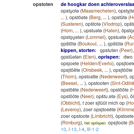
opstoten
de hoogkar doen achteroversla
opstu̯otǝ
(
Maasmechelen
)
,
opstyi̯t
...
)
,
opstōǝtǝ
(
Berg
,
...
)
,
opstūtǝ
(
H
(
Susteren
)
,
opštotǝ
(
Vlodrop
)
,
opšt
(
Horn
,
...
)
,
upstuǝtǝ
(
Halen
)
,
ōpstǫu
opstǫu̯ǝtǝn
(
Lommel
)
,
ǫpstuǝtǝ
(
Ac
ǫpštōtǝ
(
Boukoul
,
...
)
,
ǫpštūtǝ
(
Ru
kippen, storten
:
ǫpstutǝn
(
Peer
)
ǫpstūǝtǝn
(
Elen
)
,
oprispen
:
dwo s
opsjoete
(
Helden/Everlo
)
,
opsjtoet
opsjtôête
(
Oirsbeek
,
...
)
,
opsjtôôte
(
Thorn
)
,
opstoatte
(
Nederweert
)
,
o
(
Beesel
,
...
)
,
opstooten
(
Sint-Odili
opstōēte
(
Nederweert
)
,
opstōōte
(
H
opstôôte
(
Neer
)
,
opštu.ətə
(
Eys
)
,
ŏ
(
Obbicht
)
,
t zoer sjtūūt mich op
(
Ho
(
Leveroy
)
,
zoer opsjtoeëte
(
Klimm
zoer opstoote
(
Limbricht
)
,
òpstoete
(
Rimburg
)
,
opsjtoote
(
B
het oprispen
10
,
I-13
,
I-4
,
III-1-2