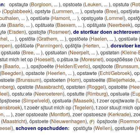
an
:
opstau̯tǝ
(
Borgloon
,
...
)
,
opstoǝtǝ
(
Leuken
,
...
)
,
opstutǝ
(
Ro
ǝ
(
Opglabbeek
)
,
opstytǝ
(
Lummen
,
...
)
,
opstyǝtǝ
(
Bree
)
,
opstȳǝtǝ
outhalen
,
...
)
,
opstūǝtǝ
(
Hamont
,
...
)
,
opstǫu̯ǝtǝ
(
Lommel
)
,
opstǭ
utǝ
(
Baarlo
,
...
)
,
opštuǝtǝ
(
Baexem
,
...
)
,
opštu̯atǝ
(
Neerbeek
)
,
op
̯tǝ
(
Eisden
)
,
ǫpstoi̯tǝ
(
Rosmeer
)
,
de stortkar doen achterover
hel
,
...
)
,
ǫpstōtǝ
(
Grathem
,
...
)
,
ǫpstōǝtǝ
(
Haelen
,
...
)
,
ǫpstūǝtǝ
mpen
)
,
ǫpštūǝtǝ
(
Panningen
)
,
ǫpštǭtǝ
(
Herten
,
...
)
,
dorsvloer k
,
ǫpstuǝtǝ
(
Bree
,
...
)
,
ǫpstuǝtǝn
(
Neerpelt
,
...
)
,
ǫpstøtǝn
(
Kleine-
tut mich iet op
(
Hoeselt
)
,
o.pštuə.tə
(
Moresnet
)
,
oopsjtŏĕsse
(
V
e
(
Baarlo
,
...
)
,
opsjtoeëte
(
Helden/Everlo
)
,
opsjtoote
(
Brunssum
(
Beegden
)
,
opstaote
(
Heerlen
,
...
)
,
opstawte
(
Echt/Gebroek
)
,
ops
pstoete
(
Brunssum
)
,
opstoeten
(
Horn
)
,
opstoeëte
(
Bleijerheide
,
..
ënberg
)
,
opstote
(
Maasbracht
)
,
opstoten
(
Roggel
)
,
opstoëte
(
Hee
eel
)
,
opstu:ətə
(
Neeroeteren
)
,
opstutte
(
Rimburg
)
,
opstuətə
(
Eu
ŏpsjtoese
(
Simpelveld
)
,
oͅpstuətə
(
Maaseik
)
,
t zoer opsjtwaote
(
U
ensbroek
)
,
t zoeër sjtuut mich op
(
Tegelen
)
,
t zoor stuujt mich op
en
,
...
)
,
zoer opstoeate
(
Montfort
)
,
zoer opstoesze
(
Kerkrade
)
,
zo
(
Maastricht
)
,
ôpstoete
(
Nieuwenhagen
)
,
òpsjtoote
(
Roermo
(F)
eesel
)
,
schoven opschudden
:
ǫpstōu̯tǝ
(
Wellen
)
,
ǫpstuǝtǝ
(
H