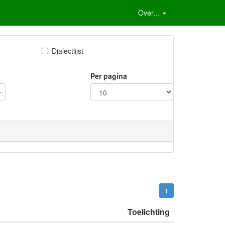
Over...
Dialectlijst
Per pagina
1
Toelichting